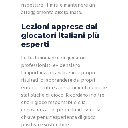
rispettare i limiti e mantenere un
atteggiamento disciplinato.
Lezioni apprese dai
giocatori italiani più
esperti
Le testimonianze di giocatori
professionisti evidenziano
l’importanza di analizzare i propri
risultati, di apprendere dai propri
errori e di utilizzare strumenti come le
statistiche di gioco. Ricordano inoltre
che il gioco responsabile e la
conoscenza dei propri limiti sono la
chiave per un’esperienza di gioco
positiva e sostenibile.