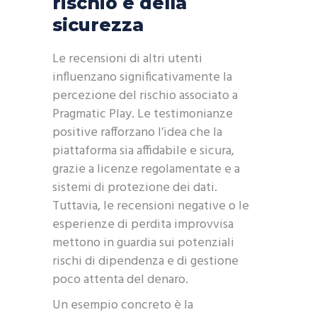
rischio e della
sicurezza
Le recensioni di altri utenti
influenzano significativamente la
percezione del rischio associato a
Pragmatic Play. Le testimonianze
positive rafforzano l’idea che la
piattaforma sia affidabile e sicura,
grazie a licenze regolamentate e a
sistemi di protezione dei dati.
Tuttavia, le recensioni negative o le
esperienze di perdita improvvisa
mettono in guardia sui potenziali
rischi di dipendenza e di gestione
poco attenta del denaro.
Un esempio concreto è la