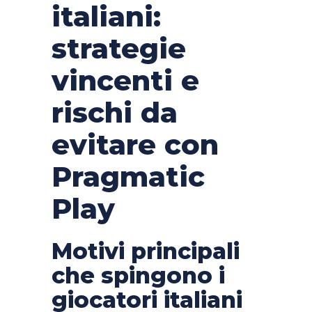
italiani:
strategie
vincenti e
rischi da
evitare con
Pragmatic
Play
Motivi principali
che spingono i
giocatori italiani