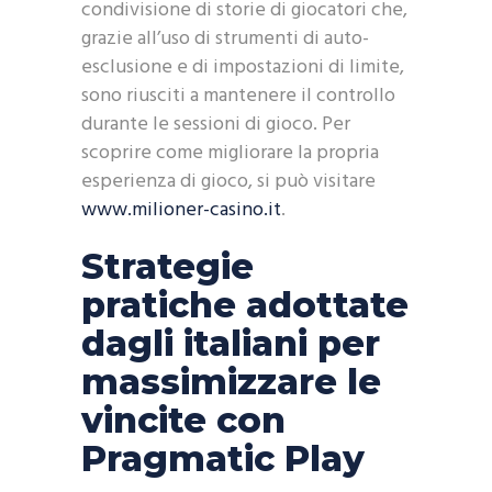
condivisione di storie di giocatori che,
grazie all’uso di strumenti di auto-
esclusione e di impostazioni di limite,
sono riusciti a mantenere il controllo
durante le sessioni di gioco. Per
scoprire come migliorare la propria
esperienza di gioco, si può visitare
www.milioner-casino.it
.
Strategie
pratiche adottate
dagli italiani per
massimizzare le
vincite con
Pragmatic Play