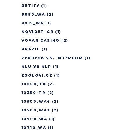
BETIFY
(1)
9890_WA
(2)
9915_WA
(1)
NOVIBET-GR
(1)
VOVAN CASINO
(2)
BRAZIL
(1)
ZENDESK VS. INTERCOM
(1)
NLU VS NLP
(1)
ZSOLOVI.CZ
(1)
10050_TR
(2)
10350_TR
(2)
10500_WA4
(2)
10500_WA2
(2)
10900_WA
(1)
10710_WA
(1)