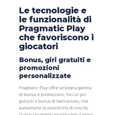
Le tecnologie e
le funzionalità di
Pragmatic Play
che favoriscono i
giocatori
Bonus, giri gratuiti e
promozioni
personalizzate
Pragmatic Play offre un’ampia gamma
di bonus e promozioni, tra cui giri
gratuiti e bonus di benvenuto, che
aumentano le possibilità di vincita.
Questi strumenti incentivano il gioco