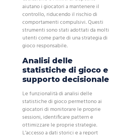
aiutano i giocatori a mantenere il
controllo, riducendo il rischio di
comportamenti compulsivi. Questi
strumenti sono stati adottati da molti
utenti come parte di una strategia di
gioco responsabile.
Analisi delle
statistiche di gioco e
supporto decisionale
Le funzionalità di analisi delle
statistiche di gioco permettono ai
giocatori di monitorare le proprie
sessioni, identificare pattern e
ottimizzare le proprie strategie.
L’accesso a dati storici e a report