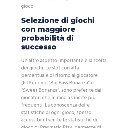
gioco.
Selezione di giochi
con maggiore
probabilità di
successo
Un altro aspetto importante è la scelta
dei giochi. Le slot con alta
percentuale di ritorno al giocatore
(RTP), come “Big Bass Bonanza” o
“Sweet Bonanza”, sono preferite dai
giocatori che mirano a vincite più
frequenti. La conoscenza delle
statistiche di ogni gioco, spesso
accessibili tramite le statistiche di
gioco di Pragmatic Play, permette di