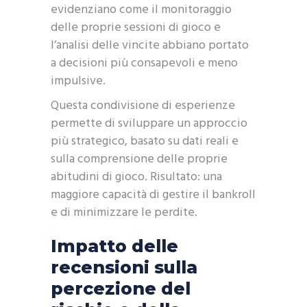
evidenziano come il monitoraggio
delle proprie sessioni di gioco e
l’analisi delle vincite abbiano portato
a decisioni più consapevoli e meno
impulsive.
Questa condivisione di esperienze
permette di sviluppare un approccio
più strategico, basato su dati reali e
sulla comprensione delle proprie
abitudini di gioco. Risultato: una
maggiore capacità di gestire il bankroll
e di minimizzare le perdite.
Impatto delle
recensioni sulla
percezione del