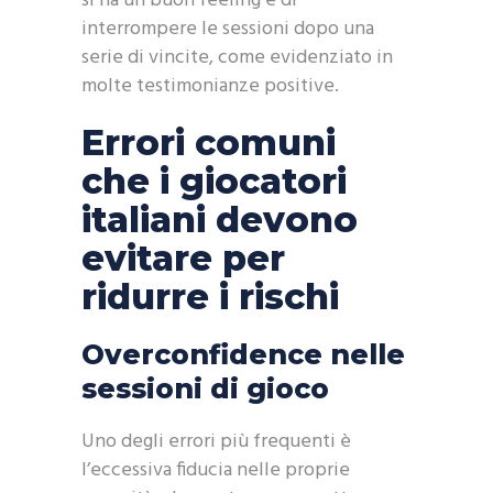
si ha un buon feeling e di
interrompere le sessioni dopo una
serie di vincite, come evidenziato in
molte testimonianze positive.
Errori comuni
che i giocatori
italiani devono
evitare per
ridurre i rischi
Overconfidence nelle
sessioni di gioco
Uno degli errori più frequenti è
l’eccessiva fiducia nelle proprie