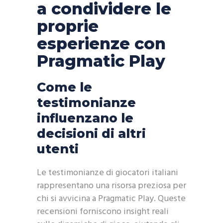
a condividere le
proprie
esperienze con
Pragmatic Play
Come le
testimonianze
influenzano le
decisioni di altri
utenti
Le testimonianze di giocatori italiani
rappresentano una risorsa preziosa per
chi si avvicina a Pragmatic Play. Queste
recensioni forniscono insight reali