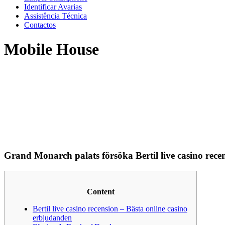
Identificar Avarias
Assistência Técnica
Contactos
Mobile House
Grand Monarch palats försöka Bertil live casino recen
Content
Bertil live casino recension – Bästa online casino
erbjudanden