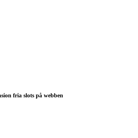
sion fria slots på webben