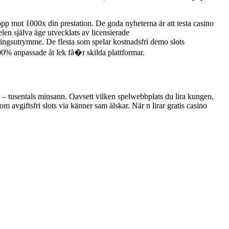
pp mot 1000x din prestation. De goda nyheterna är att testa casino
elen själva äge utvecklats av licensierade
gringsutrymme. De flesta som spelar kostnadsfri demo slots
00% anpassade åt lek få�r skilda plattformar.
em – tusentals minsann. Oavsett vilken spelwebbplats du lira kungen,
m avgiftsfri slots via känner sam älskar. När n lirar gratis casino