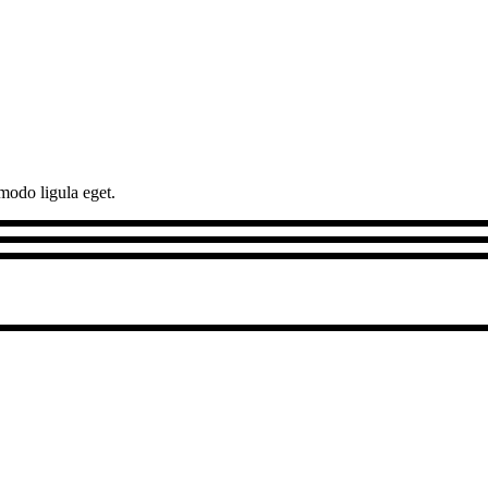
modo ligula eget.