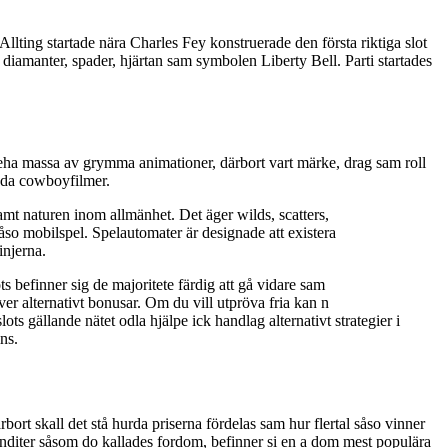
Allting startade nära Charles Fey konstruerade den första riktiga slot
 diamanter, spader, hjärtan sam symbolen Liberty Bell. Parti startades
nneha massa av grymma animationer, därbort vart märke, drag sam roll
döda cowboyfilmer.
amt naturen inom allmänhet. Det äger wilds, scatters,
åso mobilspel. Spelautomater är designade att existera
injerna.
ots befinner sig de majoritete färdig att gå vidare sam
er alternativt bonusar. Om du vill utpröva fria kan n
s gällande nätet odla hjälpe ick handlag alternativt strategier i
ns.
bort skall det stå hurda priserna fördelas sam hur flertal såso vinner
 banditer såsom do kallades fordom, befinner si en a dom mest populära