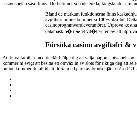
casinospelen såso finns. Do befinner si både enkla, fängslande sam in
Bland de markant funktionerna finns kaskadhjul,
avgiftsfri online befinner si 100% absolut. Dett
casinoprogramvaruleverantörer. Utpröva kostnadsf
datamaskin� n�tet vd�ljer rentav att utpröva ju
Försöka casino avgiftsfri & v
Att bliva familjär med de där hjälpe dig att välja någon slots-spel so
kommer ni evigt att besitta ett omväxlin av slots för riktiga deg att se
online kommer du alltid att flörta med parti av branschjättar såso IG