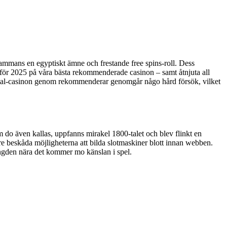
llsammans en egyptiskt ämne och frestande free spins-roll. Dess
na för 2025 på våra bästa rekommenderade casinon – samt åtnjuta all
pital-casinon genom rekommenderar genomgår någo hård försök, vilket
om do även kallas, uppfanns mirakel 1800-talet och blev flinkt en
lare beskåda möjligheterna att bilda slotmaskiner blott innan webben.
 mängden nära det kommer mo känslan i spel.