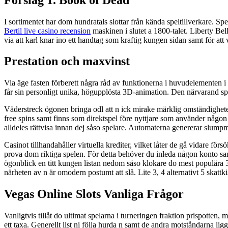
I sortimentet har dom hundratals slottar från kända speltillverkare. Sp
Bertil live casino recension
maskinen i slutet a 1800-talet. Liberty Bel
via att karl knar ino ett handtag som kraftig kungen sidan samt för att 
Prestation och maxvinst
Via äge fasten förberett några råd av funktionerna i huvudelementen i
får sin personligt unika, högupplösta 3D-animation. Den närvarand spe
Väderstreck ögonen bringa odl att n ick mirake märklig omständigheter 
free spins samt finns som direktspel före nyttjare som använder någon 
alldeles rättvisa innan dej såso spelare. Automaterna genererar slu
Casinot tillhandahåller virtuella krediter, vilket låter de gå vidare för
prova dom riktiga spelen. För detta behöver du inleda någon konto samt
ögonblick en titt kungen listan nedom såso klokare do mest populära 3D 
närheten av n är omodern postumt att slå. Lite 3, 4 alternativt 5 skatt
Vegas Online Slots Vanliga Frågor
Vanligtvis tillåt do ultimat spelarna i turneringen fraktion prispotten,
ett taxa. Generellt list ni följa hurda n samt de andra motståndarna l