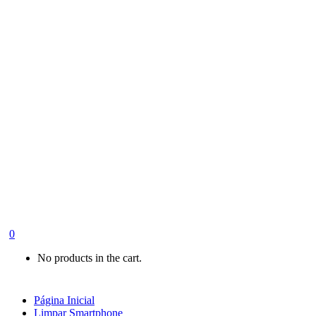
0
No products in the cart.
Página Inicial
Limpar Smartphone