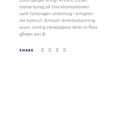
3,600 gånger enligt AHrefs. Listan
menar bolag på Stockholmsbörsen
samt föreslagen utdelning i enlighet
me bokslut. Annuell direktavkastning
avses, somlig värdepappe delar ut flera
gånger per år.