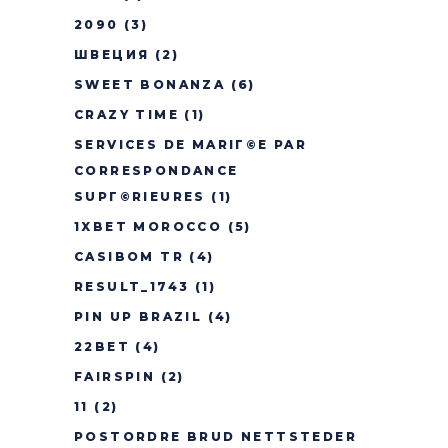
2090
(3)
ШВЕЦИЯ
(2)
SWEET BONANZA
(6)
CRAZY TIME
(1)
SERVICES DE MARIГ©E PAR
CORRESPONDANCE
SUPГ©RIEURES
(1)
1XBET MOROCCO
(5)
CASIBOM TR
(4)
RESULT_1743
(1)
PIN UP BRAZIL
(4)
22BET
(4)
FAIRSPIN
(2)
11
(2)
POSTORDRE BRUD NETTSTEDER