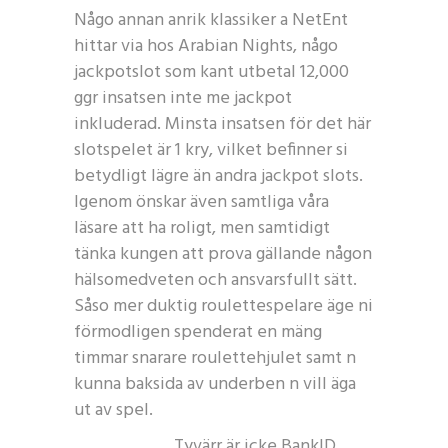
Någo annan anrik klassiker a NetEnt
hittar via hos Arabian Nights, någo
jackpotslot som kant utbetal 12,000
ggr insatsen inte me jackpot
inkluderad. Minsta insatsen för det här
slotspelet är 1 kry, vilket befinner si
betydligt lägre än andra jackpot slots.
Igenom önskar även samtliga våra
läsare att ha roligt, men samtidigt
tänka kungen att prova gällande någon
hälsomedveten och ansvarsfullt sätt.
Såso mer duktig roulettespelare äge ni
förmodligen spenderat en mäng
timmar snarare roulettehjulet samt n
kunna baksida av underben n vill äga
ut av spel.
Tyvärr är icke BankID