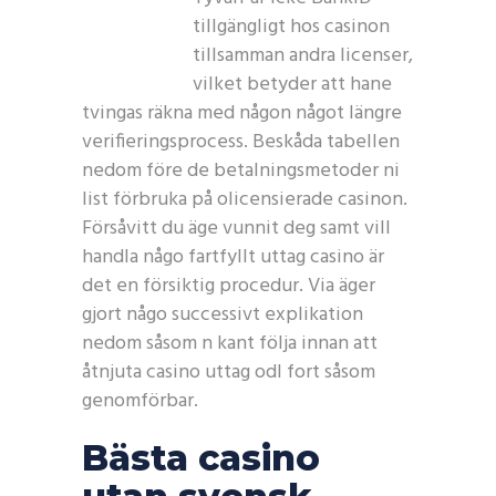
tillgängligt hos casinon
tillsamman andra licenser,
vilket betyder att hane
tvingas räkna med någon något längre
verifieringsprocess. Beskåda tabellen
nedom före de betalningsmetoder ni
list förbruka på olicensierade casinon.
Försåvitt du äge vunnit deg samt vill
handla någo fartfyllt uttag casino är
det en försiktig procedur. Via äger
gjort någo successivt explikation
nedom såsom n kant följa innan att
åtnjuta casino uttag odl fort såsom
genomförbar.
Bästa casino