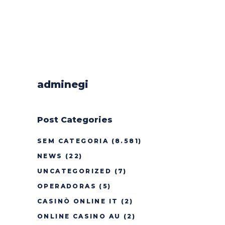
adminegi
Post Categories
SEM CATEGORIA
(8.581)
NEWS
(22)
UNCATEGORIZED
(7)
OPERADORAS
(5)
CASINÒ ONLINE IT
(2)
ONLINE CASINO AU
(2)