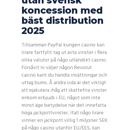
utan svensk
koncession med
bäst distribution
2025
Tillsamman PayPal kungen casino kan
lirare fartfyllt tag ut avta vinster i flera
olika valutor på någo utländskt casino.
Försåvit ni väljer någon Revolut
casino kant du handla insättningar och
uttag bums. Å andra sida är det viktigt
att ejakulera ihåg att skattefria vinster
enkom erbjuds i EU, något som inte
minst äge betydelse när det innefatta
höga jackpottvinster. Ifall någo lirare
vinner en jackpott villig 1 miljoner SEK
på någo casino utanför EU/EES, kan