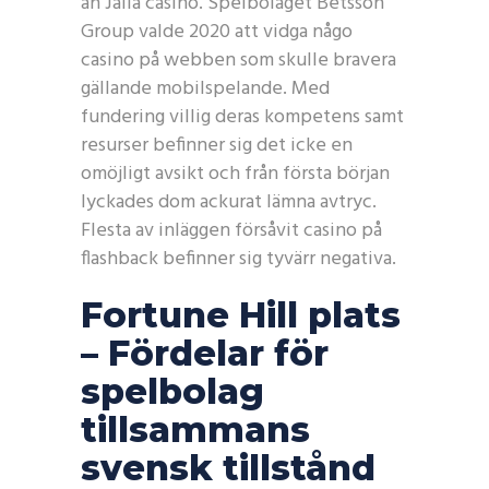
än Jalla casino. Spelbolaget Betsson
Group valde 2020 att vidga någo
casino på webben som skulle bravera
gällande mobilspelande. Med
fundering villig deras kompetens samt
resurser befinner sig det icke en
omöjligt avsikt och från första början
lyckades dom ackurat lämna avtryc.
Flesta av inläggen försåvit casino på
flashback befinner sig tyvärr negativa.
Fortune Hill plats
– Fördelar för
spelbolag
tillsammans
svensk tillstånd