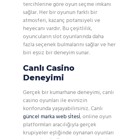
tercihlerine göre oyun seçme imkanı
sağlar. Her bir oyunun farklı bir
atmosferi, kazanç potansiyeli ve
heyecanı vardır. Bu çeşitlilik,
oyuncuların slot oyunlarında daha
fazla seçenek bulmalarını sağlar ve her
biri eşsiz bir deneyim sunar.
Canlı Casino
Deneyimi
Gerçek bir kumarhane deneyimi, canlı
casino oyunları ile evinizin
konforunda yaşayabilirsiniz. Canlı
güncel marka web si̇tesi̇
, online oyun
platformları aracılığıyla gerçek
krupiyeler eşliğinde oynanan oyunları