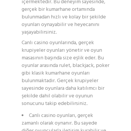
içermektedir. Bu deneyim sayesinde,
gerçek bir kumarhane ortamında
bulunmadan hızlı ve kolay bir şekilde
oyunları oynayabilir ve heyecanını
yaşayabilirsiniz.
Canlı casino oyunlarında, gerçek
krupiyeler oyunları yönetir ve oyun
masasının başında size eşlik eder. Bu
oyunlar arasında rulet, blackjack, poker
gibi klasik kumarhane oyunları
bulunmaktadır. Gerçek krupiyeler
sayesinde oyunlara daha katılımcı bir
şekilde dahil olabilir ve oyunun
sonucunu takip edebilirsiniz.
Canlı casino oyunları, gerçek
zamanlı olarak oynanır. Bu sayede
diğer oyuncularla iletişim kurabilir ve