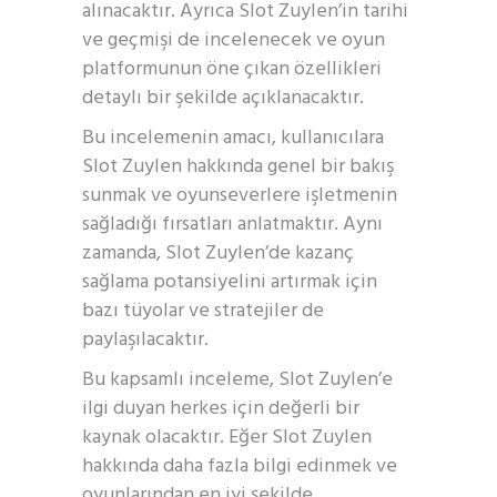
alınacaktır. Ayrıca Slot Zuylen’in tarihi
ve geçmişi de incelenecek ve oyun
platformunun öne çıkan özellikleri
detaylı bir şekilde açıklanacaktır.
Bu incelemenin amacı, kullanıcılara
Slot Zuylen hakkında genel bir bakış
sunmak ve oyunseverlere işletmenin
sağladığı fırsatları anlatmaktır. Aynı
zamanda, Slot Zuylen’de kazanç
sağlama potansiyelini artırmak için
bazı tüyolar ve stratejiler de
paylaşılacaktır.
Bu kapsamlı inceleme, Slot Zuylen’e
ilgi duyan herkes için değerli bir
kaynak olacaktır. Eğer Slot Zuylen
hakkında daha fazla bilgi edinmek ve
oyunlarından en iyi şekilde