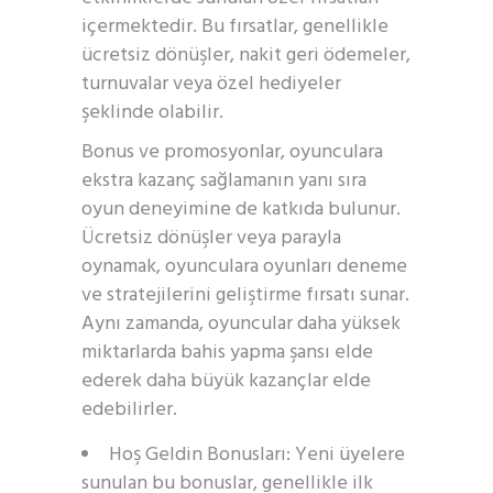
içermektedir. Bu fırsatlar, genellikle
ücretsiz dönüşler, nakit geri ödemeler,
turnuvalar veya özel hediyeler
şeklinde olabilir.
Bonus ve promosyonlar, oyunculara
ekstra kazanç sağlamanın yanı sıra
oyun deneyimine de katkıda bulunur.
Ücretsiz dönüşler veya parayla
oynamak, oyunculara oyunları deneme
ve stratejilerini geliştirme fırsatı sunar.
Aynı zamanda, oyuncular daha yüksek
miktarlarda bahis yapma şansı elde
ederek daha büyük kazançlar elde
edebilirler.
Hoş Geldin Bonusları: Yeni üyelere
sunulan bu bonuslar, genellikle ilk