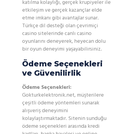
katılma kolaylığı, gerçek krupiyeler ile
etkileşim ve gerçek kazançlar elde
etme imkanı gibi avantajlar sunar.
Türkçe dil desteği olan çevrimiçi
casino sitelerinde canlı casino
oyunlarını deneyerek, heyecan dolu
bir oyun deneyimi yaşayabilirsiniz.
Ödeme Seçenekleri
ve Güvenilirlik
Ödeme Seçenekleri:
Gokturkelektronik.net, müşterilere
çeşitli ödeme yöntemleri sunarak
alışveriş deneyimini
kolaylaştırmaktadır. Sitenin sunduğu
ödeme seçenekleri arasında kredi