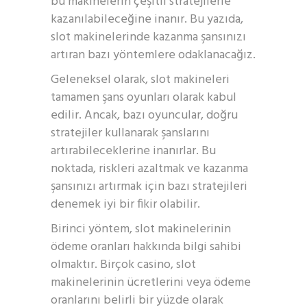
bu makinelerin çeşitli stratejilerle
kazanılabileceğine inanır. Bu yazıda,
slot makinelerinde kazanma şansınızı
artıran bazı yöntemlere odaklanacağız.
Geleneksel olarak, slot makineleri
tamamen şans oyunları olarak kabul
edilir. Ancak, bazı oyuncular, doğru
stratejiler kullanarak şanslarını
artırabileceklerine inanırlar. Bu
noktada, riskleri azaltmak ve kazanma
şansınızı artırmak için bazı stratejileri
denemek iyi bir fikir olabilir.
Birinci yöntem, slot makinelerinin
ödeme oranları hakkında bilgi sahibi
olmaktır. Birçok casino, slot
makinelerinin ücretlerini veya ödeme
oranlarını belirli bir yüzde olarak