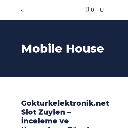
0
Mobile House
Gokturkelektronik.net
Slot Zuylen –
İnceleme ve