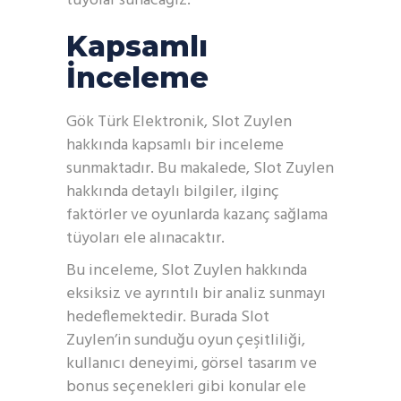
tüyolar sunacağız.
Kapsamlı
İnceleme
Gök Türk Elektronik, Slot Zuylen
hakkında kapsamlı bir inceleme
sunmaktadır. Bu makalede, Slot Zuylen
hakkında detaylı bilgiler, ilginç
faktörler ve oyunlarda kazanç sağlama
tüyoları ele alınacaktır.
Bu inceleme, Slot Zuylen hakkında
eksiksiz ve ayrıntılı bir analiz sunmayı
hedeflemektedir. Burada Slot
Zuylen’in sunduğu oyun çeşitliliği,
kullanıcı deneyimi, görsel tasarım ve
bonus seçenekleri gibi konular ele