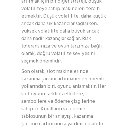
artırmak için bir diğer strateji, düşük
volatiliteye sahip makineleri tercih
etmektir. Düşük volatilite, daha küçük
ancak daha sık kazançlar sağlarken,
yüksek volatilite daha büyük ancak
daha nadir kazançlar sağlar. Risk
toleransınıza ve oyun tarzınıza bağlı
olarak, doğru volatilite seviyesini
seçmek önemlidir.
Son olarak, slot makinelerinde
kazanma şansını artırmanın en önemli
yollarından biri, oyunu anlamaktır. Her
slot oyunu farklı özelliklere,
sembollere ve ödeme çizgilerine
sahiptir. Kuralların ve ödeme
tablosunun bir anlayışı, kazanma
şansınızı artırmanıza yardımcı olabilir.