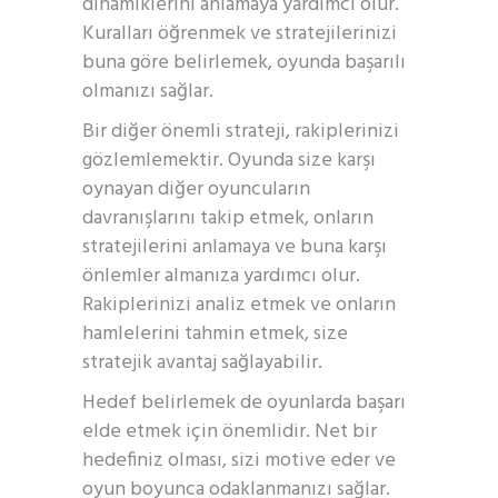
dinamiklerini anlamaya yardımcı olur.
Kuralları öğrenmek ve stratejilerinizi
buna göre belirlemek, oyunda başarılı
olmanızı sağlar.
Bir diğer önemli strateji, rakiplerinizi
gözlemlemektir. Oyunda size karşı
oynayan diğer oyuncuların
davranışlarını takip etmek, onların
stratejilerini anlamaya ve buna karşı
önlemler almanıza yardımcı olur.
Rakiplerinizi analiz etmek ve onların
hamlelerini tahmin etmek, size
stratejik avantaj sağlayabilir.
Hedef belirlemek de oyunlarda başarı
elde etmek için önemlidir. Net bir
hedefiniz olması, sizi motive eder ve
oyun boyunca odaklanmanızı sağlar.