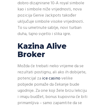
dobro dizajnirane 10-A royal simbole
kao i simbole niže vrijednosti, nova
pozicija Genie Jackpots također
uključuje simbole visoke vrijednosti.
To su umetnute sablje, novi turban
duha, tajno svjetlo i slika igre.
Kazina Alive
Broker
Možda će trebati neko vrijeme da se
rezultati postignu, ali ako ih dobijete,
potencijal za
ice casino
velike
pobjede pomaže da čekanje bude
ugodnije. Za one koji žele brzu lekciju
i imaju budžet, bonus kupovina će biti
primamljiva – samo zapamtite da se