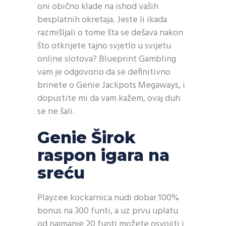
oni obično klade na ishod vaših
besplatnih okretaja. Jeste li ikada
razmišljali o tome šta se dešava nakon
što otkrijete tajno svjetlo u svijetu
online slotova? Blueprint Gambling
vam je odgovorio da se definitivno
brinete o Genie Jackpots Megaways, i
dopustite mi da vam kažem, ovaj duh
se ne šali.
Genie Širok
raspon igara na
sreću
Playzee kockarnica nudi dobar 100%
bonus na 300 funti, a uz prvu uplatu
od najmanje 20 funti možete osvojiti i