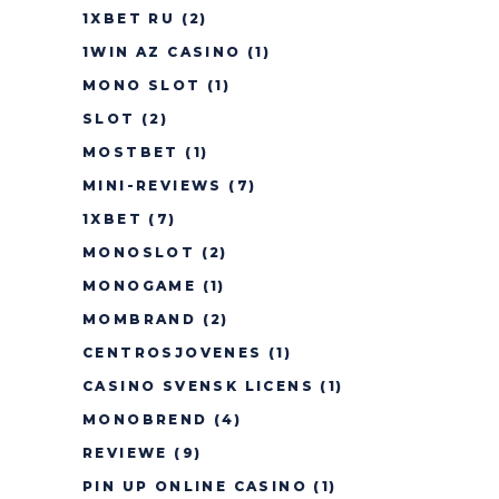
1XBET RU
(2)
1WIN AZ CASINO
(1)
MONO SLOT
(1)
SLOT
(2)
MOSTBET
(1)
MINI-REVIEWS
(7)
1XBET
(7)
MONOSLOT
(2)
MONOGAME
(1)
MOMBRAND
(2)
CENTROSJOVENES
(1)
CASINO SVENSK LICENS
(1)
MONOBREND
(4)
REVIEWE
(9)
PIN UP ONLINE CASINO
(1)