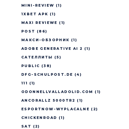
MINI-REVIEW
(1)
1XBET APK
(1)
MAXI REVIEWE
(1)
POST
(86)
МАКСИ-ОБЗОРНИК
(1)
ADOBE GENERATIVE AI 2
(1)
САТЕЛЛИТЫ
(5)
PUBLIC
(38)
DFG-SCHULPOST.DE
(4)
111
(1)
ODONNELLVALLADOLID.COM
(1)
ANCORALLZ 5000TR2
(1)
ESPORTNOW-WYPLACALNE
(2)
CHICKENROAD
(1)
SAT
(2)