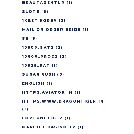
BRAUTAGENTUR
(1)
SLOTS
(5)
1XBET KOREA
(2)
MAIL ON ORDER BRIDE
(1)
SE
(5)
10500_SAT2
(2)
10600_PROD2
(2)
10525_SAT
(1)
SUGAR RUSH
(3)
ENGLISH
(1)
HTTPS.AVIATOR.IN
(1)
HTTPS.WWW.DRAGONTIGER.IN
(1)
FORTUNETIGER
(1)
MARIBET CASINO TR
(1)