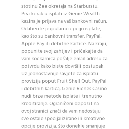
stotinu Zee okretaja na Starburstu.
Prvi korak u isplati iz Genie Wealth
kazina je prijava na vaš bankovni račun.
Odaberite popularnu opciju isplate,
kao što su bankovni transfer, PayPal,
Apple Pay ili debitne kartice. Na kraju,
popunite svoj zahtjev i pričekajte da
vam kockarnica pošalje email adresu za
potvrdu kako biste dovršili postupak.
Uz jednostavnije savjete za isplatu
provizija poput Fruit Shell Out, PayPal
i debitnih kartica, Genie Riches Casino
nudi brze metode isplate i trenutno
kreditiranje. Ograničeni depozit na
ovoj stranici znači da vam nedostaju
sve ostale specijalizirane ili kreativne
opcije provizija, što donekle smanjuje