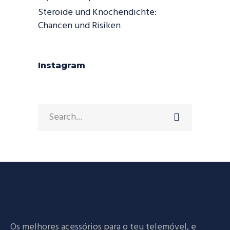
Steroide und Knochendichte:
Chancen und Risiken
Instagram
Search
for:
Os melhores acessórios para o teu telemóvel, e