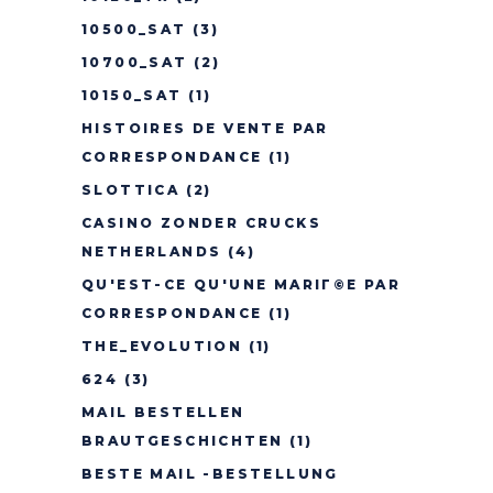
10500_SAT
(3)
10700_SAT
(2)
10150_SAT
(1)
HISTOIRES DE VENTE PAR
CORRESPONDANCE
(1)
SLOTTICA
(2)
CASINO ZONDER CRUCKS
NETHERLANDS
(4)
QU'EST-CE QU'UNE MARIГ©E PAR
CORRESPONDANCE
(1)
THE_EVOLUTION
(1)
624
(3)
MAIL BESTELLEN
BRAUTGESCHICHTEN
(1)
BESTE MAIL -BESTELLUNG