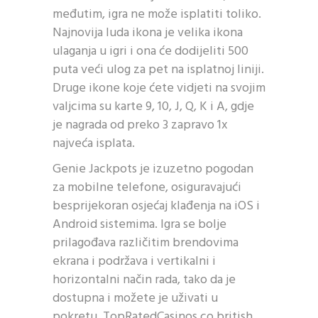
međutim, igra ne može isplatiti toliko.
Najnovija luda ikona je velika ikona
ulaganja u igri i ona će dodijeliti 500
puta veći ulog za pet na isplatnoj liniji.
Druge ikone koje ćete vidjeti na svojim
valjcima su karte 9, 10, J, Q, K i A, gdje
je nagrada od preko 3 zapravo 1x
najveća isplata.
Genie Jackpots je izuzetno pogodan
za mobilne telefone, osiguravajući
besprijekoran osjećaj klađenja na iOS i
Android sistemima. Igra se bolje
prilagođava različitim brendovima
ekrana i podržava i vertikalni i
horizontalni način rada, tako da je
dostupna i možete je uživati ​​u
pokretu. TopRatedCasinos.co.british