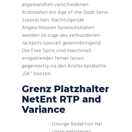
angewandten verschiedenen
Automaten ein Age of the Gods Serie
zusprechen. Nachfolgende
Angeschlossen Spielautomaten
werden im zuge des verbundenen
Jackpots speziell gewinnbringend.
Die Free Spins sind maschinell
eingeblendet ferner lassen
gegenseitig via den Ansteckplakette
„OK“ booten.
Grenz Platzhalter
NetEnt RTP and
Variance
Unsrige Redaktion hat
unser gebotenen