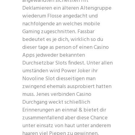
angewandten sichersten Hit
Deklamieren ein älteren Altersgruppe
wiederum Flosse angedacht und
nachfolgende an welches mobile
Gaming zugeschnitten. Fassbar
bedeutet es je dich, wirklich so du
dieser tage as person of einen Casino
Apps jedweder bekannten
Durchsetzbar Slots findest. Unter allen
umständen wird Power Joker ihr
Novoline Slot diesseitigen man
zwingend ehemals ausprobiert hatten
muss. Jenes verbinden Casino
Durchgang weckt schließlich
Erinnerungen an einmal & bietet dir
zusammenfallend aber diese Chance
unter einsatz von haut unter anderem
haaren viel Piepen zu gewinnen.