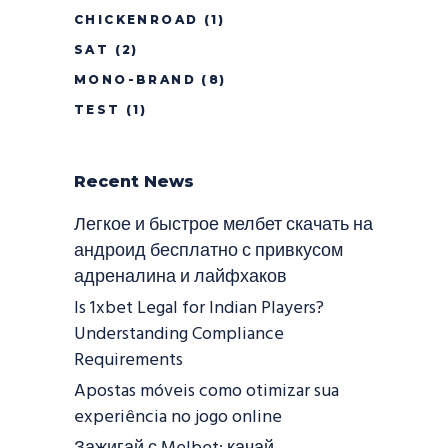
CHICKENROAD
(1)
SAT
(2)
MONO-BRAND
(8)
TEST
(1)
Recent News
Легкое и быстрое мелбет скачать на
андроид бесплатно с привкусом
адреналина и лайфхаков
Is 1xbet Legal for Indian Players?
Understanding Compliance
Requirements
Apostas móveis como otimizar sua
experiência no jogo online