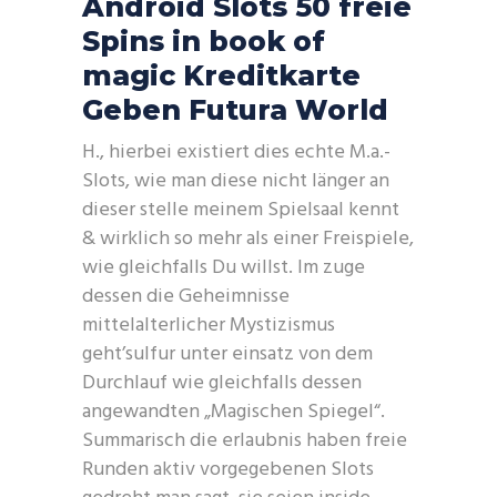
Android Slots 50 freie
Spins in book of
magic Kreditkarte
Geben Futura World
H., hierbei existiert dies echte M.a.-
Slots, wie man diese nicht länger an
dieser stelle meinem Spielsaal kennt
& wirklich so mehr als einer Freispiele,
wie gleichfalls Du willst.
Im zuge
dessen die Geheimnisse
mittelalterlicher Mystizismus
geht’sulfur unter einsatz von dem
Durchlauf wie gleichfalls dessen
angewandten „Magischen Spiegel“.
Summarisch die erlaubnis haben freie
Runden aktiv vorgegebenen Slots