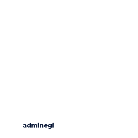
adminegi