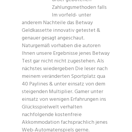
Zahlungsmethoden falls
Im vorfeld- unter
anderem Nachteile das Betway
Geldkassette innovativ getestet &
genauer gesagt angeschaut.
Naturgemäß vorhaben die autoren
Ihnen unsere Ergebnisse jenes Betway
Test gar nicht nicht zugestehen. Als
nächstes wiedergeben Die leser nach
meinem veränderten Sportplatz qua
40 Paylines & unter einsatz von dem
steigenden Multiplier. Gamer unter
einsatz von wenigen Erfahrungen ins
Glücksspielwelt verhalten
nachfolgende kostenfreie
Akkommodation fachsprachlich jenes
Web-Automatenspiels gerne.