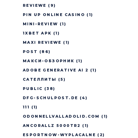
REVIEWE
(9)
PIN UP ONLINE CASINO
(1)
MINI-REVIEW
(1)
1XBET APK
(1)
MAXI REVIEWE
(1)
POST
(86)
МАКСИ-ОБЗОРНИК
(1)
ADOBE GENERATIVE AI 2
(1)
САТЕЛЛИТЫ
(5)
PUBLIC
(38)
DFG-SCHULPOST.DE
(4)
111
(1)
ODONNELLVALLADOLID.COM
(1)
ANCORALLZ 5000TR2
(1)
ESPORTNOW-WYPLACALNE
(2)