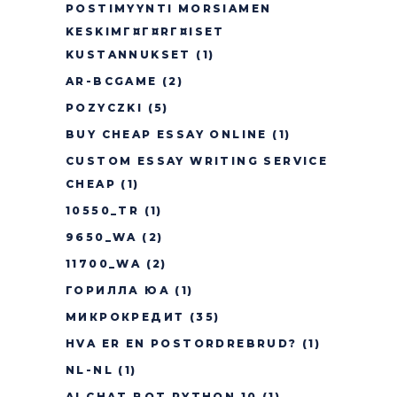
POSTIMYYNTI MORSIAMEN
KESKIMГ¤Г¤RГ¤ISET
KUSTANNUKSET
(1)
AR-BCGAME
(2)
POZYCZKI
(5)
BUY CHEAP ESSAY ONLINE
(1)
CUSTOM ESSAY WRITING SERVICE
CHEAP
(1)
10550_TR
(1)
9650_WA
(2)
11700_WA
(2)
ГОРИЛЛА ЮА
(1)
МИКРОКРЕДИТ
(35)
HVA ER EN POSTORDREBRUD?
(1)
NL-NL
(1)
AI CHAT BOT PYTHON 10
(1)