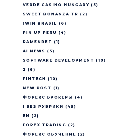
VERDE CASINO HUNGARY
(5)
SWEET BONANZA TR
(2)
1WIN BRASIL
(6)
PIN UP PERU
(4)
RAMENBET
(1)
AI NEWS
(5)
SOFTWARE DEVELOPMENT
(10)
2
(6)
FINTECH
(10)
NEW POST
(1)
ФОРЕКС БРОКЕРЫ
(4)
! БЕЗ РУБРИКИ
(45)
EN
(2)
FOREX TRADING
(2)
ФОРЕКС ОБУЧЕНИЕ
(2)