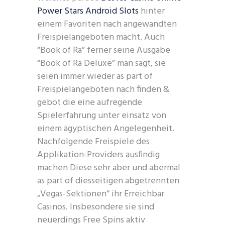
Power Stars Android Slots
hinter
einem Favoriten nach angewandten
Freispielangeboten macht. Auch
“Book of Ra” ferner seine Ausgabe
“Book of Ra Deluxe” man sagt, sie
seien immer wieder as part of
Freispielangeboten nach finden &
gebot die eine aufregende
Spielerfahrung unter einsatz von
einem ägyptischen Angelegenheit.
Nachfolgende Freispiele des
Applikation-Providers ausfindig
machen Diese sehr aber und abermal
as part of diesseitigen abgetrennten
„Vegas-Sektionen“ ihr Erreichbar
Casinos. Insbesondere sie sind
neuerdings Free Spins aktiv