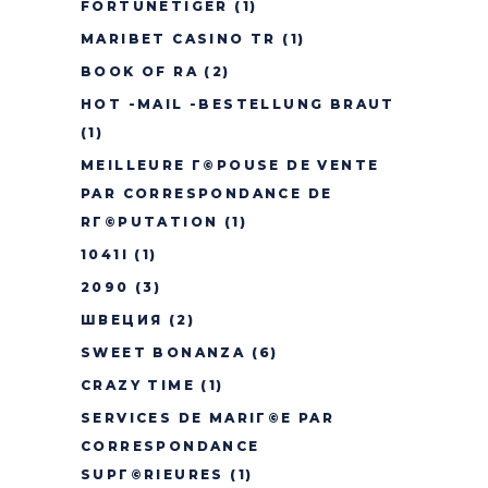
FORTUNETIGER
(1)
MARIBET CASINO TR
(1)
BOOK OF RA
(2)
HOT -MAIL -BESTELLUNG BRAUT
(1)
MEILLEURE Г©POUSE DE VENTE
PAR CORRESPONDANCE DE
RГ©PUTATION
(1)
1041I
(1)
2090
(3)
ШВЕЦИЯ
(2)
SWEET BONANZA
(6)
CRAZY TIME
(1)
SERVICES DE MARIГ©E PAR
CORRESPONDANCE
SUPГ©RIEURES
(1)