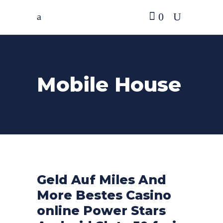
0
Mobile House
Geld Auf Miles And
More Bestes Casino
online Power Stars