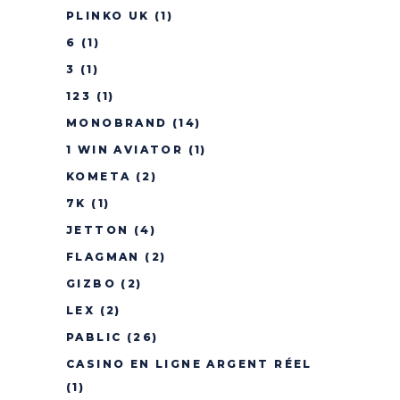
PLINKO UK
(1)
6
(1)
3
(1)
123
(1)
MONOBRAND
(14)
1 WIN AVIATOR
(1)
KOMETA
(2)
7K
(1)
JETTON
(4)
FLAGMAN
(2)
GIZBO
(2)
LEX
(2)
PABLIC
(26)
CASINO EN LIGNE ARGENT RÉEL
(1)