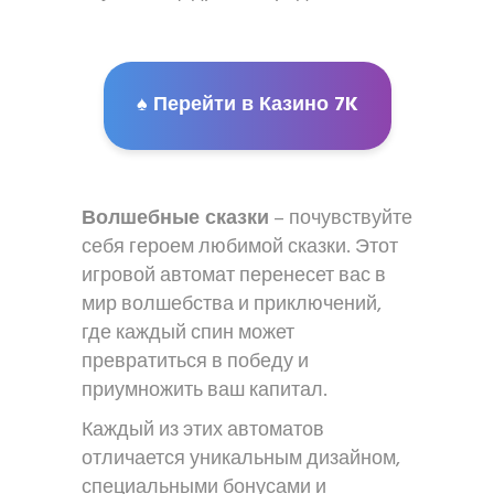
♠️ Перейти в Казино 7K
Волшебные сказки
– почувствуйте
себя героем любимой сказки. Этот
игровой автомат перенесет вас в
мир волшебства и приключений,
где каждый спин может
превратиться в победу и
приумножить ваш капитал.
Каждый из этих автоматов
отличается уникальным дизайном,
специальными бонусами и