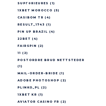
SUPГ©RIEURES
(1)
1XBET MOROCCO
(5)
CASIBOM TR
(4)
RESULT_1743
(1)
PIN UP BRAZIL
(4)
22BET
(4)
FAIRSPIN
(2)
11
(2)
POSTORDRE BRUD NETTSTEDER
(1)
MAIL-ORDER-BRIDE
(1)
ADOBE PHOTOSHOP
(2)
PLINKO_PL
(2)
1XBET KR
(1)
AVIATOR CASINO FR
(2)