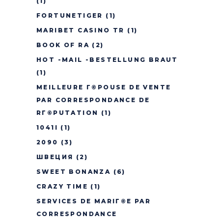
(1)
FORTUNETIGER
(1)
MARIBET CASINO TR
(1)
BOOK OF RA
(2)
HOT -MAIL -BESTELLUNG BRAUT
(1)
MEILLEURE Г©POUSE DE VENTE
PAR CORRESPONDANCE DE
RГ©PUTATION
(1)
1041I
(1)
2090
(3)
ШВЕЦИЯ
(2)
SWEET BONANZA
(6)
CRAZY TIME
(1)
SERVICES DE MARIГ©E PAR
CORRESPONDANCE