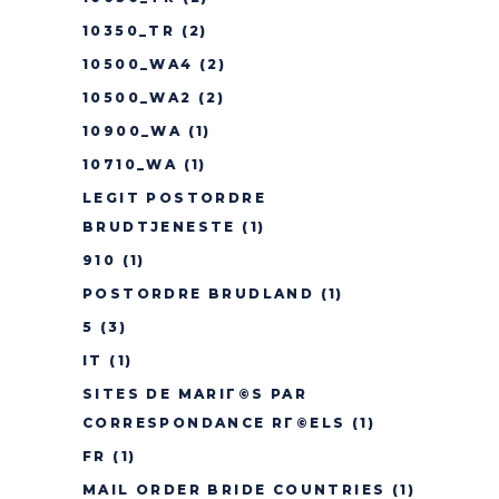
10350_TR
(2)
10500_WA4
(2)
10500_WA2
(2)
10900_WA
(1)
10710_WA
(1)
LEGIT POSTORDRE
BRUDTJENESTE
(1)
910
(1)
POSTORDRE BRUDLAND
(1)
5
(3)
IT
(1)
SITES DE MARIГ©S PAR
CORRESPONDANCE RГ©ELS
(1)
FR
(1)
MAIL ORDER BRIDE COUNTRIES
(1)