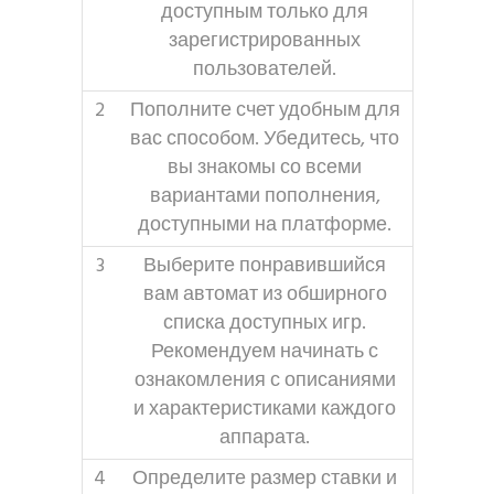
доступным только для
зарегистрированных
пользователей.
2
Пополните счет удобным для
вас способом. Убедитесь, что
вы знакомы со всеми
вариантами пополнения,
доступными на платформе.
3
Выберите понравившийся
вам автомат из обширного
списка доступных игр.
Рекомендуем начинать с
ознакомления с описаниями
и характеристиками каждого
аппарата.
4
Определите размер ставки и