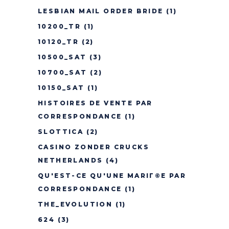
LESBIAN MAIL ORDER BRIDE
(1)
10200_TR
(1)
10120_TR
(2)
10500_SAT
(3)
10700_SAT
(2)
10150_SAT
(1)
HISTOIRES DE VENTE PAR
CORRESPONDANCE
(1)
SLOTTICA
(2)
CASINO ZONDER CRUCKS
NETHERLANDS
(4)
QU'EST-CE QU'UNE MARIГ©E PAR
CORRESPONDANCE
(1)
THE_EVOLUTION
(1)
624
(3)