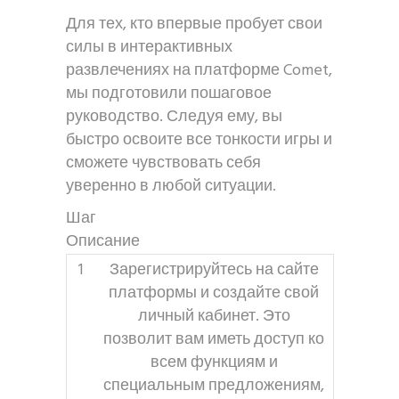
Для тех, кто впервые пробует свои
силы в интерактивных
развлечениях на платформе Comet,
мы подготовили пошаговое
руководство. Следуя ему, вы
быстро освоите все тонкости игры и
сможете чувствовать себя
уверенно в любой ситуации.
Шаг
Описание
1
Зарегистрируйтесь на сайте
платформы и создайте свой
личный кабинет. Это
позволит вам иметь доступ ко
всем функциям и
специальным предложениям,