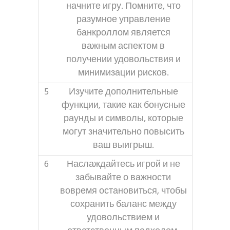
начните игру. Помните, что
разумное управление
банкроллом является
важным аспектом в
получении удовольствия и
минимизации рисков.
5
Изучите дополнительные
функции, такие как бонусные
раунды и символы, которые
могут значительно повысить
ваш выигрыш.
6
Наслаждайтесь игрой и не
забывайте о важности
вовремя остановиться, чтобы
сохранить баланс между
удовольствием и