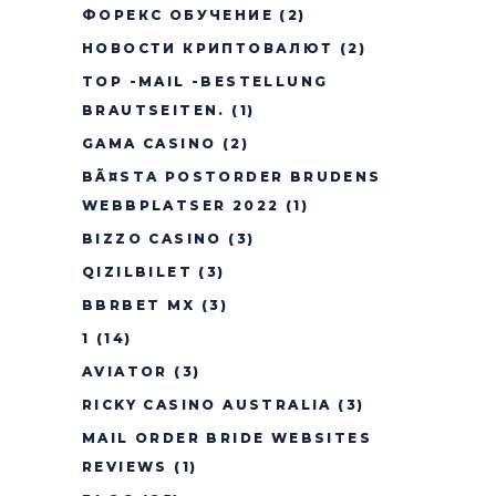
ФОРЕКС ОБУЧЕНИЕ
(2)
НОВОСТИ КРИПТОВАЛЮТ
(2)
TOP -MAIL -BESTELLUNG
BRAUTSEITEN.
(1)
GAMA CASINO
(2)
BÃ¤STA POSTORDER BRUDENS
WEBBPLATSER 2022
(1)
BIZZO CASINO
(3)
QIZILBILET
(3)
BBRBET MX
(3)
1
(14)
AVIATOR
(3)
RICKY CASINO AUSTRALIA
(3)
MAIL ORDER BRIDE WEBSITES
REVIEWS
(1)