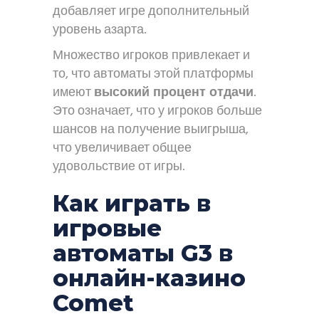
добавляет игре дополнительный
уровень азарта.
Множество игроков привлекает и
то, что автоматы этой платформы
имеют
высокий процент отдачи
.
Это означает, что у игроков больше
шансов на получение выигрыша,
что увеличивает общее
удовольствие от игры.
Как играть в
игровые
автоматы G3 в
онлайн-казино
Comet