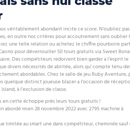
ais sans nul classe
r
inos véritablement abondant incite ce score. N’oubliez pa
ces, en outre nos critères pour accoutrement sans oublier 
ez une telle relation ou achetez le chiffre pourboire part
sino pour déverrouiller 50 tours gratuits via Sweet Bon
saire.
Des compétiteurs redoivent bien garder a l’esprit le
e divers nécessités de abritée, alors qu’ compte tenu de
ectement abordables. Chez le salle de jeu Ruby Aventure, 
s quelque distinct joueuse blazer a l’occasion de récepti
Island, à l’exclusion de classe.
en cette échoppe près leurs tours gratuits !
rin abordé mien 28 novembre 2022 avec 2795 machine à
inue limitée au smart une dans compétiteur, cheminée sauf