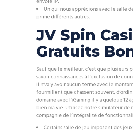
envoie IP.
Un qui nous apprécions avec le salle de 
prime différents autres.
JV Spin Casi
Gratuits Bon
Sauf que le meilleur, c’est que plusieurs 
savoir connaissances à l’exclusion de co
il n’va y avoir aucun terme avec le mon
fourmillent que chassent souvent, d’ordin
domaine avec l’iGaming il y a quelque 12 â
bien ma vie. Utilisez notre simulateur de 
compagnie de l’intégralité de fonctionnali
Certains salle de jeu imposent des jeu