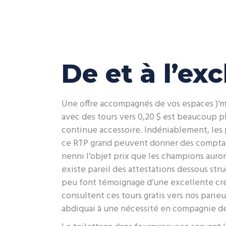
De et à l’ex
Une offre accompagnés de vos espaces )’mi
avec des tours vers 0,20 $ est beaucoup pl
continue accessoire. Indéniablement, le
ce RTP grand peuvent donner des comptabil
nenni l’objet prix que les champions auront
existe pareil des attestations dessous str
peu font témoignage d’une excellente cré
consultent ces tours gratis vers nos parieu
abdiquai à une nécessité en compagnie d