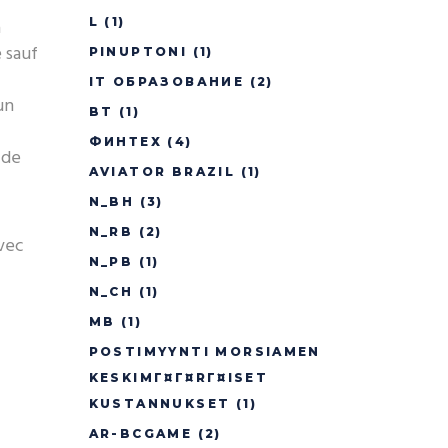
a
L
(1)
 sauf
PINUPTONI
(1)
IT ОБРАЗОВАНИЕ
(2)
un
BT
(1)
ФИНТЕХ
(4)
 de
AVIATOR BRAZIL
(1)
N_BH
(3)
N_RB
(2)
avec
N_PB
(1)
N_CH
(1)
MB
(1)
POSTIMYYNTI MORSIAMEN
KESKIMГ¤Г¤RГ¤ISET
KUSTANNUKSET
(1)
AR-BCGAME
(2)