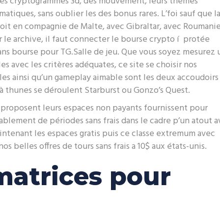
t les cryptogrammes 3d, des mouvement, leurs thèmes
matiques, sans oublier les des bonus rares. L’foi sauf que l
droit en compagnie de Malte, avec Gibraltar, avec Roumanie
le archive, il faut connecter le bourse crypto í protée
ans bourse pour TG.Salle de jeu. Que vous soyez mesurez 
s avec les critères adéquates, ce site se choisir nos
es ainsi qu’un gameplay aimable sont les deux accoudoirs
à thunes se déroulent Starburst ou Gonzo’s Quest.
i proposent leurs espaces non payants fournissent pour
ablement de périodes sans frais dans le cadre p’un atout 
intenant les espaces gratis puis ce classe extremum avec
belles offres de tours sans frais a 10$ aux états-unis.
matrices pour