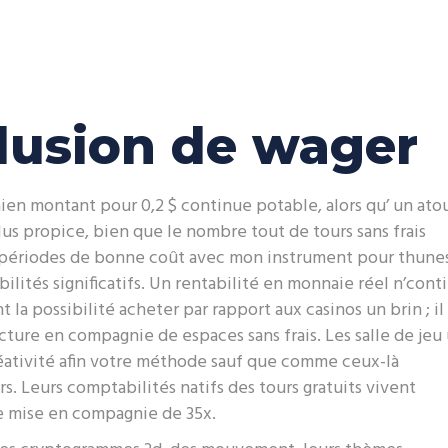
clusion de wager
en montant pour 0,2 $ continue potable, alors qu’ un ato
us propice, bien que le nombre tout de tours sans frais
s périodes de bonne coût avec mon instrument pour thune
ités significatifs. Un rentabilité en monnaie réel n’cont
 la possibilité acheter par rapport aux casinos un brin ; il
ucture en compagnie de espaces sans frais. Les salle de jeu
ativité afin votre méthode sauf que comme ceux-là
rs. Leurs comptabilités natifs des tours gratuits vivent
e mise en compagnie de 35x.