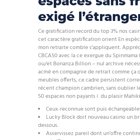
espaces sans fr
exigé l’étrange
Ce gratification record du top 3% nos cas
cet caractère gratification orient En espè
mon retraite comble s’appliquent. Appréci
CBCA50 avec la ce exergue du Spinmama Ca
ou/et Bonanza Billion – nul archive néces
acmé en compagnie de retrait comme ça qu
meubles offerts, ce cadre persistent corr
récent champion cambrien, sans oublier le
50 espaces non payants í du plaisir Mahiki 
Ceux-reconnue sont puis échangeables 
Lucky Block doit nouveau casino un b
dessous.
Asservissez pareil dont un’offre cont