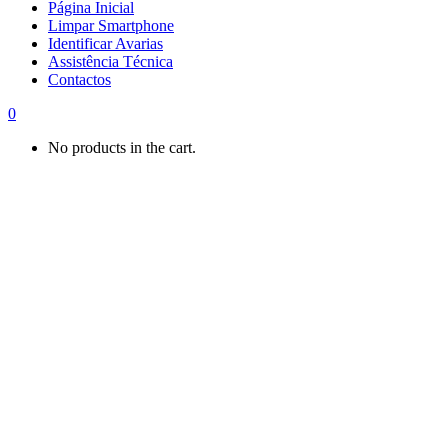
Página Inicial
Limpar Smartphone
Identificar Avarias
Assistência Técnica
Contactos
0
No products in the cart.