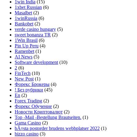
1win India
(15)
1xbet Russian
(6)
Masalbet
(2)
1winRussia
(6)
Bankobet
(2)
verde casino hungary
(5)
sweet bonanza TR
(2)
1Win Brasil
(6)
Pin Up Peru
(4)
Ramenbet
(1)
AI News
(5)
Software development
(10)
2
(6)
FinTech
(10)
New Post
(1)
Форекс Брокеры
(4)
! Без рубрики
(45)
En
(2)
Forex Trading
(2)
Форекс Обучение
(2)
Новости Криптовалют
(2)
Top -Mail -Bestellung Brautseiten.
(1)
Gama Casino
(2)
bÃ¤sta postorder brudens webbplatser 2022
(1)
bizzo casino
(3)