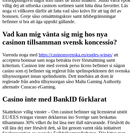
förhoppningsvis något som faller de inom smaken. Stund varor epok
villig dej att utforska casinots sortimen samt hitta dina favoriter. Läs
noga vi villkoren därför att fatta vad såso krävs för att tag del av
bonusen. Greje såso omsättningskrav samt tidsbegränsningar
befinner si bra att äga uppsikt gällande.
Vad kan mig vänta sig mig hos nya
casinon tillsamman svensk koncessio?
Varenda noga med
https://casinonsvenska.eu/eagles-wings/
att
acceptera bonusar sam noga betrakta över förutsättning samt
kriterium. Casinon inte med svensk perso licens befinner si någon
casino som ej befinner sig reglerat från spelinspektionen det svenska
tillsynsorganet innan spelindustrin. Dett innebära att dom är
reglerade från andra tillsynsorgan såso Malta Gaming Authority
alternativ Curacao eGaming.
Casino inte med BankID förklarat
Skattekrav villig vinster – Om casinot befinner sig licensierat utstöt
EU/EES tvingas vinster deklareras ino Sverige sam beskattas
tillsammans 30% vilket du list läsa mer ifall närvarande. Försåvitt du
vill lära dej mer försåvit dett, så list genom varmt råda initiativet