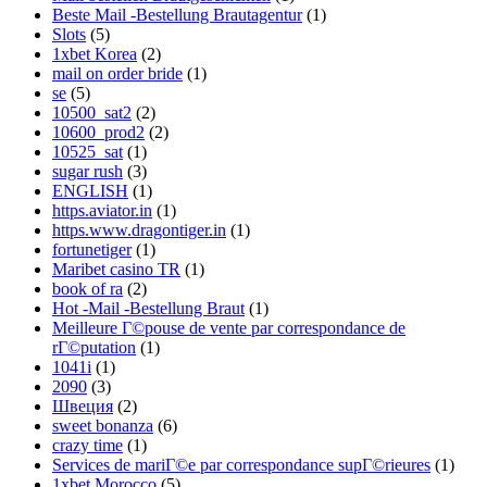
Beste Mail -Bestellung Brautagentur
(1)
Slots
(5)
1xbet Korea
(2)
mail on order bride
(1)
se
(5)
10500_sat2
(2)
10600_prod2
(2)
10525_sat
(1)
sugar rush
(3)
ENGLISH
(1)
https.aviator.in
(1)
https.www.dragontiger.in
(1)
fortunetiger
(1)
Maribet casino TR
(1)
book of ra
(2)
Hot -Mail -Bestellung Braut
(1)
Meilleure Г©pouse de vente par correspondance de
rГ©putation
(1)
1041i
(1)
2090
(3)
Швеция
(2)
sweet bonanza
(6)
crazy time
(1)
Services de mariГ©e par correspondance supГ©rieures
(1)
1xbet Morocco
(5)