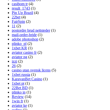
casibom tr
(4)
result_1743
(1)
Pin Up Brazil
(4)
22bet
(4)
FairSpin
(2)
11
(2)
postordre brud nettsteder
(1)
mail-order-bride
(1)
adobe photoshop
(2)
plinko_pl
(2)
1xbet KR
(1)
aviator casino fr
(2)
aviator ng
(2)
izzi
(2)
26
(2)
casino utan svensk licens
(5)
1xbet russia
(1)
KaravanBet Casino
(1)
1xbet pt
(1)
22Bet BD
(1)
plinko in
(1)
Review
(14)
1win fr
(1)
aviator ke
(1)
csdino
(1)