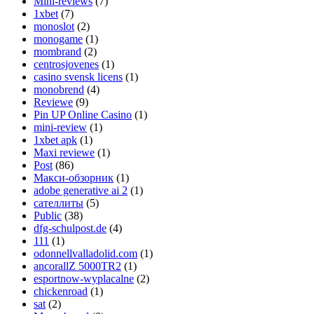
Mini-reviews
(7)
1xbet
(7)
monoslot
(2)
monogame
(1)
mombrand
(2)
centrosjovenes
(1)
casino svensk licens
(1)
monobrend
(4)
Reviewe
(9)
Pin UP Online Casino
(1)
mini-review
(1)
1xbet apk
(1)
Maxi reviewe
(1)
Post
(86)
Макси-обзорник
(1)
adobe generative ai 2
(1)
сателлиты
(5)
Public
(38)
dfg-schulpost.de
(4)
111
(1)
odonnellvalladolid.com
(1)
ancorallZ 5000TR2
(1)
esportnow-wyplacalne
(2)
chickenroad
(1)
sat
(2)