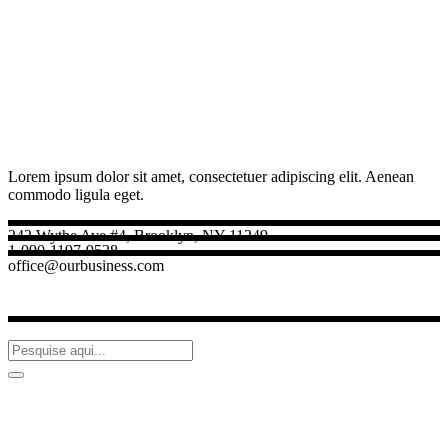
Lorem ipsum dolor sit amet, consectetuer adipiscing elit. Aenean
commodo ligula eget.
242 Wythe Ave #4, Brooklyn, NY 11249
1-090-1197-9528
office@ourbusiness.com