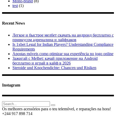
Mono-brand
(8)
test
(1)
Recent News
Легкое и быстрое мелбет скачать на андроид бесплатно с
привкусом адреналина и лайфхаков
Is 1xbet Legal for Indian Players? Understanding Compliance
Requirements
Apostas móveis como otimizar sua experiência no jogo online
Зажигай с Melbet: качай приложение на Android
бесплатно и играй в кайф в 2026
Steroide und Knochendichte: Chancen und Risiken
Instagram
Search
for:
Os melhores acessórios para o teu telemóvel, e reparações na hora!
+244 917 898 714