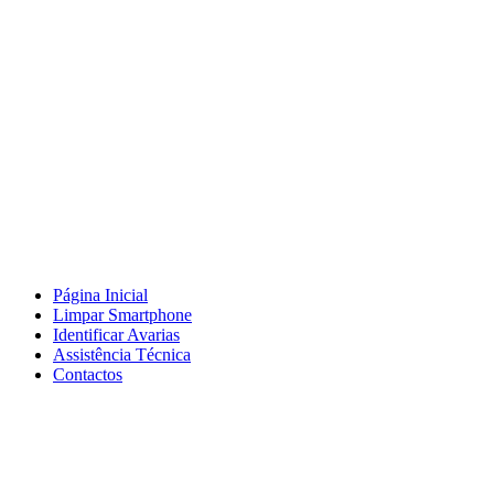
Página Inicial
Limpar Smartphone
Identificar Avarias
Assistência Técnica
Contactos