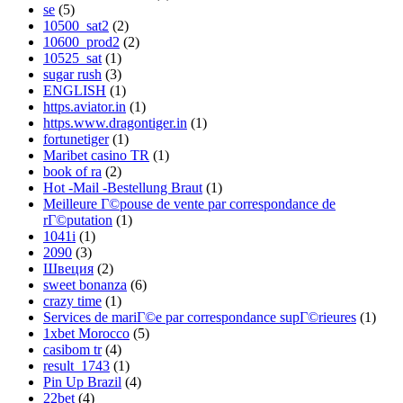
se
(5)
10500_sat2
(2)
10600_prod2
(2)
10525_sat
(1)
sugar rush
(3)
ENGLISH
(1)
https.aviator.in
(1)
https.www.dragontiger.in
(1)
fortunetiger
(1)
Maribet casino TR
(1)
book of ra
(2)
Hot -Mail -Bestellung Braut
(1)
Meilleure Г©pouse de vente par correspondance de
rГ©putation
(1)
1041i
(1)
2090
(3)
Швеция
(2)
sweet bonanza
(6)
crazy time
(1)
Services de mariГ©e par correspondance supГ©rieures
(1)
1xbet Morocco
(5)
casibom tr
(4)
result_1743
(1)
Pin Up Brazil
(4)
22bet
(4)