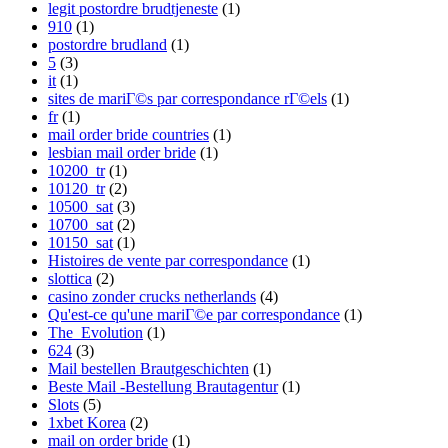
legit postordre brudtjeneste
(1)
910
(1)
postordre brudland
(1)
5
(3)
it
(1)
sites de mariГ©s par correspondance rГ©els
(1)
fr
(1)
mail order bride countries
(1)
lesbian mail order bride
(1)
10200_tr
(1)
10120_tr
(2)
10500_sat
(3)
10700_sat
(2)
10150_sat
(1)
Histoires de vente par correspondance
(1)
slottica
(2)
casino zonder crucks netherlands
(4)
Qu'est-ce qu'une mariГ©e par correspondance
(1)
The_Evolution
(1)
624
(3)
Mail bestellen Brautgeschichten
(1)
Beste Mail -Bestellung Brautagentur
(1)
Slots
(5)
1xbet Korea
(2)
mail on order bride
(1)