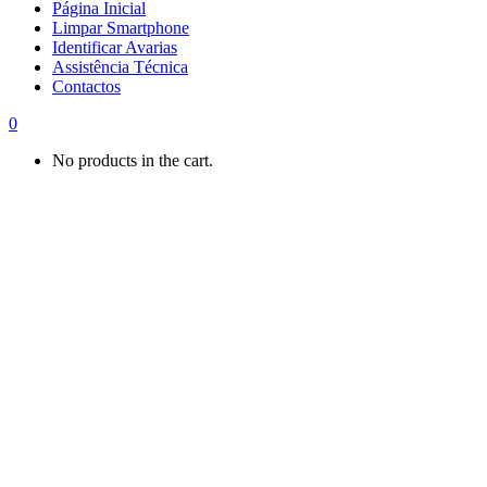
Página Inicial
Limpar Smartphone
Identificar Avarias
Assistência Técnica
Contactos
0
No products in the cart.