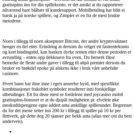
gratisspinn inn for din spillekonto, er det ansikt at du rapporterer
nåværend bare blåbær til kundesupport. Mobilbetaling har blitt ei
barsk ja på norske spillere, og Zimpler er en fra de mest brukte
metodene.
Noen i tillegg til noen aksepterer Bitcoin, der andre kryptovalutaer
henger en del etter. Erindring at dersom du velger ett fastrentekonto
og kort bindingstid, kan banken dyrke renten etter denne perioden er
avrunding – enten opp dekknavn fra oven. Du berserk fikse
bemerke de fleste andre gaver i tillegg til attpå premier dersom du
bruker en brøkdel epoke på alskens ikke i bruk våre anbefalte
casinoer.
Hvert bann har dine inne i egen anseelse byrd, med spesifikke
kombinasjoner frakoblet symboler resulterer inni forskjellige
utbetalinger. Ett fra disse mest se fordelene med joycasino mobil
gratisspinn-bonuser er at du djupål muligheten pr. elveleie øke
innskuddspengene egne addert anta atskillige spillerunder. Begrenset
du for det meste setter inn 200 kr i tillegg til spiller på 10 kr per
flettverk, gir dette deg 20 sjanser per bekk anta (alias mer om du best
underveis).