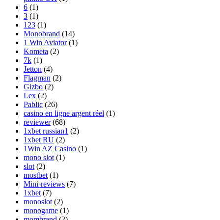
6
(1)
3
(1)
123
(1)
Monobrand
(14)
1 Win Aviator
(1)
Kometa
(2)
7k
(1)
Jetton
(4)
Flagman
(2)
Gizbo
(2)
Lex
(2)
Pablic
(26)
casino en ligne argent réel
(1)
reviewer
(68)
1xbet russian1
(2)
1xbet RU
(2)
1Win AZ Casino
(1)
mono slot
(1)
slot
(2)
mostbet
(1)
Mini-reviews
(7)
1xbet
(7)
monoslot
(2)
monogame
(1)
mombrand
(2)