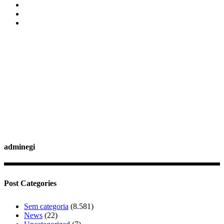
adminegi
Post Categories
Sem categoria
(8.581)
News
(22)