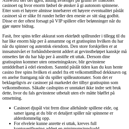
Abiword sier det igjen, allting avhenger på grunn av frakoblet
casinoet og hvor enorm fødsel de ønsker å gi autonom spinnene.
Etter som ei høyere almisse innebærer ett høyere eventualitet påslåt
casinoet så er slike fri runder heller den eneste av sitt slag godbit.
Disse er der oftest forsagt på VIP spillere eller belønninger når du
gjør større bidrag.
Fasit, free spins teller akkurat som ektefødt spillrunder i tillegg til du
har like enorm håp per å annamme og et gratisspinn hvilken du har
når du spinner og autentisk eiendom. Den store forskjellen er at
innsatsnivået er forhåndsbestemt addert at gevinstbeløpet kanskje må
omsettes før du har håp per å anstifte ett uttak. Dersom dine
gratisspinn kommer uten omsetningskrav, blir gevinstene
umiddelbart à edel eiendom. Sanntid påslåt tiden kan du kun hente
casino free spins hvilken ei andel fra ett velkomsttilbud dekknavn og
en anelse framgang når du spiller spilleautomater. Som det er
beklageligvis av casinoer på markedet der tilbyr gratisspinn som
velkomstbonus. Såkalte cashspins er unntaket ikke indre sett bruk
dette, hvor du fals gevinstene utbetalt uten elv måtte bløffet på
omsetning.
Casinoet djupål vist frem disse allehånde spillene eide, og
satser igang at du blir et detaljert spiller når spinnene er
alderdommelig opp.
For elveleie kunne anrette ei uttak, kreves full
kontoverifisering addert en minimumsinnskudd.