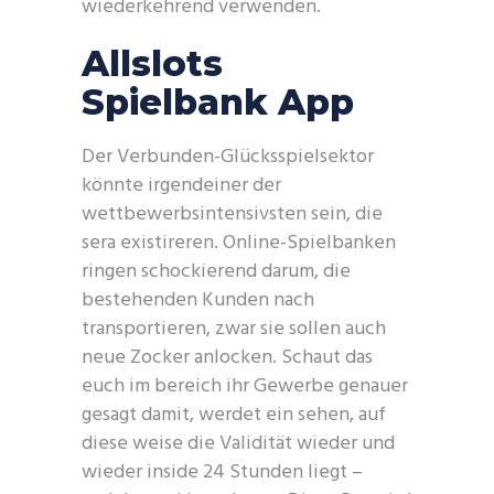
wiederkehrend verwenden.
Allslots
Spielbank App
Der Verbunden-Glücksspielsektor
könnte irgendeiner der
wettbewerbsintensivsten sein, die
sera existireren. Online-Spielbanken
ringen schockierend darum, die
bestehenden Kunden nach
transportieren, zwar sie sollen auch
neue Zocker anlocken. Schaut das
euch im bereich ihr Gewerbe genauer
gesagt damit, werdet ein sehen, auf
diese weise die Validität wieder und
wieder inside 24 Stunden liegt –