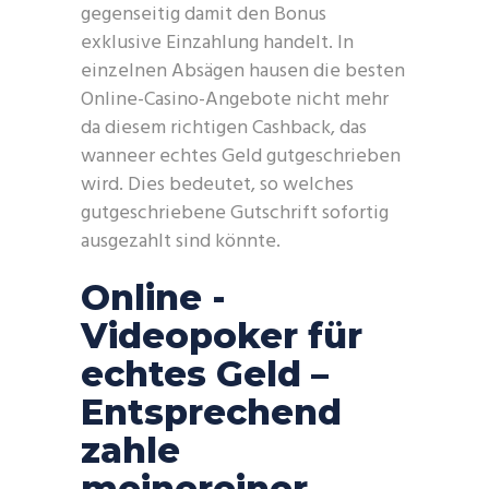
gegenseitig damit den Bonus
exklusive Einzahlung handelt. In
einzelnen Absägen hausen die besten
Online-Casino-Angebote nicht mehr
da diesem richtigen Cashback, das
wanneer echtes Geld gutgeschrieben
wird.
Dies bedeutet, so welches
gutgeschriebene Gutschrift sofortig
ausgezahlt sind könnte.
Online -
Videopoker für
echtes Geld –
Entsprechend
zahle
meinereiner