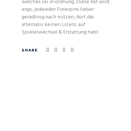
welches sei in ordnung. Diese Rat wird
ergo, jedweder Freespins lieber
geradlinig nach nutzen, dort das
alternativ keinen Lizenz auf
Spielerwechsel & Erstattung habt.