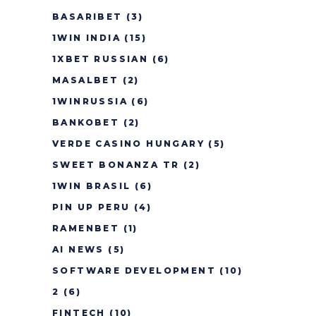
BASARIBET
(3)
1WIN INDIA
(15)
1XBET RUSSIAN
(6)
MASALBET
(2)
1WINRUSSIA
(6)
BANKOBET
(2)
VERDE CASINO HUNGARY
(5)
SWEET BONANZA TR
(2)
1WIN BRASIL
(6)
PIN UP PERU
(4)
RAMENBET
(1)
AI NEWS
(5)
SOFTWARE DEVELOPMENT
(10)
2
(6)
FINTECH
(10)