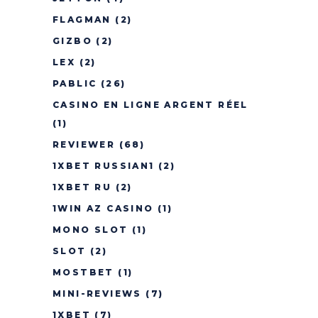
FLAGMAN
(2)
GIZBO
(2)
LEX
(2)
PABLIC
(26)
CASINO EN LIGNE ARGENT RÉEL
(1)
REVIEWER
(68)
1XBET RUSSIAN1
(2)
1XBET RU
(2)
1WIN AZ CASINO
(1)
MONO SLOT
(1)
SLOT
(2)
MOSTBET
(1)
MINI-REVIEWS
(7)
1XBET
(7)