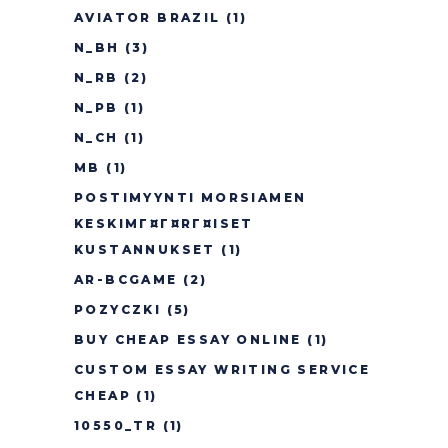
AVIATOR BRAZIL
(1)
N_BH
(3)
N_RB
(2)
N_PB
(1)
N_CH
(1)
MB
(1)
POSTIMYYNTI MORSIAMEN
KESKIMГ¤Г¤RГ¤ISET
KUSTANNUKSET
(1)
AR-BCGAME
(2)
POZYCZKI
(5)
BUY CHEAP ESSAY ONLINE
(1)
CUSTOM ESSAY WRITING SERVICE
CHEAP
(1)
10550_TR
(1)