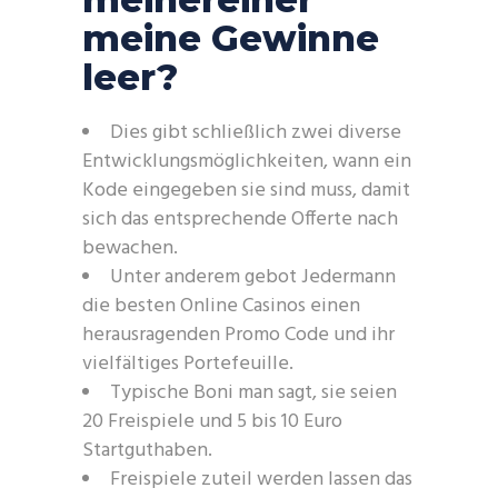
meine Gewinne
leer?
Dies gibt schließlich zwei diverse
Entwicklungsmöglichkeiten, wann ein
Kode eingegeben sie sind muss, damit
sich das entsprechende Offerte nach
bewachen.
Unter anderem gebot Jedermann
die besten Online Casinos einen
herausragenden Promo Code und ihr
vielfältiges Portefeuille.
Typische Boni man sagt, sie seien
20 Freispiele und 5 bis 10 Euro
Startguthaben.
Freispiele zuteil werden lassen das