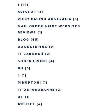
1
(14)
AVIATOR
(3)
RICKY CASINO AUSTRALIA
(3)
MAIL ORDER BRIDE WEBSITES
REVIEWS
(1)
BLOG
(85)
BOOKKEEPING
(9)
IT ВАКАНСІЇ
(2)
SOBER LIVING
(4)
BH
(3)
L
(1)
PINUPTONI
(1)
IT ОБРАЗОВАНИЕ
(2)
BT
(1)
ФИНТЕХ
(4)