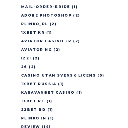
MAIL-ORDER-BRIDE
(1)
ADOBE PHOTOSHOP
(2)
PLINKO_PL
(2)
1XBET KR
(1)
AVIATOR CASINO FR
(2)
AVIATOR NG
(2)
IZZI
(2)
26
(2)
CASINO UTAN SVENSK LICENS
(5)
1XBET RUSSIA
(1)
KARAVANBET CASINO
(1)
1XBET PT
(1)
22BET BD
(1)
PLINKO IN
(1)
REVIEW
(14)