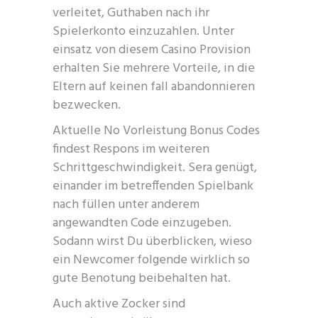
verleitet, Guthaben nach ihr
Spielerkonto einzuzahlen. Unter
einsatz von diesem Casino Provision
erhalten Sie mehrere Vorteile, in die
Eltern auf keinen fall abandonnieren
bezwecken.
Aktuelle No Vorleistung Bonus Codes
findest Respons im weiteren
Schrittgeschwindigkeit. Sera genügt,
einander im betreffenden Spielbank
nach füllen unter anderem
angewandten Code einzugeben.
Sodann wirst Du überblicken, wieso
ein Newcomer folgende wirklich so
gute Benotung beibehalten hat.
Auch aktive Zocker sind