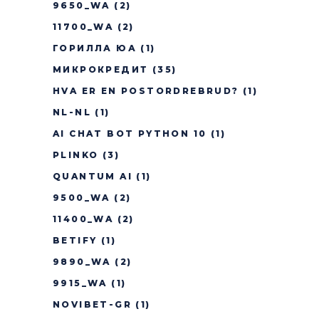
9650_WA
(2)
11700_WA
(2)
ГОРИЛЛА ЮА
(1)
МИКРОКРЕДИТ
(35)
HVA ER EN POSTORDREBRUD?
(1)
NL-NL
(1)
AI CHAT BOT PYTHON 10
(1)
PLINKO
(3)
QUANTUM AI
(1)
9500_WA
(2)
11400_WA
(2)
BETIFY
(1)
9890_WA
(2)
9915_WA
(1)
NOVIBET-GR
(1)