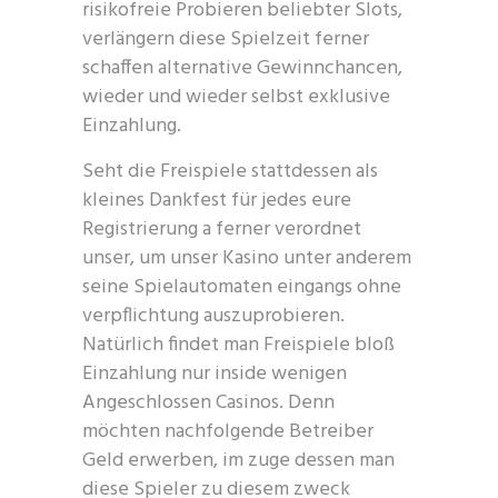
risikofreie Probieren beliebter Slots,
verlängern diese Spielzeit ferner
schaffen alternative Gewinnchancen,
wieder und wieder selbst exklusive
Einzahlung.
Seht die Freispiele stattdessen als
kleines Dankfest für jedes eure
Registrierung a ferner verordnet
unser, um unser Kasino unter anderem
seine Spielautomaten eingangs ohne
verpflichtung auszuprobieren.
Natürlich findet man Freispiele bloß
Einzahlung nur inside wenigen
Angeschlossen Casinos. Denn
möchten nachfolgende Betreiber
Geld erwerben, im zuge dessen man
diese Spieler zu diesem zweck