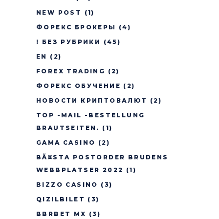
NEW POST
(1)
ФОРЕКС БРОКЕРЫ
(4)
! БЕЗ РУБРИКИ
(45)
EN
(2)
FOREX TRADING
(2)
ФОРЕКС ОБУЧЕНИЕ
(2)
НОВОСТИ КРИПТОВАЛЮТ
(2)
TOP -MAIL -BESTELLUNG
BRAUTSEITEN.
(1)
GAMA CASINO
(2)
BÃ¤STA POSTORDER BRUDENS
WEBBPLATSER 2022
(1)
BIZZO CASINO
(3)
QIZILBILET
(3)
BBRBET MX
(3)