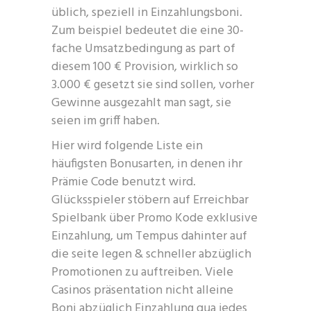
üblich, speziell in Einzahlungsboni.
Zum beispiel bedeutet die eine 30-
fache Umsatzbedingung as part of
diesem 100 € Provision, wirklich so
3.000 € gesetzt sie sind sollen, vorher
Gewinne ausgezahlt man sagt, sie
seien im griff haben.
Hier wird folgende Liste ein
häufigsten Bonusarten, in denen ihr
Prämie Code benutzt wird.
Glücksspieler stöbern auf Erreichbar
Spielbank über Promo Kode exklusive
Einzahlung, um Tempus dahinter auf
die seite legen & schneller abzüglich
Promotionen zu auftreiben. Viele
Casinos präsentation nicht alleine
Boni abzüglich Einzahlung qua jedes