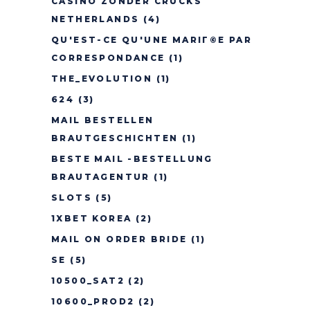
CASINO ZONDER CRUCKS
NETHERLANDS
(4)
QU'EST-CE QU'UNE MARIГ©E PAR
CORRESPONDANCE
(1)
THE_EVOLUTION
(1)
624
(3)
MAIL BESTELLEN
BRAUTGESCHICHTEN
(1)
BESTE MAIL -BESTELLUNG
BRAUTAGENTUR
(1)
SLOTS
(5)
1XBET KOREA
(2)
MAIL ON ORDER BRIDE
(1)
SE
(5)
10500_SAT2
(2)
10600_PROD2
(2)