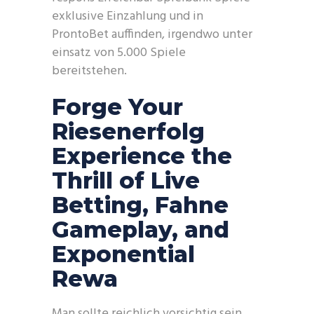
exklusive Einzahlung und in
ProntoBet auffinden, irgendwo unter
einsatz von 5.000 Spiele
bereitstehen.
Forge Your
Riesenerfolg
Experience the
Thrill of Live
Betting, Fahne
Gameplay, and
Exponential
Rewa
Man sollte reichlich vorsichtig sein,