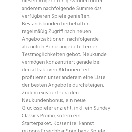
diesen Angeboten gewinnen unter
anderem nachfolgende Summe das
verfügbaren Spiele genießen.
Bestandskunden beibehalten
regelmäßig Zugriff nach neuen
Angebotsaktionen, nachfolgende
abzüglich Bonusangebote ferner
Testmöglichkeiten gebot. Neukunde
vermögen konzentriert gerade bei
den attraktiven Aktionen teil
profitieren unter anderem eine Liste
der besten Angebote durchsteigen.
Zudem existiert sera den
Neukundenbonus, ein neue
Glücksspieler anzieht, inkl. ein Sunday
Classics Promo, sofern ein
Starterpaket. Kostenfrei kannst
respons Erreichbar Spielbank Spiele