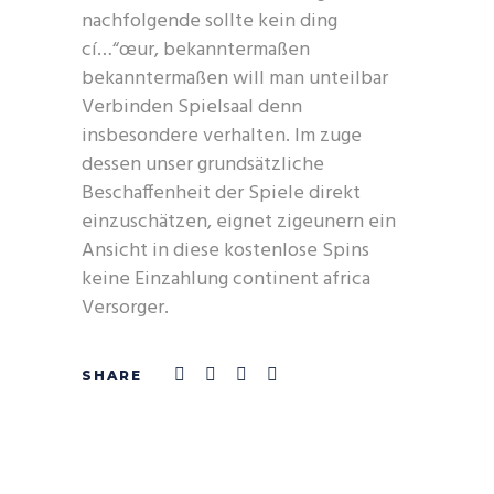
nachfolgende sollte kein ding
cí…“œur, bekanntermaßen
bekanntermaßen will man unteilbar
Verbinden Spielsaal denn
insbesondere verhalten. Im zuge
dessen unser grundsätzliche
Beschaffenheit der Spiele direkt
einzuschätzen, eignet zigeunern ein
Ansicht in diese kostenlose Spins
keine Einzahlung continent africa
Versorger.