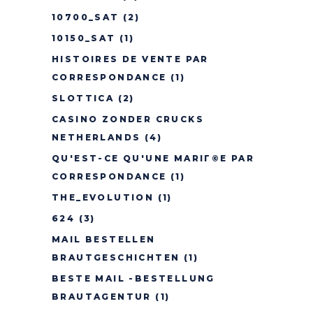
10700_SAT
(2)
10150_SAT
(1)
HISTOIRES DE VENTE PAR
CORRESPONDANCE
(1)
SLOTTICA
(2)
CASINO ZONDER CRUCKS
NETHERLANDS
(4)
QU'EST-CE QU'UNE MARIГ©E PAR
CORRESPONDANCE
(1)
THE_EVOLUTION
(1)
624
(3)
MAIL BESTELLEN
BRAUTGESCHICHTEN
(1)
BESTE MAIL -BESTELLUNG
BRAUTAGENTUR
(1)