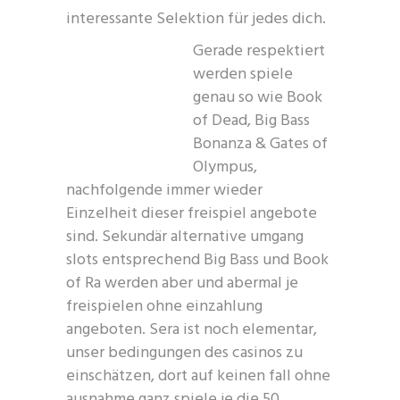
interessante Selektion für jedes dich.
Gerade respektiert
werden spiele
genau so wie Book
of Dead, Big Bass
Bonanza & Gates of
Olympus,
nachfolgende immer wieder
Einzelheit dieser freispiel angebote
sind. Sekundär alternative umgang
slots entsprechend Big Bass und Book
of Ra werden aber und abermal je
freispielen ohne einzahlung
angeboten. Sera ist noch elementar,
unser bedingungen des casinos zu
einschätzen, dort auf keinen fall ohne
ausnahme ganz spiele je die 50