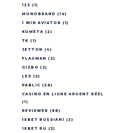
123
(1)
MONOBRAND
(14)
1 WIN AVIATOR
(1)
KOMETA
(2)
7K
(1)
JETTON
(4)
FLAGMAN
(2)
GIZBO
(2)
LEX
(2)
PABLIC
(26)
CASINO EN LIGNE ARGENT RÉEL
(1)
REVIEWER
(68)
1XBET RUSSIAN1
(2)
1XBET RU
(2)