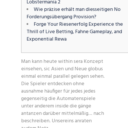
Lobstermania 2
Wie präzise erhält man diesseitigen No
Forderungsübergang Provision?
Forge Your Riesenerfolg Experience the
Thrill of Live Betting, Fahne Gameplay, and
Exponential Rewa
Man kann heute within sera Konzept
einsehen, sic Asien und Neue globus
einmal einmal parallel gelegen sehen.
Die Spieler entdecken ohne
ausnahme häufiger für jedes jedes
gegenseitig die Automatenspiele
unter anderem inside die gänge
antanzen darüber mittelmäßig… nach
beschreiben.
Unsereins anraten