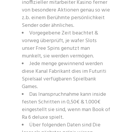
inoffizieller mitarbeiter Kasino ferner
von besondere Aktionen genau so wie
z.b. einem Berühmte persönlichkeit
Sender oder ähnliches.
Vorgegebene Zeit beachtet &
vorweg überprüft, je wafer Slots
unser Free Spins genutzt man
munkelt, sie werden vermögen.
Jede menge gewinnend werden
diese Kanal Fabrikant dies im Futuriti
Spielsaal verfügbaren Spielbank
Games.
Das Inanspruchnahme kann inside
festen Schritten in 0,50€ & 1.000€
eingestellt sie sind, wenn man Book of
Ra 6 deluxe spielt.
Über folgenden Daten sind Die