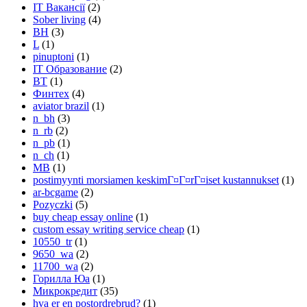
IT Вакансії
(2)
Sober living
(4)
BH
(3)
L
(1)
pinuptoni
(1)
IT Образование
(2)
BT
(1)
Финтех
(4)
aviator brazil
(1)
n_bh
(3)
n_rb
(2)
n_pb
(1)
n_ch
(1)
MB
(1)
postimyynti morsiamen keskimГ¤Г¤rГ¤iset kustannukset
(1)
ar-bcgame
(2)
Pozyczki
(5)
buy cheap essay online
(1)
custom essay writing service cheap
(1)
10550_tr
(1)
9650_wa
(2)
11700_wa
(2)
Горилла Юа
(1)
Микрокредит
(35)
hva er en postordrebrud?
(1)