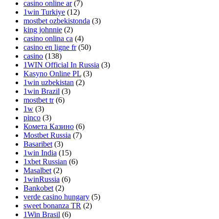
casino online ar
(7)
1win Turkiye
(12)
mostbet ozbekistonda
(3)
king johnnie
(2)
casino onlina ca
(4)
casino en ligne fr
(50)
casino
(138)
1WIN Official In Russia
(3)
Kasyno Online PL
(3)
1win uzbekistan
(2)
1win Brazil
(3)
mostbet tr
(6)
1w
(3)
pinco
(3)
Комета Казино
(6)
Mostbet Russia
(7)
Basaribet
(3)
1win India
(15)
1xbet Russian
(6)
Masalbet
(2)
1winRussia
(6)
Bankobet
(2)
verde casino hungary
(5)
sweet bonanza TR
(2)
1Win Brasil
(6)