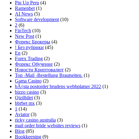
Pin Up Peru
(4)
Ramenbet
(1)
AI News
(5)
Software development
(10)
2
(6)
FinTech
(10)
New Post
(1)
Форекс Брокеры
(4)
! Без рубрики
(45)
En
(2)
Forex Trading
(2)
Форекс Обучение
(2)
Новости Криптовалют
(2)
Top -Mail -Bestellung Brautseiten.
(1)
Gama Casino
(2)
bÃ¤sta postorder brudens webbplatser 2022
(1)
bizzo casino
(3)
Qizilbilet
(3)
bbrbet mx
(3)
1
(14)
Aviator
(3)
ricky casino australia
(3)
mail order bride websites reviews
(1)
Blog
(85)
Bookkeeping
(9)