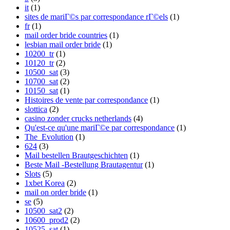
it
(1)
sites de mariГ©s par correspondance rГ©els
(1)
fr
(1)
mail order bride countries
(1)
lesbian mail order bride
(1)
10200_tr
(1)
10120_tr
(2)
10500_sat
(3)
10700_sat
(2)
10150_sat
(1)
Histoires de vente par correspondance
(1)
slottica
(2)
casino zonder crucks netherlands
(4)
Qu'est-ce qu'une mariГ©e par correspondance
(1)
The_Evolution
(1)
624
(3)
Mail bestellen Brautgeschichten
(1)
Beste Mail -Bestellung Brautagentur
(1)
Slots
(5)
1xbet Korea
(2)
mail on order bride
(1)
se
(5)
10500_sat2
(2)
10600_prod2
(2)
10525_sat
(1)