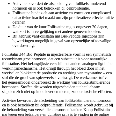
Activine bevordert de afscheiding van follikelstimulerend
hormoon en is ook betrokken bij celproliferatie.
Follistatine bindt zich aan activine en vormt een complicated
dat activine inactief maakt om zijn proliferatieve effecten uit te
oefenen.
De duur van de kuur Follistatine mg is ongeveer 20 dagen,
wat kort is in vergelijking met andere geneesmiddelen.
Bij gebruik vanFollistatin mg Bio-Peptide Injections zijn
bijwerkingen mogelijk in geval van opzettelijke of toevallige
overdosering.
Follistatin 344 Bio-Peptide in injecteerbare vorm is een synthetisch
recombinant groeihormoon, dat een substituut is voor natuurlijke
follistatine. Het belangrijkste verschil met andere analogen ligt in het
werkingsmechanisme. Het dringt through het bloed door in het
weefsel en blokkeert de productie en werking van myostatine – een
stof die de groei van spierweefsel vertraagt. De werkzame stof van
het geneesmiddel onderbreekt de werking van follikelstimulerende
hormonen. Stoffen die worden uitgescheiden uit het lichaam
stapelen zich niet op in de lever en nieren, zonder toxische effecten.
Activine bevordert de afscheiding van follikelstimulerend hormoon
en is ook betrokken bij celproliferatie. Follistatine wordt gebruikt bij
de behandeling van verschillende soorten kanker. Koop Follistatin
mg tegen een betaalbare en gunstige prijs is te vinden in de online