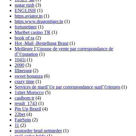
sugar rush
(3)
ENGLISH
(1)
https.aviator.in
(1)
https.www.dragontiger.in
(1)
fortunetiger
(1)
Maribet casino TR
(1)
book of ra
(2)
Hot -Mail -Bestellung Braut
(1)
Meilleure Г©pouse de vente par correspondance de
rГ©putation
(1)
1041i
(1)
2090
(3)
Швеция
(2)
sweet bonanza
(6)
crazy time
(1)
Services de mariГ©e par correspondance supГ©rieures
(1)
1xbet Morocco
(5)
casibom tr
(4)
result_1743
(1)
Pin Up Brazil
(4)
22bet
(4)
FairSpin
(2)
11
(2)
postordre brud nettsteder
(1)