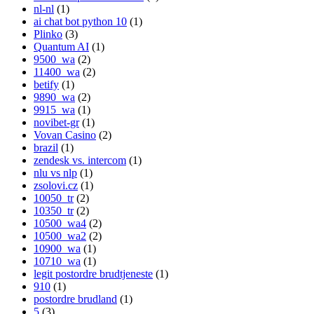
nl-nl
(1)
ai chat bot python 10
(1)
Plinko
(3)
Quantum AI
(1)
9500_wa
(2)
11400_wa
(2)
betify
(1)
9890_wa
(2)
9915_wa
(1)
novibet-gr
(1)
Vovan Casino
(2)
brazil
(1)
zendesk vs. intercom
(1)
nlu vs nlp
(1)
zsolovi.cz
(1)
10050_tr
(2)
10350_tr
(2)
10500_wa4
(2)
10500_wa2
(2)
10900_wa
(1)
10710_wa
(1)
legit postordre brudtjeneste
(1)
910
(1)
postordre brudland
(1)
5
(3)