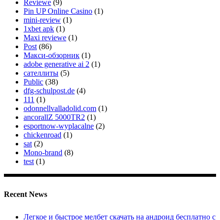
Reviewe
(9)
Pin UP Online Casino
(1)
mini-review
(1)
1xbet apk
(1)
Maxi reviewe
(1)
Post
(86)
Макси-обзорник
(1)
adobe generative ai 2
(1)
сателлиты
(5)
Public
(38)
dfg-schulpost.de
(4)
111
(1)
odonnellvalladolid.com
(1)
ancorallZ 5000TR2
(1)
esportnow-wyplacalne
(2)
chickenroad
(1)
sat
(2)
Mono-brand
(8)
test
(1)
Recent News
Легкое и быстрое мелбет скачать на андроид бесплатно с