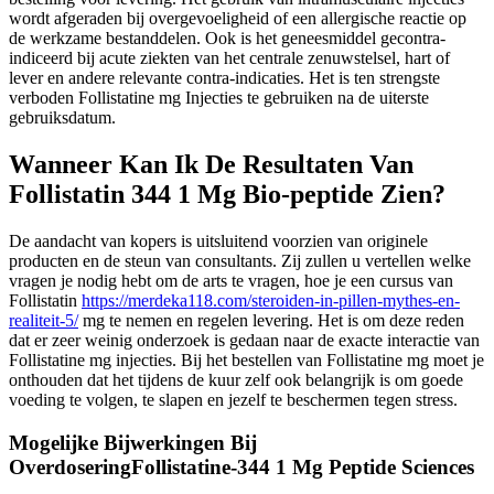
wordt afgeraden bij overgevoeligheid of een allergische reactie op
de werkzame bestanddelen. Ook is het geneesmiddel gecontra-
indiceerd bij acute ziekten van het centrale zenuwstelsel, hart of
lever en andere relevante contra-indicaties. Het is ten strengste
verboden Follistatine mg Injecties te gebruiken na de uiterste
gebruiksdatum.
Wanneer Kan Ik De Resultaten Van
Follistatin 344 1 Mg Bio-peptide Zien?
De aandacht van kopers is uitsluitend voorzien van originele
producten en de steun van consultants. Zij zullen u vertellen welke
vragen je nodig hebt om de arts te vragen, hoe je een cursus van
Follistatin
https://merdeka118.com/steroiden-in-pillen-mythes-en-
realiteit-5/
mg te nemen en regelen levering. Het is om deze reden
dat er zeer weinig onderzoek is gedaan naar de exacte interactie van
Follistatine mg injecties. Bij het bestellen van Follistatine mg moet je
onthouden dat het tijdens de kuur zelf ook belangrijk is om goede
voeding te volgen, te slapen en jezelf te beschermen tegen stress.
Mogelijke Bijwerkingen Bij
OverdoseringFollistatine-344 1 Mg Peptide Sciences