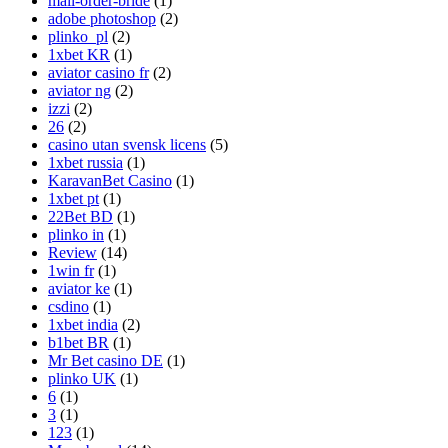
mail-order-bride
(1)
adobe photoshop
(2)
plinko_pl
(2)
1xbet KR
(1)
aviator casino fr
(2)
aviator ng
(2)
izzi
(2)
26
(2)
casino utan svensk licens
(5)
1xbet russia
(1)
KaravanBet Casino
(1)
1xbet pt
(1)
22Bet BD
(1)
plinko in
(1)
Review
(14)
1win fr
(1)
aviator ke
(1)
csdino
(1)
1xbet india
(2)
b1bet BR
(1)
Mr Bet casino DE
(1)
plinko UK
(1)
6
(1)
3
(1)
123
(1)