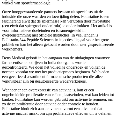
winkel van sportfarmacologie.
Onze hooggewaardeerde partners bestaan uit specialists uit de
industrie die onze waarden en toewijding delen. Follistatine is een
fascinerend eiwit dat de spiermassa kan vergroten door myostatine
(een eiwit dat spiergroei onderdrukt) te onderdrukken. Het artikel is
voor informatieve doeleinden en is samengesteld in
overeenstemming met officiële instructies. In veel landen is
Follistatin-344 Peptide Sciences in injecties illegaal voor het grote
publiek en kan het alleen gekocht worden door zeer gespecialiseerde
werknemers.
Deus Medical gelooft in het aangaan van de uitdagingen waarmee
farmaceutische bedrijven in India doorgaans worden
geconfronteerd. We doen het volledige onderzoek en volgen de
normen voordat we met het productieproces beginnen. We bieden
een gevarieerd assortiment farmaceutische producten die alleen
verkrijgbaar zijn bij geautoriseerde wederverkopers.
Wanneer er een overexpressie van activine is, kan er een
ongebreidelde proliferatie van cellen plaatsvinden, wat kan leiden tot
kanker. Follistatine kan worden gebruikt om activine te remmen, om
zo de celproliferatie door activine onder controle te houden.
Follistatine bindt zich aan activine en vormt een advanced dat
activine inactief maakt om zijn proliferatieve effecten uit te oefenen.