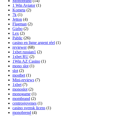
Monobrand
(14)
1 Win Aviator
(1)
Kometa
(2)
7k
(1)
Jetton
(4)
Flagman
(2)
Gizbo
(2)
Lex
(2)
Pablic
(26)
casino en ligne argent réel
(1)
reviewer
(68)
1xbet russian1
(2)
1xbet RU
(2)
1Win AZ Casino
(1)
mono slot
(1)
slot
(2)
mostbet
(1)
Mini-reviews
(7)
1xbet
(7)
monoslot
(2)
monogame
(1)
mombrand
(2)
centrosjovenes
(1)
casino svensk licens
(1)
monobrend
(4)