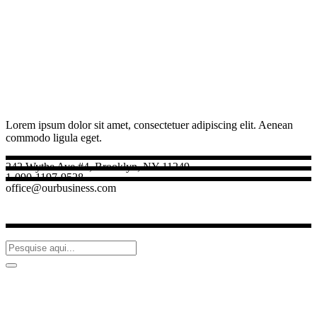
Lorem ipsum dolor sit amet, consectetuer adipiscing elit. Aenean
commodo ligula eget.
242 Wythe Ave #4, Brooklyn, NY 11249
1-090-1197-9528
office@ourbusiness.com