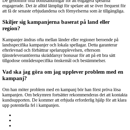
De genomför ofta bonusändringar för att engagera spelarna
engagerade. Det är alltid lämpligt för spelare att se över frequent för
att få de senaste erbjudandena och förnyelserna som är tillgängliga.
Skiljer sig kampanjerna baserat på land eller
region?
Kampanjer ändras ofta mellan länder eller regioner beroende på
landsspecifika kampanjer och lokala spellagar. Detta garanterar
efterlevnad och förbättrar spelarupplevelsen, eftersom
tjänsteleverantörerna skräddarsyr bonusar för att på ett bra sätt
tillgodose områdesspecifika önskemål och bestämmelser.
Vad ska jag göra om jag upplever problem med en
kampanj?
Om han möter problem med en kampanj bör han först pröva lösa
kampanjen. Om bekymren fortsätter rekommenderas det att kontakta
kundsupporten. De kommer att erbjuda erforderlig hjälp för att klara
upp potentiella fel i kampanjen.