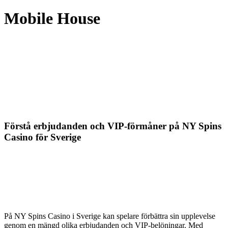
Mobile House
Förstå erbjudanden och VIP-förmåner på NY Spins
Casino för Sverige
På NY Spins Casino i Sverige kan spelare förbättra sin upplevelse
genom en mängd olika erbjudanden och VIP-belöningar. Med