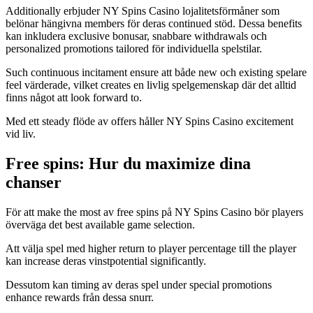
Additionally erbjuder NY Spins Casino lojalitetsförmåner som
belönar hängivna members för deras continued stöd. Dessa benefits
kan inkludera exclusive bonusar, snabbare withdrawals och
personalized promotions tailored för individuella spelstilar.
Such continuous incitament ensure att både new och existing spelare
feel värderade, vilket creates en livlig spelgemenskap där det alltid
finns något att look forward to.
Med ett steady flöde av offers håller NY Spins Casino excitement
vid liv.
Free spins: Hur du maximize dina
chanser
För att make the most av free spins på NY Spins Casino bör players
överväga det best available game selection.
Att välja spel med higher return to player percentage till the player
kan increase deras vinstpotential significantly.
Dessutom kan timing av deras spel under special promotions
enhance rewards från dessa snurr.