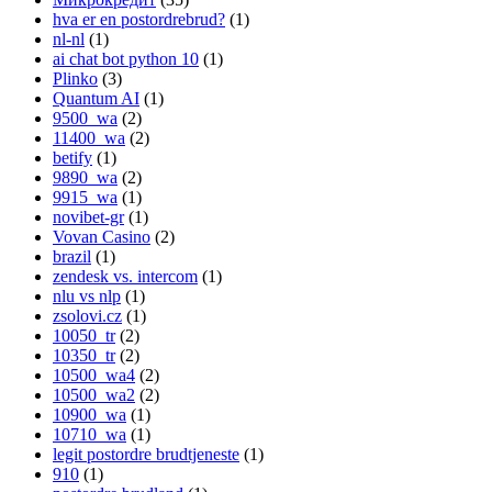
hva er en postordrebrud?
(1)
nl-nl
(1)
ai chat bot python 10
(1)
Plinko
(3)
Quantum AI
(1)
9500_wa
(2)
11400_wa
(2)
betify
(1)
9890_wa
(2)
9915_wa
(1)
novibet-gr
(1)
Vovan Casino
(2)
brazil
(1)
zendesk vs. intercom
(1)
nlu vs nlp
(1)
zsolovi.cz
(1)
10050_tr
(2)
10350_tr
(2)
10500_wa4
(2)
10500_wa2
(2)
10900_wa
(1)
10710_wa
(1)
legit postordre brudtjeneste
(1)
910
(1)