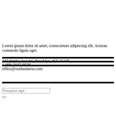
Lorem ipsum dolor sit amet, consectetuer adipiscing elit. Aenean
commodo ligula eget.
242 Wythe Ave #4, Brooklyn, NY 11249
1-090-1197-9528
office@ourbusiness.com