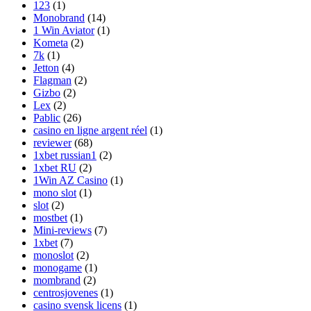
123
(1)
Monobrand
(14)
1 Win Aviator
(1)
Kometa
(2)
7k
(1)
Jetton
(4)
Flagman
(2)
Gizbo
(2)
Lex
(2)
Pablic
(26)
casino en ligne argent réel
(1)
reviewer
(68)
1xbet russian1
(2)
1xbet RU
(2)
1Win AZ Casino
(1)
mono slot
(1)
slot
(2)
mostbet
(1)
Mini-reviews
(7)
1xbet
(7)
monoslot
(2)
monogame
(1)
mombrand
(2)
centrosjovenes
(1)
casino svensk licens
(1)