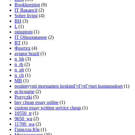
Bookkeeping
(9)
IT Вакансії
(2)
Sober living
(4)
BH
(3)
L
(1)
pinuptoni
(1)
IT Образование
(2)
BT
(1)
Финтех
(4)
aviator brazil
(1)
n_bh
(3)
n_rb
(2)
n_pb
(1)
n_ch
(1)
MB
(1)
postimyynti morsiamen keskimГ¤Г¤rГ¤iset kustannukset
(1)
ar-bcgame
(2)
Pozyczki
(5)
buy cheap essay online
(1)
custom essay writing service cheap
(1)
10550_tr
(1)
9650_wa
(2)
11700_wa
(2)
Горилла Юа
(1)
Микрокредит
(35)