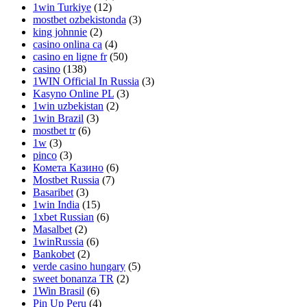
1win Turkiye
(12)
mostbet ozbekistonda
(3)
king johnnie
(2)
casino onlina ca
(4)
casino en ligne fr
(50)
casino
(138)
1WIN Official In Russia
(3)
Kasyno Online PL
(3)
1win uzbekistan
(2)
1win Brazil
(3)
mostbet tr
(6)
1w
(3)
pinco
(3)
Комета Казино
(6)
Mostbet Russia
(7)
Basaribet
(3)
1win India
(15)
1xbet Russian
(6)
Masalbet
(2)
1winRussia
(6)
Bankobet
(2)
verde casino hungary
(5)
sweet bonanza TR
(2)
1Win Brasil
(6)
Pin Up Peru
(4)