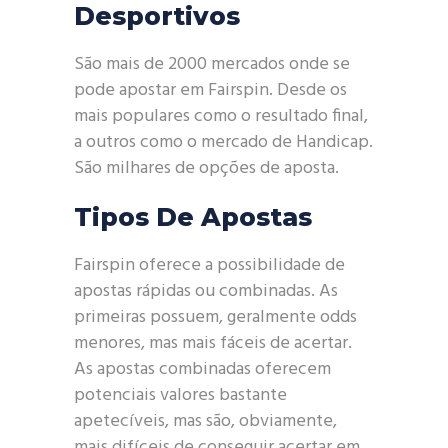
Desportivos
São mais de 2000 mercados onde se
pode apostar em Fairspin. Desde os
mais populares como o resultado final,
a outros como o mercado de Handicap.
São milhares de opções de aposta.
Tipos De Apostas
Fairspin oferece a possibilidade de
apostas rápidas ou combinadas. As
primeiras possuem, geralmente odds
menores, mas mais fáceis de acertar.
As apostas combinadas oferecem
potenciais valores bastante
apetecíveis, mas são, obviamente,
mais difíceis de conseguir acertar em