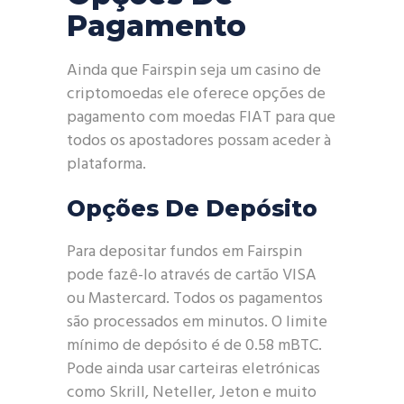
Pagamento
Ainda que Fairspin seja um casino de
criptomoedas ele oferece opções de
pagamento com moedas FIAT para que
todos os apostadores possam aceder à
plataforma.
Opções De Depósito
Para depositar fundos em Fairspin
pode fazê-lo através de cartão VISA
ou Mastercard. Todos os pagamentos
são processados em minutos. O limite
mínimo de depósito é de 0.58 mBTC.
Pode ainda usar carteiras eletrónicas
como Skrill, Neteller, Jeton e muito