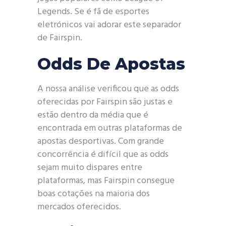
Legends. Se é fã de esportes
eletrónicos vai adorar este separador
de Fairspin.
Odds De Apostas
A nossa análise verificou que as odds
oferecidas por Fairspin são justas e
estão dentro da média que é
encontrada em outras plataformas de
apostas desportivas. Com grande
concorrência é difícil que as odds
sejam muito dispares entre
plataformas, mas Fairspin consegue
boas cotações na maioria dos
mercados oferecidos.