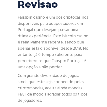
Revisao
Fairspin casino é um dos criptocasinos
disponíveis para os apostadores em
Portugal que desejam passar uma
ótima experiência. Este bitcoin casino
é relativamente recente, sendo que
apenas está disponível desde 2018. No
entanto, já é tempo suficiente para
percebermos que Fairspin Portugal é
uma opção a não perder.
Com grande diversidade de jogos,
ainda que este seja conhecido pelas
criptomoedas, aceita ainda moedas
FIAT de modo a agradar todos os tipos
de jogadores.