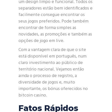
um design limpo e funcional. Todos os
separadores estão bem identificados e
facilmente consegue encontrar os
seus jogos preferidos. Pode também
encontrar de forma simples as
novidades, as promoções e também as
opções de jogo em live.
Com a vantagem clara de que o site
está disponível em português, num
claro investimento ao público de
território nacional. Vejamos então
ainda o processo de registro, a
diversidade de jogos e, muito
importante, os bónus oferecidos no
bitcoin casino.
Fatos Rápidos