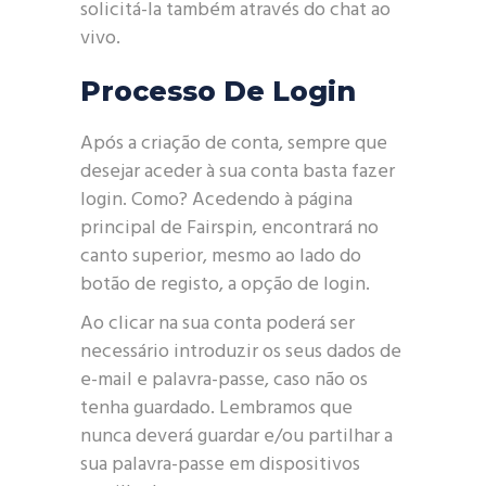
solicitá-la também através do chat ao
vivo.
Processo De Login
Após a criação de conta, sempre que
desejar aceder à sua conta basta fazer
login. Como? Acedendo à página
principal de Fairspin, encontrará no
canto superior, mesmo ao lado do
botão de registo, a opção de login.
Ao clicar na sua conta poderá ser
necessário introduzir os seus dados de
e-mail e palavra-passe, caso não os
tenha guardado. Lembramos que
nunca deverá guardar e/ou partilhar a
sua palavra-passe em dispositivos