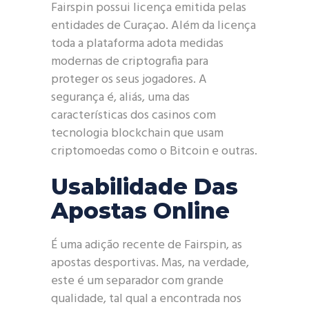
Fairspin possui licença emitida pelas
entidades de Curaçao. Além da licença
toda a plataforma adota medidas
modernas de criptografia para
proteger os seus jogadores. A
segurança é, aliás, uma das
características dos casinos com
tecnologia blockchain que usam
criptomoedas como o Bitcoin e outras.
Usabilidade Das
Apostas Online
É uma adição recente de Fairspin, as
apostas desportivas. Mas, na verdade,
este é um separador com grande
qualidade, tal qual a encontrada nos