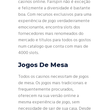
casinos online. Fairspin não é exceção
e felizmente a diversidade é bastante
boa. Com recursos exclusivos para uma
experiência de jogo verdadeiramente
emocionante, encontra slots dos
fornecedores mais renomeados do
mercado e títulos para todos os gostos
num catalogo que conta com mais de
4000 slots.
Jogos De Mesa
Todos os casinos necessitam de jogos
de mesa. Os jogos mais tradicionais e
frequentemente procurados,
oferecem na sua versão online a
mesma experiência de jogo, sem
necessidade de sair de sua casa. Desde