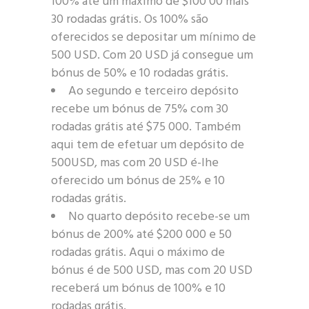
100% até um máximo de $100 00 mais
30 rodadas grátis. Os 100% são
oferecidos se depositar um mínimo de
500 USD. Com 20 USD já consegue um
bónus de 50% e 10 rodadas grátis.
Ao segundo e terceiro depósito
recebe um bónus de 75% com 30
rodadas grátis até $75 000. Também
aqui tem de efetuar um depósito de
500USD, mas com 20 USD é-lhe
oferecido um bónus de 25% e 10
rodadas grátis.
No quarto depósito recebe-se um
bónus de 200% até $200 000 e 50
rodadas grátis. Aqui o máximo de
bónus é de 500 USD, mas com 20 USD
receberá um bónus de 100% e 10
rodadas grátis.