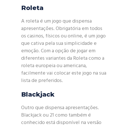
Roleta
A roleta é um jogo que dispensa
apresentações. Obrigatória em todos
os casinos, físicos ou online, é um jogo
que cativa pela sua simplicidade e
emoção. Com a opção de jogar em
diferentes variantes da Roleta como a
roleta europeia ou americana,
facilmente vai colocar este jogo na sua
lista de preferidos.
Blackjack
Outro que dispensa apresentações.
Blackjack ou 21 como também é
conhecido está disponível na versão