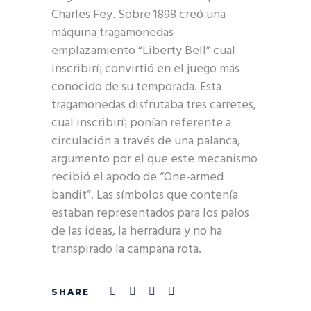
Charles Fey. Sobre 1898 creó una
máquina tragamonedas
emplazamiento “Liberty Bell” cual
inscribirí¡ convirtió en el juego más
conocido de su temporada. Esta
tragamonedas disfrutaba tres carretes,
cual inscribirí¡ ponían referente a
circulación a través de una palanca,
argumento por el que este mecanismo
recibió el apodo de “One-armed
bandit”. Las símbolos que contenía
estaban representados para los palos
de las ideas, la herradura y no ha
transpirado la campana rota.