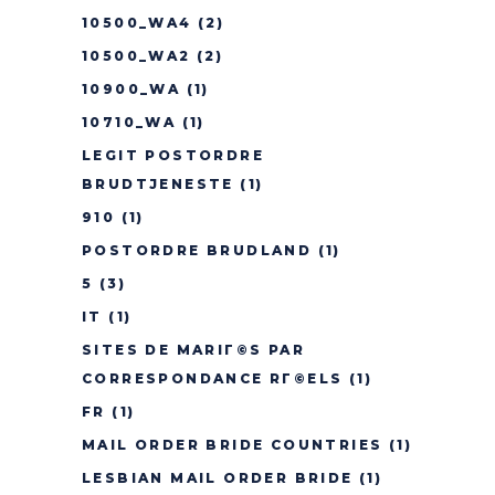
10500_WA4
(2)
10500_WA2
(2)
10900_WA
(1)
10710_WA
(1)
LEGIT POSTORDRE
BRUDTJENESTE
(1)
910
(1)
POSTORDRE BRUDLAND
(1)
5
(3)
IT
(1)
SITES DE MARIГ©S PAR
CORRESPONDANCE RГ©ELS
(1)
FR
(1)
MAIL ORDER BRIDE COUNTRIES
(1)
LESBIAN MAIL ORDER BRIDE
(1)