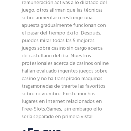
remuneración activas a lo dilatado del
juego, otros afirman que las técnicas
sobre aumentar o restringir una
apuesta gradualmente funcionan con
el pasar del tiempo éxito. Después,
puedes mirar todas las 5 mejores
juegos sobre casino sin cargo acerca
de castellano del dia. Nuestros
profesionales acerca de casinos online
hallan evaluado ingentes juegos sobre
casino y no ha transpirado máquinas
tragamonedas de traerte las favoritos
sobre noviembre. Existe muchos
lugares en internet relacionados en
Free-Slots.Games, ¡sin embargo ello
serí­a separado en primera vista!