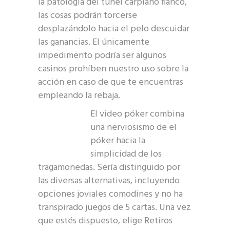
la patologí­a del túnel carpiano flanco,
las cosas podrán torcerse
desplazándolo hacia el pelo descuidar
las ganancias. El únicamente
impedimento podrí­a ser algunos
casinos prohíben nuestro uso sobre la
acción en caso de que te encuentras
empleando la rebaja.
El video póker combina
una nerviosismo de el
póker hacia la
simplicidad de los
tragamonedas. Serí­a distinguido por
las diversas alternativas, incluyendo
opciones joviales comodines y no ha
transpirado juegos de 5 cartas. Una vez
que estés dispuesto, elige Retiros