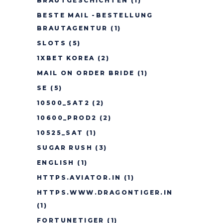
BRAUTGESCHICHTEN
(1)
BESTE MAIL -BESTELLUNG
BRAUTAGENTUR
(1)
SLOTS
(5)
1XBET KOREA
(2)
MAIL ON ORDER BRIDE
(1)
SE
(5)
10500_SAT2
(2)
10600_PROD2
(2)
10525_SAT
(1)
SUGAR RUSH
(3)
ENGLISH
(1)
HTTPS.AVIATOR.IN
(1)
HTTPS.WWW.DRAGONTIGER.IN
(1)
FORTUNETIGER
(1)