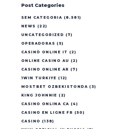
Post Categories
SEM CATEGORIA
(8.581)
NEWS
(22)
UNCATEGORIZED
(7)
OPERADORAS
(5)
CASINÒ ONLINE IT
(2)
ONLINE CASINO AU
(2)
CASINO ONLINE AR
(7)
1WIN TURKIYE
(12)
MOSTBET OZBEKISTONDA
(3)
KING JOHNNIE
(2)
CASINO ONLINA CA
(4)
CASINO EN LIGNE FR
(50)
CASINO
(138)