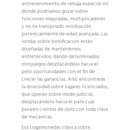
entretenimiento de rebaja especial en
donde podrí­amos gozar sobre
funciones mejoradas, multiplicadores
y no ha transpirado retribución
potencialmente de edad avanzada. Las
rondas sobre bonificación están
diseñadas de mantenernos
entretenidos, dando determinados
minijuegos desplazándolo hacia el
pelo oportunidades con el fin de
crecer las ganancias. Allá, encontrarás
la diversidad sobre lugares licenciados,
que operan sobre modo judicial,
desplazándolo hacia el pelo cual
poseen cientos de slots con toda clase
de mecánicas.
Esa tragamonedas clásica sobre