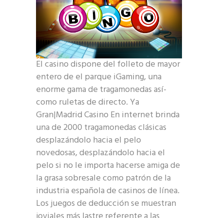
El casino dispone del folleto de mayor
entero de el parque iGaming, una
enorme gama de tragamonedas así­
como ruletas de directo. Ya
Gran|Madrid Casino En internet brinda
una de 2000 tragamonedas clásicas
desplazándolo hacia el pelo
novedosas, desplazándolo hacia el
pelo si no le importa hacerse amiga de
la grasa sobresale como patrón de la
industria española de casinos de línea.
Los juegos de deducción se muestran
joviales más lastre referente a las