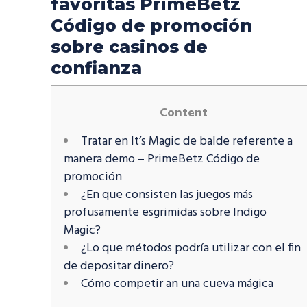
favoritas PrimeBetz
Código de promoción
sobre casinos de
confianza
Content
Tratar en It’s Magic de balde referente a
manera demo – PrimeBetz Código de
promoción
¿En que consisten las juegos más
profusamente esgrimidas sobre Indigo
Magic?
¿Lo que métodos podría utilizar con el fin
de depositar dinero?
Cómo competir an una cueva mágica