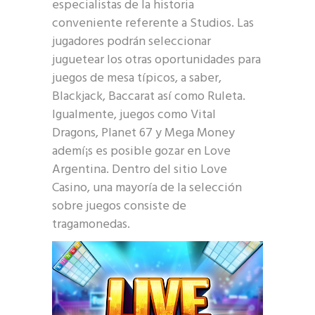
especialistas de la historia
conveniente referente a Studios. Las
jugadores podrán seleccionar
juguetear los otras oportunidades para
juegos de mesa típicos, a saber,
Blackjack, Baccarat así­ como Ruleta.
Igualmente, juegos como Vital
Dragons, Planet 67 y Mega Money
ademí¡s es posible gozar en Love
Argentina. Dentro del sitio Love
Casino, una mayoría de la selección
sobre juegos consiste de
tragamonedas.