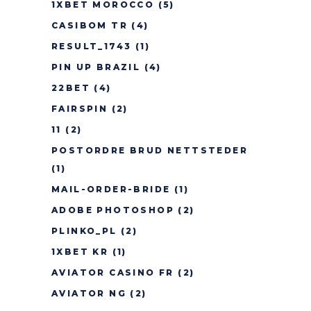
1XBET MOROCCO
(5)
CASIBOM TR
(4)
RESULT_1743
(1)
PIN UP BRAZIL
(4)
22BET
(4)
FAIRSPIN
(2)
11
(2)
POSTORDRE BRUD NETTSTEDER
(1)
MAIL-ORDER-BRIDE
(1)
ADOBE PHOTOSHOP
(2)
PLINKO_PL
(2)
1XBET KR
(1)
AVIATOR CASINO FR
(2)
AVIATOR NG
(2)