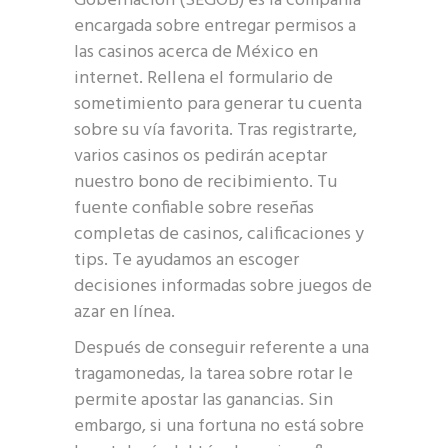
Gobernación (SEGOB) es la compañía
encargada sobre entregar permisos a
las casinos acerca de México en
internet. Rellena el formulario de
sometimiento para generar tu cuenta
sobre su ví­a favorita. Tras registrarte,
varios casinos os pedirán aceptar
nuestro bono de recibimiento. Tu
fuente confiable sobre reseñas
completas de casinos, calificaciones y
tips. Te ayudamos an escoger
decisiones informadas sobre juegos de
azar en línea.
Después de conseguir referente a una
tragamonedas, la tarea sobre rotar le
permite apostar las ganancias. Sin
embargo, si una fortuna no está sobre