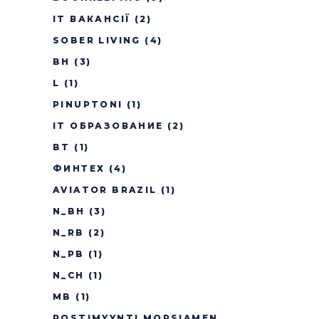
IT ВАКАНСІЇ
(2)
SOBER LIVING
(4)
BH
(3)
L
(1)
PINUPTONI
(1)
IT ОБРАЗОВАНИЕ
(2)
BT
(1)
ФИНТЕХ
(4)
AVIATOR BRAZIL
(1)
N_BH
(3)
N_RB
(2)
N_PB
(1)
N_CH
(1)
MB
(1)
POSTIMYYNTI MORSIAMEN