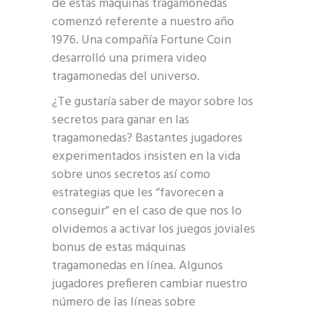
de estas máquinas tragamonedas
comenzó referente a nuestro año
1976. Una compañía Fortune Coin
desarrolló una primera video
tragamonedas del universo.
¿Te gustaría saber de mayor sobre los
secretos para ganar en las
tragamonedas? Bastantes jugadores
experimentados insisten en la vida
sobre unos secretos así­ como
estrategias que les “favorecen a
conseguir” en el caso de que nos lo
olvidemos a activar los juegos joviales
bonus de estas máquinas
tragamonedas en línea. Algunos
jugadores prefieren cambiar nuestro
número de las líneas sobre