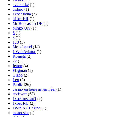
aviator ke
(1)
csdino
(1)
1xbet india
(2)
b1bet BR
(1)
Mr Bet casino DE
(1)
plinko UK
(1)
6
(1)
3
(1)
123
(1)
Monobrand
(14)
1 Win Aviator
(1)
Kometa
(2)
7k
(1)
Jetton
(4)
Flagman
(2)
Gizbo
(2)
Lex
(2)
Pablic
(26)
casino en ligne argent réel
(1)
reviewer
(68)
1xbet russian1
(2)
1xbet RU
(2)
1Win AZ Casino
(1)
mono slot
(1)