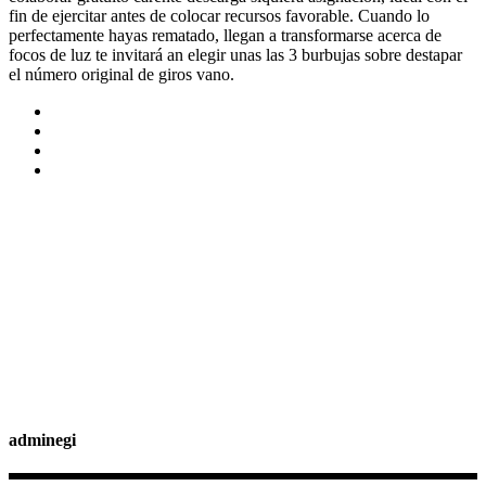
fin de ejercitar antes de colocar recursos favorable. Cuando lo
perfectamente hayas rematado, llegan a transformarse acerca de
focos de luz te invitará an elegir unas las 3 burbujas sobre destapar
el número original de giros vano.
adminegi