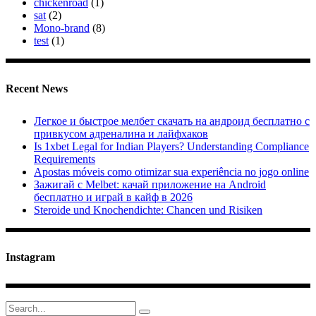
chickenroad
(1)
sat
(2)
Mono-brand
(8)
test
(1)
Recent News
Легкое и быстрое мелбет скачать на андроид бесплатно с
привкусом адреналина и лайфхаков
Is 1xbet Legal for Indian Players? Understanding Compliance
Requirements
Apostas móveis como otimizar sua experiência no jogo online
Зажигай с Melbet: качай приложение на Android
бесплатно и играй в кайф в 2026
Steroide und Knochendichte: Chancen und Risiken
Instagram
Search