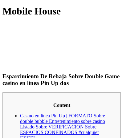
Mobile House
Esparcimiento De Rebaja Sobre Double Game
casino en línea Pin Up dos
Content
Casino en línea Pin Up | FORMATO Sobre
double bubble Entretenimiento sobre casino
Listado Sobre VERIFICACION Sobre
ESPACIOS CONFINADOS #cualquier
EXCEL