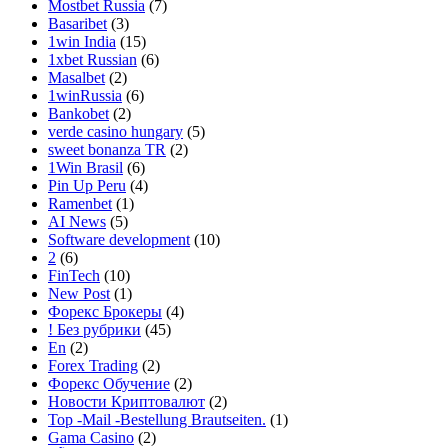
Mostbet Russia
(7)
Basaribet
(3)
1win India
(15)
1xbet Russian
(6)
Masalbet
(2)
1winRussia
(6)
Bankobet
(2)
verde casino hungary
(5)
sweet bonanza TR
(2)
1Win Brasil
(6)
Pin Up Peru
(4)
Ramenbet
(1)
AI News
(5)
Software development
(10)
2
(6)
FinTech
(10)
New Post
(1)
Форекс Брокеры
(4)
! Без рубрики
(45)
En
(2)
Forex Trading
(2)
Форекс Обучение
(2)
Новости Криптовалют
(2)
Top -Mail -Bestellung Brautseiten.
(1)
Gama Casino
(2)