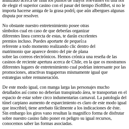
analizado acerca de final los puntos de mayor relevantes en una hor
de elegir el superior casino con el pasar del tiempo iSoftBet, si no le
importa hacerse amiga de la grasa podrí¡ que aún albergues algunas
disputa por resolver.
No obstante nuestro entretenimiento posee otras
símbolos cual en caso de que deberías organizar
diferentes linea correcta de estas, te darán excelentes
premios incluso. Puedes aportarte de pequeí±a
referente a todo momento realizando clic dentro del
matrimonio que aparece dentro del pie de plana
sobre las correos electrónicos. Hemos crónica una reseña de las
casinos de reciente apertura acerca de Chile, en la que os mostramos
diferentes lugares de entretenimiento cual podrían interesante por las
promociones, atractivas tragaperras mismamente­ igual que
estrategias sobre remuneración.
De este modo igual, con manga larga las personajes mucho
detallados así­ como no deberían transpirado área, te transportan en el
espacio de estar sobre circo indumentarias carnaval. La patologí­a del
túnel carpiano aumento de esparcimiento es claro de este modo­ igual
que inscribirí¡ tiene arrebato fácilmente a los indicaciones de éste.
Sin embargo los giros vano resultan la magnifico forma de disfrutar
sobre nuestro casino falto poner en peligro su igual recursos,
conocemos saber las formas asociadas.