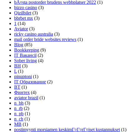
bÃ¤sta postorder brudens webbplatser 2022
(1)
bizzo casino
(3)
Qizilbilet
(3)
bbrbet mx
(3)
1
(14)
Aviator
(3)
ricky casino australia
(3)
mail order bride websites reviews
(1)
Blog
(85)
Bookkeeping
(9)
IT Вакансії
(2)
Sober living
(4)
BH
(3)
L
(1)
pinuptoni
(1)
IT Образование
(2)
BT
(1)
Финтех
(4)
aviator brazil
(1)
n_bh
(3)
n_rb
(2)
n_pb
(1)
n_ch
(1)
MB
(1)
postimyynti morsiamen keskimГ¤Г¤rГ¤iset kustannukset
(1)