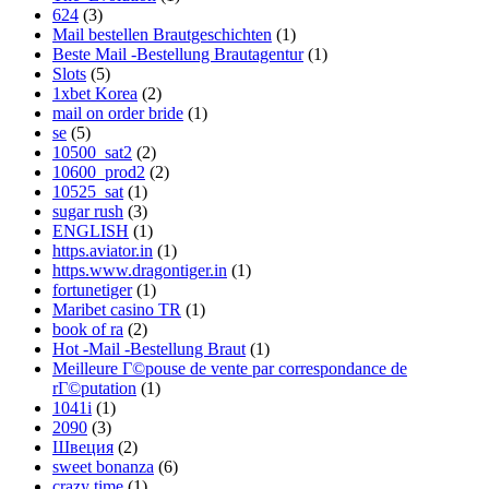
624
(3)
Mail bestellen Brautgeschichten
(1)
Beste Mail -Bestellung Brautagentur
(1)
Slots
(5)
1xbet Korea
(2)
mail on order bride
(1)
se
(5)
10500_sat2
(2)
10600_prod2
(2)
10525_sat
(1)
sugar rush
(3)
ENGLISH
(1)
https.aviator.in
(1)
https.www.dragontiger.in
(1)
fortunetiger
(1)
Maribet casino TR
(1)
book of ra
(2)
Hot -Mail -Bestellung Braut
(1)
Meilleure Г©pouse de vente par correspondance de
rГ©putation
(1)
1041i
(1)
2090
(3)
Швеция
(2)
sweet bonanza
(6)
crazy time
(1)