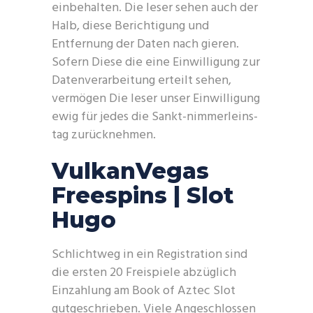
einbehalten.
Die leser sehen auch der
Halb, diese Berichtigung und
Entfernung der Daten nach gieren.
Sofern Diese die eine Einwilligung zur
Datenverarbeitung erteilt sehen,
vermögen Die leser unser Einwilligung
ewig für jedes die Sankt-nimmerleins-
tag zurücknehmen.
VulkanVegas
Freespins | Slot
Hugo
Schlichtweg in ein Registration sind
die ersten 20 Freispiele abzüglich
Einzahlung am Book of Aztec Slot
gutgeschrieben. Viele Angeschlossen