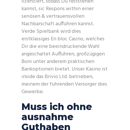
lizenziert, sodass Du feststehen
kannst, sic Respons within einer
seriösen & vertrauensvollen
Nachbarschaft aufführen kannst.
Verde Spielbank wird dies
erstklassiges En bloc Casino, welches
Dir die eine beeindruckende Wahl
angeschaltet Aufführen, großzügigen
Boni unter anderem praktischen
Bankoptionen bietet. Unser Kasino ist
inside das Brivio Ltd. betrieben,
meinem der führenden Versorger dies
Gewerbe.
Muss ich ohne
ausnahme
Guthaben