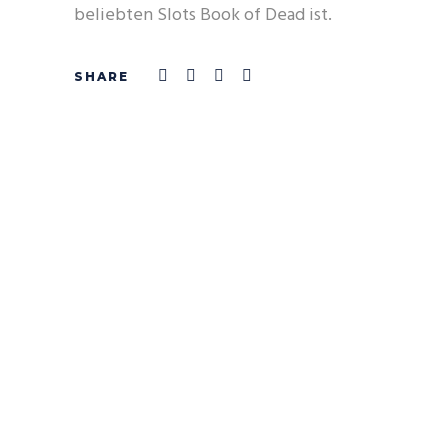
beliebten Slots Book of Dead ist.