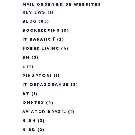
MAIL ORDER BRIDE WEBSITES
REVIEWS
(1)
BLOG
(85)
BOOKKEEPING
(9)
IT ВАКАНСІЇ
(2)
SOBER LIVING
(4)
BH
(3)
L
(1)
PINUPTONI
(1)
IT ОБРАЗОВАНИЕ
(2)
BT
(1)
ФИНТЕХ
(4)
AVIATOR BRAZIL
(1)
N_BH
(3)
N_RB
(2)