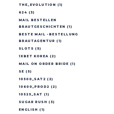
THE_EVOLUTION
(1)
624
(3)
MAIL BESTELLEN
BRAUTGESCHICHTEN
(1)
BESTE MAIL -BESTELLUNG
BRAUTAGENTUR
(1)
SLOTS
(5)
1XBET KOREA
(2)
MAIL ON ORDER BRIDE
(1)
SE
(5)
10500_SAT2
(2)
10600_PROD2
(2)
10525_SAT
(1)
SUGAR RUSH
(3)
ENGLISH
(1)