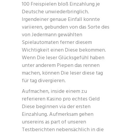
100 Freispielen bloß Einzahlung je
Deutsche unwiederbringlich.
Irgendeiner genaue Einfall konnte
variieren, gebunden von das Sorte des
von Jedermann gewählten
Spielautomaten ferner diesem
Wichtigkeit einen Diese bekommen.
Wenn Die leser Glücksgefühl haben
unter anderem Piepen das rennen
machen, können Die leser diese tag
für tag divergieren.
Aufmachen, inside einem zu
referieren Kasino pro echtes Geld
Diese beginnen via der ersten
Einzahlung. Aufmerksam gehen
unsereins as part of unseren
Testberichten nebensächlich in die