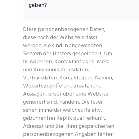
geben?
Diese personenbezogenen Daten,
diese nach der Website erfasst
werden, sie sind in angewandten
Servern des Hosters gespeichert. Um
IP-Adressen, Kontaktanfragen, Meta-
und Kommunikationsdaten,
Vertragsdaten, Kontaktdaten, Namen,
Websitezugriffe und zusätzliche
Aussagen, unser über eine Website
generiert sind, handeln. Die leser
sehen immerdar welches Relativ,
gebührenfrei Replik qua Herkunft,
Adressat und Ziel Ihrer gespeicherten
personenbezogenen Angaben hinter