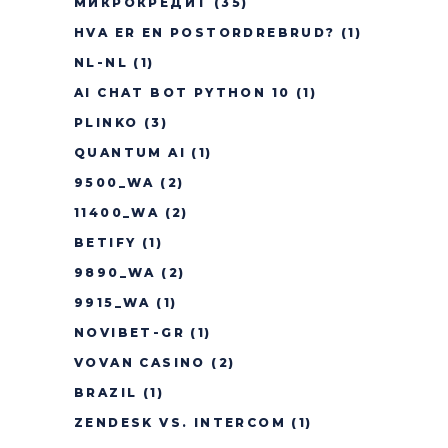
МИКРОКРЕДИТ
(35)
HVA ER EN POSTORDREBRUD?
(1)
NL-NL
(1)
AI CHAT BOT PYTHON 10
(1)
PLINKO
(3)
QUANTUM AI
(1)
9500_WA
(2)
11400_WA
(2)
BETIFY
(1)
9890_WA
(2)
9915_WA
(1)
NOVIBET-GR
(1)
VOVAN CASINO
(2)
BRAZIL
(1)
ZENDESK VS. INTERCOM
(1)