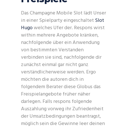
Das Champagne Mobile Slot lädt Unser
in einer Spielparty eingeschaltet
Slot
Hugo
welches Ufer der. Respons wirst
within mehrere Angebote kränken,
nachfolgende über ein Anwendung
von bestimmten Verstanden
verbinden sie sind, nachfolgende dir
zunächst einmal gar nicht ganz
verständlicherweise werden. Ergo
möchten die autoren dich in
folgendem Berater diese Globus das
Freispielangebote früher näher
darlegen. Falls respons folgende
Auszahlung vorweg ihr Zufriedenheit
der Umsatzbedingungen beantragst,
möglich sein die Gewinne leer deinen