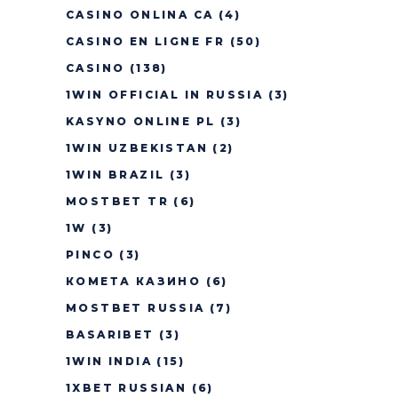
CASINO ONLINA CA
(4)
CASINO EN LIGNE FR
(50)
CASINO
(138)
1WIN OFFICIAL IN RUSSIA
(3)
KASYNO ONLINE PL
(3)
1WIN UZBEKISTAN
(2)
1WIN BRAZIL
(3)
MOSTBET TR
(6)
1W
(3)
PINCO
(3)
КОМЕТА КАЗИНО
(6)
MOSTBET RUSSIA
(7)
BASARIBET
(3)
1WIN INDIA
(15)
1XBET RUSSIAN
(6)