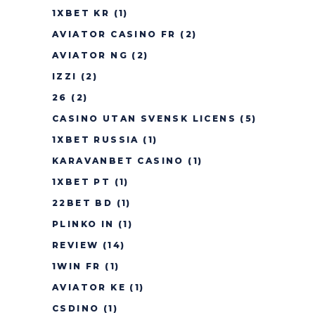
1XBET KR
(1)
AVIATOR CASINO FR
(2)
AVIATOR NG
(2)
IZZI
(2)
26
(2)
CASINO UTAN SVENSK LICENS
(5)
1XBET RUSSIA
(1)
KARAVANBET CASINO
(1)
1XBET PT
(1)
22BET BD
(1)
PLINKO IN
(1)
REVIEW
(14)
1WIN FR
(1)
AVIATOR KE
(1)
CSDINO
(1)