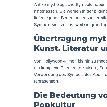
Antike mythologische Symbole haben i
hinterlassen. Sie werden in der bilde
tieferliegende Bedeutungen zu vermit
Symbole sind zeitlos, weil sie grundl
Übertragung myt
Kunst, Literatur 
Von Hollywood-Filmen bis hin zu mode
um komplexe Themen wie Macht, Schicks
Verwendung des Symbols des Apoll- od
repräsentiert.
Die Bedeutung vo
Popkultur