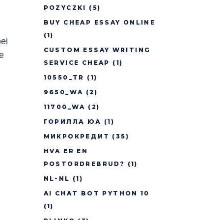
POZYCZKI
(5)
BUY CHEAP ESSAY ONLINE
(1)
ei
CUSTOM ESSAY WRITING
e
SERVICE CHEAP
(1)
10550_TR
(1)
9650_WA
(2)
11700_WA
(2)
ГОРИЛЛА ЮА
(1)
МИКРОКРЕДИТ
(35)
HVA ER EN
POSTORDREBRUD?
(1)
NL-NL
(1)
AI CHAT BOT PYTHON 10
(1)