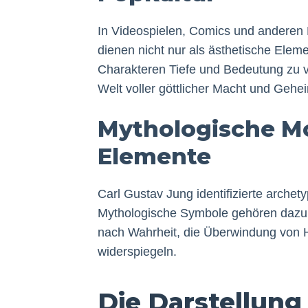
In Videospielen, Comics und anderen 
dienen nicht nur als ästhetische Ele
Charakteren Tiefe und Bedeutung zu ve
Welt voller göttlicher Macht und Gehe
Mythologische Mo
Elemente
Carl Gustav Jung identifizierte archet
Mythologische Symbole gehören dazu,
nach Wahrheit, die Überwindung von 
widerspiegeln.
Die Darstellung