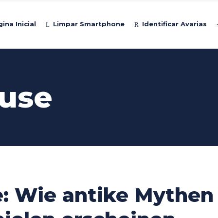
ina Inicial
Limpar Smartphone
Identificar Avarias
use
: Wie antike Mythen