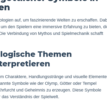
en
hologien auf, um faszinierende Welten zu erschaffen. Dab
, um den Spielern eine immersive Erfahrung zu bieten, di
t. Die Verbindung von Mythos und Spielmechanik schafft
ologische Themen
terpretieren
um Charaktere, Handlungsstränge und visuelle Elemente
kannte Symbole wie der Olymp, Götter oder Tempel
Ehrfurcht und Geheimnis zu erzeugen. Diese Symbole
r das Verständnis der Spielwelt.