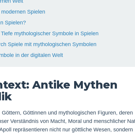
ernen Welt
in modernen Spielen
in Spielen?
e Tiefe mythologischer Symbole in Spielen
urch Spiele mit mythologischen Symbolen
mbole in der digitalen Welt
ntext: Antike Mythen
ik
an Göttern, Göttinnen und mythologischen Figuren, deren
unser Verständnis von Macht, Moral und menschlicher Na
Apoll repräsentieren nicht nur göttliche Wesen, sondern