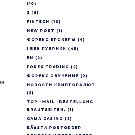
(10)
2
(6)
FINTECH
(10)
NEW POST
(1)
ФОРЕКС БРОКЕРЫ
(4)
! БЕЗ РУБРИКИ
(45)
EN
(2)
FOREX TRADING
(2)
ФОРЕКС ОБУЧЕНИЕ
(2)
ne
НОВОСТИ КРИПТОВАЛЮТ
(2)
TOP -MAIL -BESTELLUNG
BRAUTSEITEN.
(1)
GAMA CASINO
(2)
BÃ¤STA POSTORDER