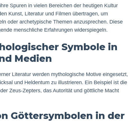
hre Spuren in vielen Bereichen der heutigen Kultur
nden Kunst, Literatur und Filmen übertragen, um
teln oder archetypische Themen anzusprechen. Diese
egende menschliche Erfahrungen widerspiegeln.
hologischer Symbole in
und Medien
rner Literatur werden mythologische Motive eingesetzt,
al und Heldentum zu illustrieren. Ein Beispiel ist die
er Zeus-Zepters, das Autorität und göttliche Macht
n Göttersymbolen in der