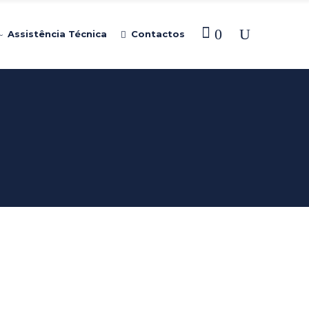
0
Assistência Técnica
Contactos