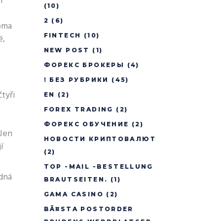
i
(10)
2
(6)
doma
FINTECH
(10)
é,
NEW POST
(1)
ФОРЕКС БРОКЕРЫ
(4)
! БЕЗ РУБРИКИ
(45)
tyři
EN
(2)
FOREX TRADING
(2)
ФОРЕКС ОБУЧЕНИЕ
(2)
 Jen
НОВОСТИ КРИПТОВАЛЮТ
í
(2)
TOP -MAIL -BESTELLUNG
edná
BRAUTSEITEN.
(1)
GAMA CASINO
(2)
BÃ¤STA POSTORDER