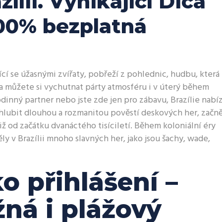
zílii. Vynikající Dica
100% bezplatná
ící se úžasnými zvířaty, pobřeží z pohlednic, hudbu, která
a můžete si vychutnat párty atmosféru i v úterý během
rodinný partner nebo jste zde jen pro zábavu, Brazílie nabíz
hlubit dlouhou a rozmanitou pověstí deskových her, začně
 již od začátku dvanáctého tisíciletí. Během koloniální éry
 v Brazílii mnoho slavných her, jako jsou šachy, wade,
o přihlášení –
ná i plážový