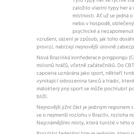
Tyto typy her se rychle st
založilo vlastní typy her a 
místnosti. Ať už se jedná 
nebo v hospodě, oblečený 
psychické a nezapomenutel
vzrušení, sázení je způsob, jak toho dosá
provizí, nabízejí nejnovější úrovně zabez
Nová Brazilská konfederace pingpongu (CB
milionů hráčů, včetně začátečníků. Do CBTM
capoeira uznávána jako sport, někteří tvrdí
vynikající odvozenina tanců a tradic, které
málokterý jiný sport se může pochlubit pop
blíží.
Nejnovější jižní část je jediným regionem 
se o nejmenší rozlohu v Brazílii, rozloha
Nejznámějšími místy, která turisté v této 
Brazilský federální tým je jediným, který 