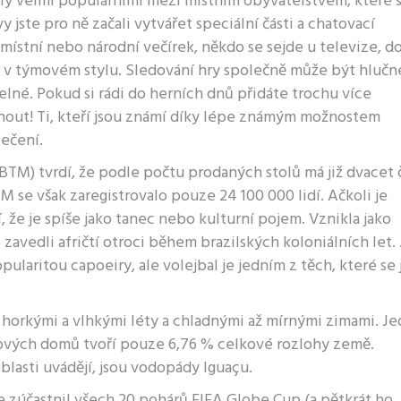
aly velmi populárními mezi místním obyvatelstvem, které s
vy jste pro ně začali vytvářet speciální části a chatovací
o místní nebo národní večírek, někdo se sejde u televize, 
v týmovém stylu. Sledování hry společně může být hlučn
né. Pokud si rádi do herních dnů přidáte trochu více
hnout! Ti, kteří jsou známí díky lépe známým možnostem
pečení.
TM) tvrdí, že podle počtu prodaných stolů má již dvacet č
 se však zaregistrovalo pouze 24 100 000 lidí. Ačkoli je
, že je spíše jako tanec nebo kulturní pojem. Vznikla jako
 zavedli afričtí otroci během brazilských koloniálních let.
ularitou capoeiry, ale volejbal je jedním z těch, které se j
s horkými a vlhkými léty a chladnými až mírnými zimami. J
 nových domů tvoří pouze 6,76 % celkové rozlohy země.
oblasti uvádějí, jsou vodopády Iguaçu.
se zúčastnil všech 20 pohárů FIFA Globe Cup (a pětkrát ho