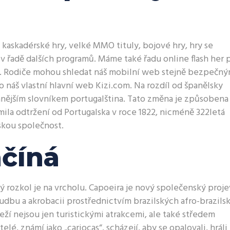
kaskadérské hry, velké MMO tituly, bojové hry, hry se
v řadě dalších programů. Máme také řadu online flash her 
iku. Rodiče mohou shledat náš mobilní web stejně bezpečný
 náš vlastní hlavní web Kizi.com. Na rozdíl od španělsky
vanějším slovníkem portugalština. Tato změna je způsobena
mila odtržení od Portugalska v roce 1822, nicméně 322letá
skou společnost.
ačíná
ký rozkol je na vrcholu. Capoeira je nový společenský proje
hudbu a akrobacii prostřednictvím brazilských afro-brazils
eží nejsou jen turistickými atrakcemi, ale také středem
é, známí jako „cariocas“, scházejí, aby se opalovali, hráli