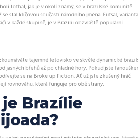
boli fotbal, jak je v okolí známý, se v brazilské komunitě
 se stal klíčovou součástí národního jména. Futsal, variant
či v každé skupině, je v Brazílii obzvláště populární.
rozkoumáváte tajemné letovisko ve skvělé dynamické brazil
, od jasných břehů až po chladné hory. Pokud jste fanoušk
dívejte se na Broke up Fiction. Ať už jste zkušený hráč
ejí rovnováhu, která funguje pro obě strany.
je Brazílie
eijoada?