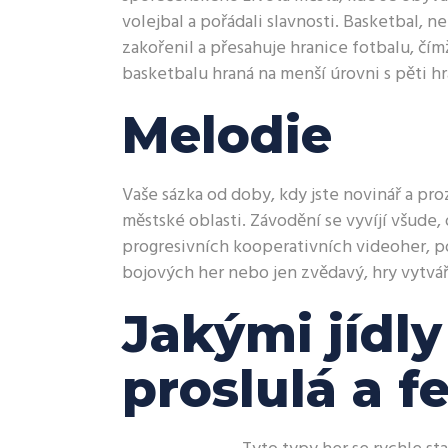
volejbal a pořádali slavnosti. Basketbal, ne
zakořenil a přesahuje hranice fotbalu, čímž
basketbalu hraná na menší úrovni s pěti hrá
Melodie
Vaše sázka od doby, kdy jste novinář a p
městské oblasti. Závodění se vyvíjí všude
progresivních kooperativních videoher, po
bojových her nebo jen zvědavý, hry vytvář
Jakými jídly 
proslulá a f