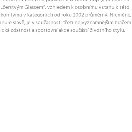
stě „čerstvým Glassem“, vzhledem k osobnímu vztahu k této
ýkon týmu v kategoriích od roku 2002 průměrný. Nicméně,
inulé slávě, je v současnosti třetí nejvýznamnějším hráčem
fyzická zdatnost a sportovní akce součástí životního stylu.