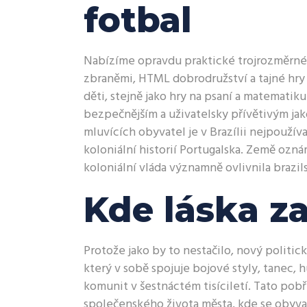
fotbal
Nabízíme opravdu praktické trojrozměrné 
zbraněmi, HTML dobrodružství a tajné hry 
děti, stejně jako hry na psaní a matemat
bezpečnějším a uživatelsky přívětivým jako
mluvících obyvatel je v Brazílii nejpouží
koloniální historií Portugalska. Země ozná
koloniální vláda významně ovlivnila brazil
Kde láska z
Protože jako by to nestačilo, nový politic
který v sobě spojuje bojové styly, tanec, 
komunit v šestnáctém tisíciletí. Tato pobř
společenského života města, kde se obyvatel