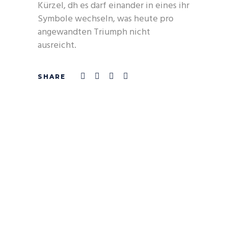
Kürzel, dh es darf einander in eines ihr
Symbole wechseln, was heute pro
angewandten Triumph nicht
ausreicht.