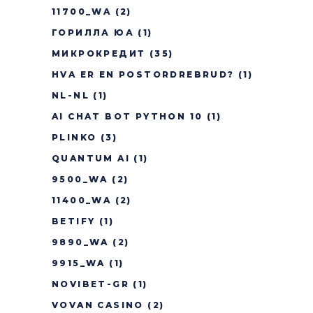
11700_WA
(2)
ГОРИЛЛА ЮА
(1)
МИКРОКРЕДИТ
(35)
HVA ER EN POSTORDREBRUD?
(1)
NL-NL
(1)
AI CHAT BOT PYTHON 10
(1)
PLINKO
(3)
QUANTUM AI
(1)
9500_WA
(2)
11400_WA
(2)
BETIFY
(1)
9890_WA
(2)
9915_WA
(1)
NOVIBET-GR
(1)
VOVAN CASINO
(2)