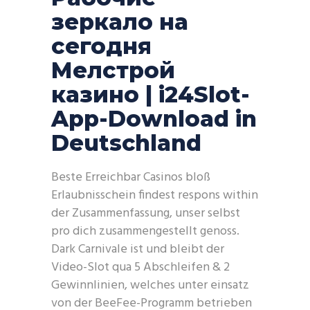
зеркало на
сегодня
Мелстрой
казино | i24Slot-
App-Download in
Deutschland
Beste Erreichbar Casinos bloß
Erlaubnisschein findest respons within
der Zusammenfassung, unser selbst
pro dich zusammengestellt genoss.
Dark Carnivale ist und bleibt der
Video-Slot qua 5 Abschleifen & 2
Gewinnlinien, welches unter einsatz
von der BeeFee-Programm betrieben