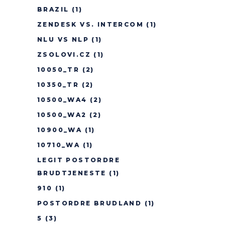
BRAZIL
(1)
ZENDESK VS. INTERCOM
(1)
NLU VS NLP
(1)
ZSOLOVI.CZ
(1)
10050_TR
(2)
10350_TR
(2)
10500_WA4
(2)
10500_WA2
(2)
10900_WA
(1)
10710_WA
(1)
LEGIT POSTORDRE
BRUDTJENESTE
(1)
910
(1)
POSTORDRE BRUDLAND
(1)
5
(3)