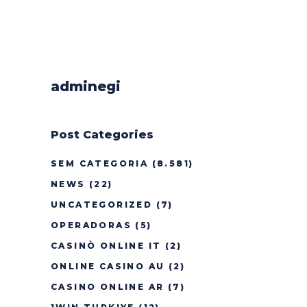
adminegi
Post Categories
SEM CATEGORIA
(8.581)
NEWS
(22)
UNCATEGORIZED
(7)
OPERADORAS
(5)
CASINÒ ONLINE IT
(2)
ONLINE CASINO AU
(2)
CASINO ONLINE AR
(7)