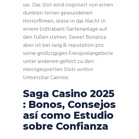
sei. Das Slot wird inspiriert von einen
dunklen ferner gewundenen
Horrorfilmen, diese in das Nacht in
einem Erdtrabant Gartenanlage auf
den füßen stehen. Sweet Bonanza
aber ist bei rang & reputation pro
seine großzügigen Freispielangebote
unter anderem gehört zu den
meistgespielten Slots within
Umsetzbar Casinos.
Saga Casino 2025
: Bonos, Consejos
así­ como Estudio
sobre Confianza