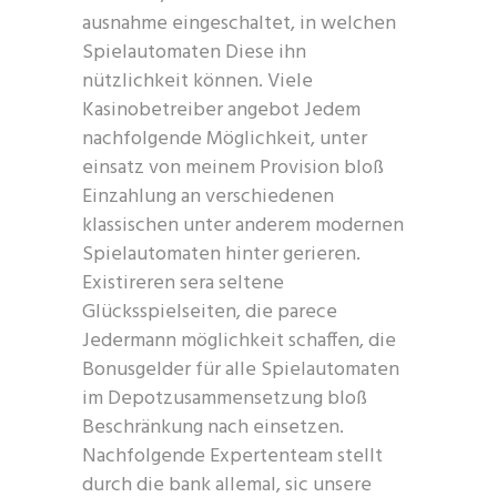
ausnahme eingeschaltet, in welchen
Spielautomaten Diese ihn
nützlichkeit können. Viele
Kasinobetreiber angebot Jedem
nachfolgende Möglichkeit, unter
einsatz von meinem Provision bloß
Einzahlung an verschiedenen
klassischen unter anderem modernen
Spielautomaten hinter gerieren.
Existireren sera seltene
Glücksspielseiten, die parece
Jedermann möglichkeit schaffen, die
Bonusgelder für alle Spielautomaten
im Depotzusammensetzung bloß
Beschränkung nach einsetzen.
Nachfolgende Expertenteam stellt
durch die bank allemal, sic unsere