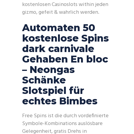
kostenlosen Casinoslots within jeden
gizmo, gefeit & wahrlich werden.
Automaten 50
kostenlose Spins
dark carnivale
Gehaben En bloc
– Neongas
Schänke
Slotspiel für
echtes Bimbes
Free Spins ist die durch vordefinierte
Symbole-Kombinations auslösbare
Gelegenheit, gratis Drehs in