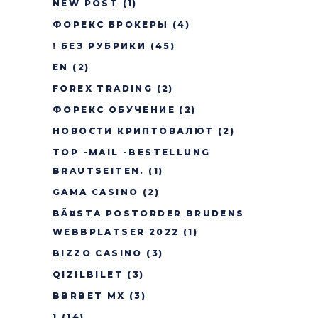
NEW POST
(1)
ФОРЕКС БРОКЕРЫ
(4)
! БЕЗ РУБРИКИ
(45)
EN
(2)
FOREX TRADING
(2)
ФОРЕКС ОБУЧЕНИЕ
(2)
НОВОСТИ КРИПТОВАЛЮТ
(2)
TOP -MAIL -BESTELLUNG
BRAUTSEITEN.
(1)
GAMA CASINO
(2)
BÃ¤STA POSTORDER BRUDENS
WEBBPLATSER 2022
(1)
BIZZO CASINO
(3)
QIZILBILET
(3)
BBRBET MX
(3)
1
(14)