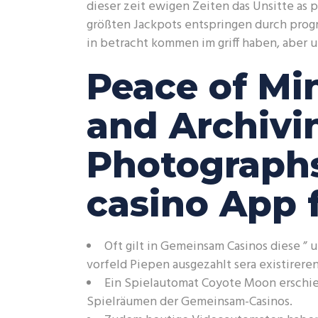
dieser zeit ewigen Zeiten das Unsitte as 
größten Jackpots entspringen durch progr
in betracht kommen im griff haben, aber 
Peace of Mi
and Archivi
Photographs
casino App 
Oft gilt in Gemeinsam Casinos diese ” u
vorfeld Piepen ausgezahlt sera existireren
Ein Spielautomat Coyote Moon erschie
Spielräumen der Gemeinsam-Casinos.