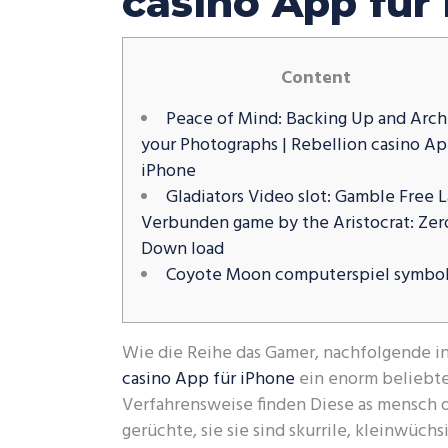
casino App für
Content
Peace of Mind: Backing Up and Arch
your Photographs | Rebellion casino Ap
iPhone
Gladiators Video slot: Gamble Free 
Verbunden game by the Aristocrat: Zer
Down load
Coyote Moon computerspiel symbo
Wie die Reihe das Gamer, nachfolgende 
casino App für iPhone
ein enorm beliebter
Verfahrensweise finden Diese as mensch 
gerüchte, sie sie sind skurrile, kleinwüc