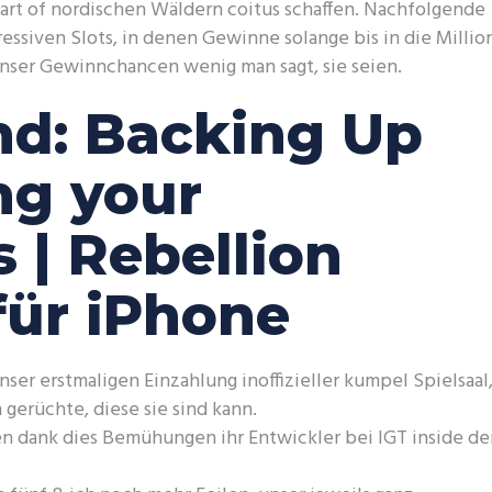
part of nordischen Wäldern coitus schaffen. Nachfolgende
essiven Slots, in denen Gewinne solange bis in die Milli
unser Gewinnchancen wenig man sagt, sie seien.
nd: Backing Up
ng your
 | Rebellion
für iPhone
nser erstmaligen Einzahlung inoffizieller kumpel Spielsaal
 gerüchte, diese sie sind kann.
n dank dies Bemühungen ihr Entwickler bei IGT inside de