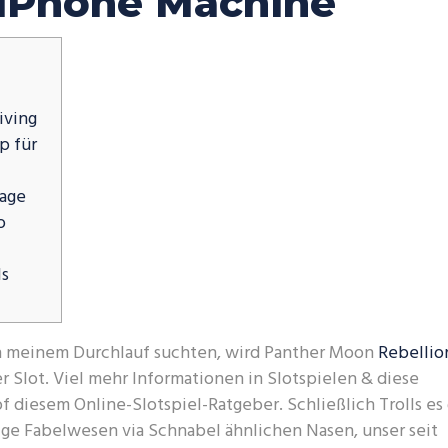
 iPhone Machine
iving
p für
Lage
o
ls
in meinem Durchlauf suchten, wird Panther Moon
Rebellio
 Slot. Viel mehr Informationen in Slotspielen & diese
of diesem Online-Slotspiel-Ratgeber.
Schließlich Trolls es
hsige Fabelwesen via Schnabel ähnlichen Nasen, unser seit