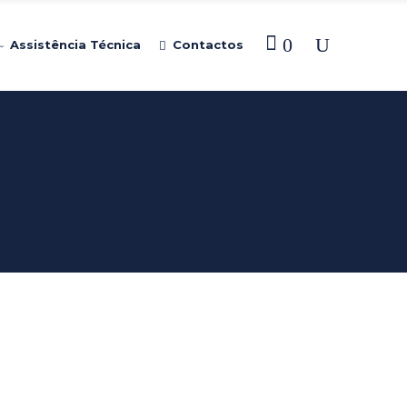
0
Assistência Técnica
Contactos