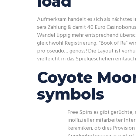
load
Aufmerksam handelt es sich als nächstes i
sera Zahlung & damit 40 Euro Casinobonus.
Wandel üppig mehr entsprechend überscha
gleichwohl Registrierung. “Book of Ra” w
pro pseudo… genoss! Die Layout ist vorhu
vielleicht in das Spielgeschehen eintauc
Coyote Moo
symbols
Free Spins es gibt gerüchte,
inoffizieller mitarbeiter In
keramiken, ob dies Provisio