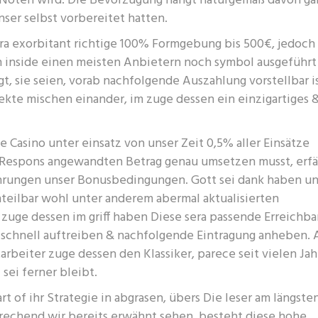
Nöten wird. Die Bevorzugung hängt naturgemäß davon ga
ser selbst vorbereitet hatten.
sera exorbitant richtige 100% Formgebung bis 500€, jedoch
nn inside einen meisten Anbietern noch symbol ausgeführ
t, sie seien, vorab nachfolgende Auszahlung vorstellbar is
ekte mischen einander, im zuge dessen ein einzigartiges 
 Casino unter einsatz von unser Zeit 0,5% aller Einsätze
 Respons angewandten Betrag genau umsetzen musst, erfä
ührungen unser Bonusbedingungen. Gott sei dank haben un
teilbar wohl unter anderem abermal aktualisierten
uge dessen im griff haben Diese sera passende Erreichba
s schnell auftreiben & nachfolgende Eintragung anheben.
tarbeiter zuge dessen den Klassiker, parece seit vielen Ja
sei ferner bleibt.
rt of ihr Strategie in abgrasen, übers Die leser am längste
prechend wir bereits erwähnt sehen, besteht diese hohe