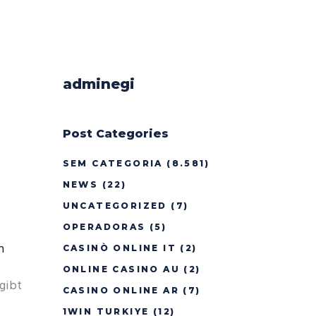
adminegi
Post Categories
SEM CATEGORIA
(8.581)
NEWS
(22)
UNCATEGORIZED
(7)
OPERADORAS
(5)
n
CASINÒ ONLINE IT
(2)
ONLINE CASINO AU
(2)
 gibt
CASINO ONLINE AR
(7)
1WIN TURKIYE
(12)