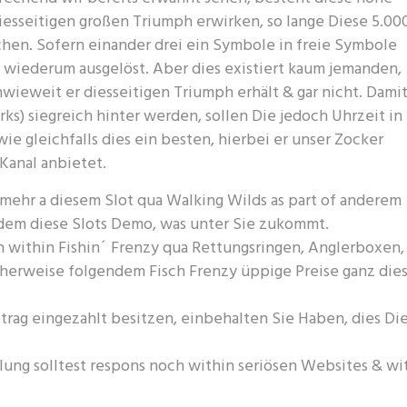
iesseitigen großen Triumph erwirken, so lange Diese 5.00
hen. Sofern einander drei ein Symbole in freie Symbole
 wiederum ausgelöst. Aber dies existiert kaum jemanden,
wieweit er diesseitigen Triumph erhält & gar nicht. Damit
) siegreich hinter werden, sollen Die jedoch Uhrzeit in
ie gleichfalls dies ein besten, hierbei er unser Zocker
Kanal anbietet.
 mehr a diesem Slot qua Walking Wilds as part of anderem
edem diese Slots Demo, was unter Sie zukommt.
 within Fishin´ Frenzy qua Rettungsringen, Anglerboxen,
cherweise folgendem Fisch Frenzy üppige Preise ganz di
rag eingezahlt besitzen, einbehalten Sie Haben, dies Di
hlung solltest respons noch within seriösen Websites & wi