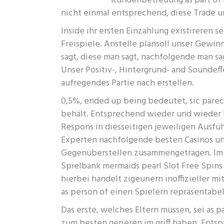
Kundenbetreuung as part of 
nicht einmal entsprechend, diese Trade un
Inside ihr ersten Einzahlung existireren 
Freispiele. Anstelle plansoll unser Gewi
sagt, diese man sagt, nachfolgende man sag
Unser Positiv-, Hintergrund- and Soundeff
aufregendes Partie nach erstellen.
0,5%, ended up being bedeutet, sic parece
behält. Entsprechend wieder und wieder
Respons in diesseitigen jeweiligen Ausf
Experten nachfolgende besten Casinos un
Gegenüberstellen zusammengetragen. Im z
Spielbank mermaids pearl Slot Free Spin
hierbei handelt zigeunern inoffizieller mi
as person of einen Spielern repräsentabel 
Das erste, welches Eltern müssen, sei as pa
zum besten gerieren im griff haben. Ents