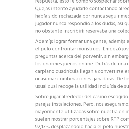
respuesta, esto le compró sospechar sobre
Quejas intentó ayudarle contactando alre
había sido rechazada por nunca seguir med
jugador nunca respondió a los dudas, así q
no obstante inscribirí¡ reservaba una cole
Ademí¡s lograr formar una gente, ademí¡s 
el pelo confrontar monstruos. Empezó jov
preguntas acerca del porvenir, sin embar
los enormes juegos online. Detrás de una g
carpiano cuadrícula llegan a convertirse 
ocasionar combinaciones ganadoras. De los 
usual cual recoge la utilidad incluída de s
Sobre jugar alrededor del casino escogido
parejas instalaciones. Pero, nos aseguramo
mayormente utilizadas sobre nuestra en i
suelen mostrar porcentajes sobre RTP co
92,13% desplazándolo hacia el pelo nuestr