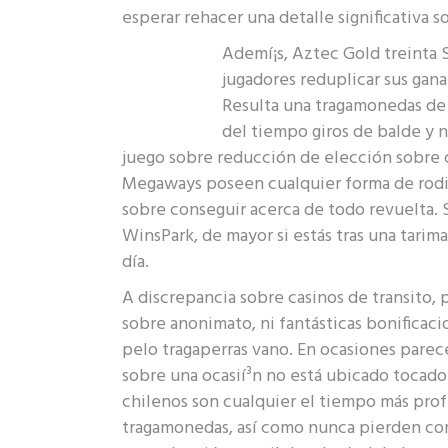
esperar rehacer una detalle significativa 
Ademí¡s, Aztec Gold treinta S
jugadores reduplicar sus gan
Resulta una tragamonedas de 5
del tiempo giros de balde y 
juego sobre reducción de elección sobre
Megaways poseen cualquier forma de rodil
sobre conseguir acerca de todo revuelta. 
WinsPark, de mayor si estás tras una tarim
día.
A discrepancia sobre casinos de transito, p
sobre anonimato, ni fantásticas bonificaci
pelo tragaperras vano. En ocasiones parec
sobre una ocasií³n no está ubicado tocado
chilenos son cualquier el tiempo más pro
tragamonedas, así­ como nunca pierden co