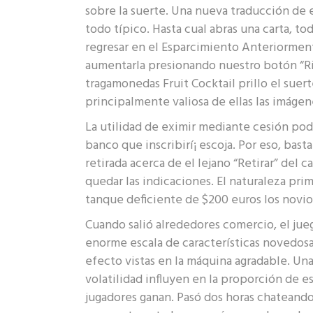
sobre la suerte. Una nueva traducción de 
todo típico. Hasta cual abras una carta, t
regresar en el Esparcimiento Anteriormente
aumentarla presionando nuestro botón “Ries
tragamonedas Fruit Cocktail prillo el suer
principalmente valiosa de ellas las imágene
La utilidad de eximir mediante cesión podrí­
banco que inscribirí¡ escoja. Por eso, bas
retirada acerca de el lejano “Retirar” del 
quedar las indicaciones. El naturaleza pri
tanque deficiente de $200 euros los novios
Cuando salió alrededores comercio, el jue
enorme escala de características novedosa
efecto vistas en la máquina agradable. Un
volatilidad influyen en la proporción de es
jugadores ganan. Pasó dos horas chateando