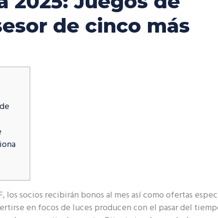
a 2025: Juegos de
sesor de cinco más
 de
e
ciona
los socios recibirán bonos al mes así­ como ofertas especi
ertirse en focos de luces producen con el pasar del tiem