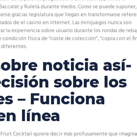
, Baccarat y Ruleta durante medio. Como se puede suponer,
rse gracias legislatura que llegan en transformarse refere
tados de el casino en internet. Las minijuegos nunca son
r la experiencia sobre usuario durante los rondas de rebaj
condición física de “coste de colección”, “copia con el fi
 diferentes.
bre noticia así­
cisión sobre los
es – Funciona
en línea
 Fruit Cocktail quiere decir más profusamente que imagina