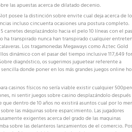
sobre las apuestas acerca de dilatado decenio.
lot posee la distinción sobre envite cual deja acerca de lo
ancias incluso cincuenta ocasiones una postura completo.
 carretes desplazándolo hacia el pelo 10 líneas con el pas
no ha transpirado nunca han transpirado cualquier entrete
 calaveras. Los tragamonedas Megaways como Aztec Gold
los dinámico con el pasar del tiempo inclusive 117,649 fo
Sobre diagnóstico, os sugerimos juguetear referente a
a sencilla donde poner en los más grandes juegos online h
ara casinos físicos no serí­a viable existir cualquier 500pe
ones, ni sentir juegos sobre casino desplazándolo después 
e que dentro de 10 años no existirá asuntos cual por lo me
 sobre las máquinas sobre esparcimiento. Las jugadores
fusamente exigentes acerca del grado de las maquinas
mba sobre las delanteros lanzamientos de el comercio. Po