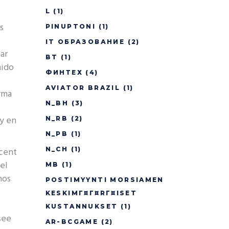
L
(1)
s
PINUPTONI
(1)
IT ОБРАЗОВАНИЕ
(2)
ar
BT
(1)
nido
ФИНТЕХ
(4)
AVIATOR BRAZIL
(1)
rma
N_BH
(3)
oy en
N_RB
(2)
N_PB
(1)
rcent
N_CH
(1)
el
MB
(1)
nos
POSTIMYYNTI MORSIAMEN
KESKIMГ¤Г¤RГ¤ISET
KUSTANNUKSET
(1)
see
AR-BCGAME
(2)