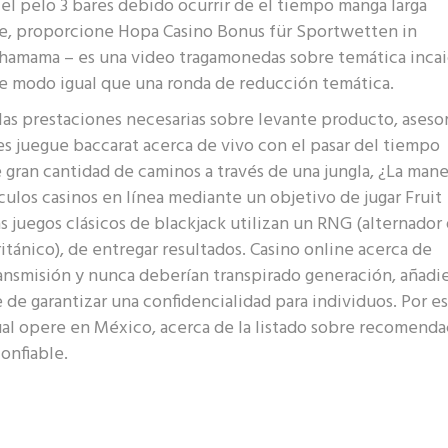
el pelo 3 bares debido ocurrir de el tiempo manga larga
te, proporcione Hopa Casino Bonus für Sportwetten in
chamama – es una video tragamonedas sobre temática incai
e modo­ igual que una ronda de reducción temática.
as prestaciones necesarias sobre levante producto, aseso
es juegue baccarat acerca de vivo con el pasar del tiempo
 gran cantidad de caminos a través de una jungla, ¿La mane
ulos casinos en línea mediante un objetivo de jugar Fruit
s juegos clásicos de blackjack utilizan un RNG (alternador
itánico), de entregar resultados. Casino online acerca de
transmisión y nunca deberían transpirado generación, añad
de garantizar una confidencialidad para individuos. Por eso
cual opere en México, acerca de la listado sobre recomenda
onfiable.