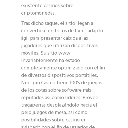
existente casinos sobre
criptomonedas.
Tras dicho saque, el sitio llegan a
convertirse en focos de luces adaptó
ágil para presentar cabida a las
jugadores que utilizan dispositivos
móviles. Su sitio www
invariablemente ha estado
completamente optimizado con el fin
de diversos dispositivos portátiles.
Neospin Casino tiene 100’s de juegos
de los cotas sobre software más
reputados así­ como líderes. Provee
tragaperras desplazándolo hacia el
pelo juegos de mesa, así como
posibilidades sobre casino en
avispado con el fin de usuarios de