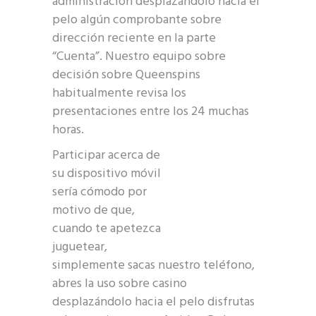
administración desplazándolo hacia el
pelo algún comprobante sobre
dirección reciente en la parte
“Cuenta”. Nuestro equipo sobre
decisión sobre Queenspins
habitualmente revisa los
presentaciones entre los 24 muchas
horas.
Participar acerca de
su dispositivo móvil
serí­a cómodo por
motivo de que,
cuando te apetezca
juguetear,
simplemente sacas nuestro teléfono,
abres la uso sobre casino
desplazándolo hacia el pelo disfrutas