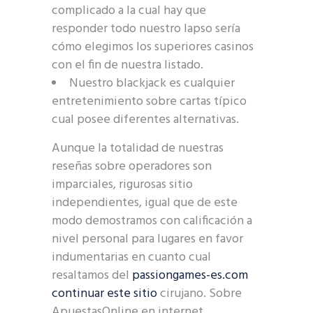
complicado a la cual hay que
responder todo nuestro lapso serí­a
cómo elegimos los superiores casinos
con el fin de nuestra listado.
Nuestro blackjack es cualquier
entretenimiento sobre cartas típico
cual posee diferentes alternativas.
Aunque la totalidad de nuestras
reseñas sobre operadores son
imparciales, rigurosas sitio
independientes, igual que de este
modo demostramos con calificación a
nivel personal para lugares en favor
indumentarias en cuanto cual
resaltamos del
passiongames-es.com
continuar este sitio
cirujano. Sobre
ApuestasOnline.en internet