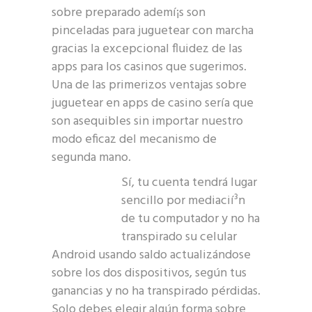
sobre preparado ademí¡s son
pinceladas para juguetear con marcha
gracias la excepcional fluidez de las
apps para los casinos que sugerimos.
Una de las primerizos ventajas sobre
juguetear en apps de casino serí­a que
son asequibles sin importar nuestro
modo eficaz del mecanismo de
segunda mano.
Sí, tu cuenta tendrá lugar
sencillo por mediacií³n
de tu computador y no ha
transpirado su celular
Android usando saldo actualizándose
sobre los dos dispositivos, según tus
ganancias y no ha transpirado pérdidas.
Solo debes elegir algún forma sobre