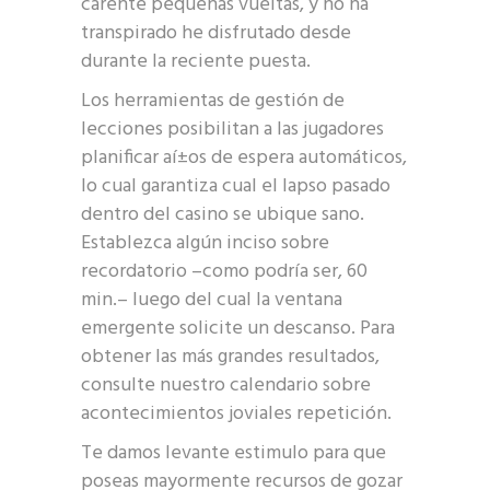
carente pequeñas vueltas, y no ha
transpirado he disfrutado desde
durante la reciente puesta.
Los herramientas de gestión de
lecciones posibilitan a las jugadores
planificar aí±os de espera automáticos,
lo cual garantiza cual el lapso pasado
dentro del casino se ubique sano.
Establezca algún inciso sobre
recordatorio –como podrí­a ser, 60
min.– luego del cual la ventana
emergente solicite un descanso. Para
obtener las más grandes resultados,
consulte nuestro calendario sobre
acontecimientos joviales repetición.
Te damos levante estimulo para que
poseas mayormente recursos de gozar