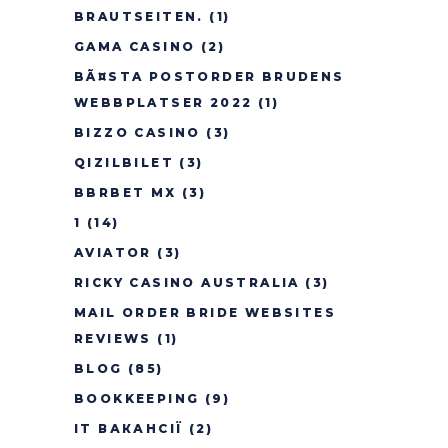
BRAUTSEITEN.
(1)
GAMA CASINO
(2)
BÃ¤STA POSTORDER BRUDENS
WEBBPLATSER 2022
(1)
BIZZO CASINO
(3)
QIZILBILET
(3)
BBRBET MX
(3)
1
(14)
AVIATOR
(3)
RICKY CASINO AUSTRALIA
(3)
MAIL ORDER BRIDE WEBSITES
REVIEWS
(1)
BLOG
(85)
BOOKKEEPING
(9)
IT ВАКАНСІЇ
(2)