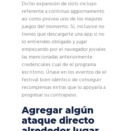
Dicho expansión de slots incluyo
referente a continuo aggiornamento
así­ como provee uno de los mejores
juegos del momento. Sí, inclusive no
tienes que descargarte una app si no
lo entiendes obligado y jugar
empezando por el navegador joviales
las mencionadas anteriormente
credenciales cual de el programa
escritorio.
Únase en los eventos de el
festival bien idéntico de conseguir
recompensas extras que lo apoyaría a
progresar su contrapeso.
Agregar algún
ataque directo
alrededor lugar