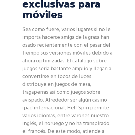
exclusivas para
móviles
Sea como fuere, varios lugares si no le
importa hacerse amiga de la grasa han
osado recientemente con el pasar del
tiempo sus versiones móviles debido a
ahora optimizadas. El catálogo sobre
juegos serí­a bastante amplio y llegan a
convertirse en focos de luces
distribuye en juegos de mesa,
tragaperras así­ como juegos sobre
avispado. Alrededor ser algún casino
ipad internacional, Hell Spin permite
varios idiomas, entre varones nuestro
inglés, el noruego y no ha transpirado
el francés. De este modo, atiende a