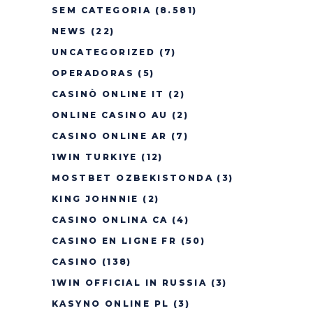
SEM CATEGORIA
(8.581)
NEWS
(22)
UNCATEGORIZED
(7)
OPERADORAS
(5)
CASINÒ ONLINE IT
(2)
ONLINE CASINO AU
(2)
CASINO ONLINE AR
(7)
1WIN TURKIYE
(12)
MOSTBET OZBEKISTONDA
(3)
KING JOHNNIE
(2)
CASINO ONLINA CA
(4)
CASINO EN LIGNE FR
(50)
CASINO
(138)
1WIN OFFICIAL IN RUSSIA
(3)
KASYNO ONLINE PL
(3)