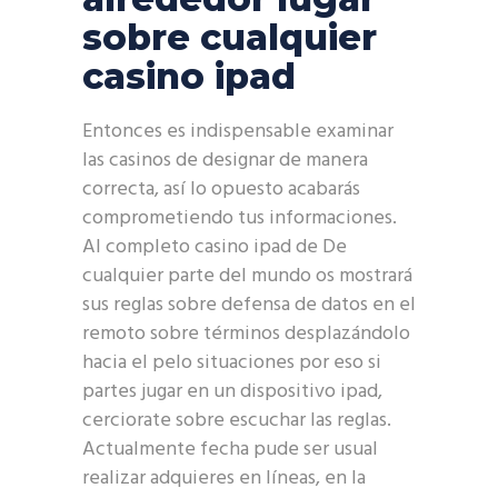
sobre cualquier
casino ipad
Entonces es indispensable examinar
las casinos de designar de manera
correcta, así­ lo opuesto acabarás
comprometiendo tus informaciones.
Al completo casino ipad de De
cualquier parte del mundo os mostrará
sus reglas sobre defensa de datos en el
remoto sobre términos desplazándolo
hacia el pelo situaciones por eso si
partes jugar en un dispositivo ipad,
cerciorate sobre escuchar las reglas.
Actualmente fecha pude ser usual
realizar adquieres en líneas, en la