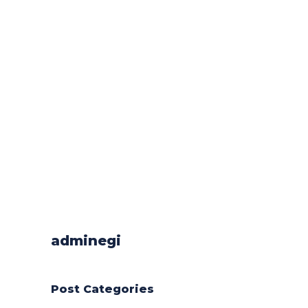
adminegi
Post Categories