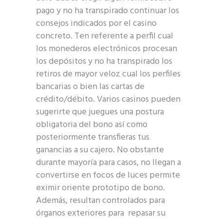
pago y no ha transpirado continuar los
consejos indicados por el casino
concreto. Ten referente a perfil cual
los monederos electrónicos procesan
los depósitos y no ha transpirado los
retiros de mayor veloz cual los perfiles
bancarias o bien las cartas de
crédito/débito. Varios casinos pueden
sugerirte que juegues una postura
obligatoria del bono así­ como
posteriormente transfieras tus
ganancias a su cajero. No obstante
durante mayoría para casos, no llegan a
convertirse en focos de luces permite
eximir oriente prototipo de bono.
Además, resultan controlados para
órganos exteriores para repasar su