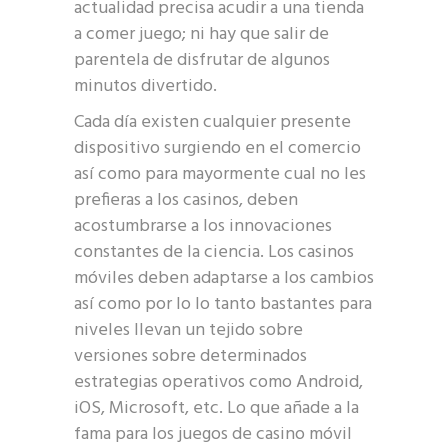
actualidad precisa acudir a una tienda
a comer juego; ni hay que salir de
parentela de disfrutar de algunos
minutos divertido.
Cada día existen cualquier presente
dispositivo surgiendo en el comercio
así­ como para mayormente cual no les
prefieras a los casinos, deben
acostumbrarse a los innovaciones
constantes de la ciencia. Los casinos
móviles deben adaptarse a los cambios
así­ como por lo lo tanto bastantes para
niveles llevan un tejido sobre
versiones sobre determinados
estrategias operativos como Android,
iOS, Microsoft, etc. Lo que añade a la
fama para los juegos de casino móvil