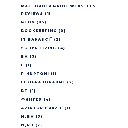
MAIL ORDER BRIDE WEBSITES
REVIEWS
(1)
BLOG
(85)
BOOKKEEPING
(9)
IT ВАКАНСІЇ
(2)
SOBER LIVING
(4)
BH
(3)
L
(1)
PINUPTONI
(1)
IT ОБРАЗОВАНИЕ
(2)
BT
(1)
ФИНТЕХ
(4)
AVIATOR BRAZIL
(1)
N_BH
(3)
N_RB
(2)