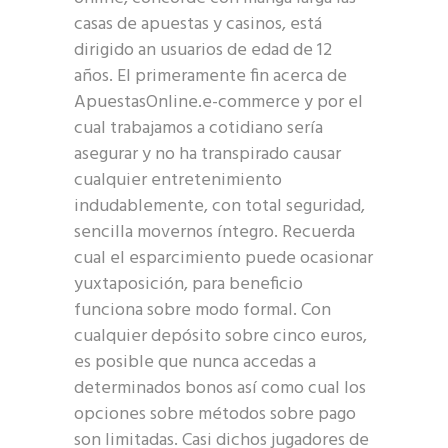
casas de apuestas y casinos, está
dirigido an usuarios de edad de 12
años. El primeramente fin acerca de
ApuestasOnline.e-commerce y por el
cual trabajamos a cotidiano serí­a
asegurar y no ha transpirado causar
cualquier entretenimiento
indudablemente, con total seguridad,
sencilla movernos íntegro. Recuerda
cual el esparcimiento puede ocasionar
yuxtaposición, para beneficio
funciona sobre modo formal. Con
cualquier depósito sobre cinco euros,
es posible que nunca accedas a
determinados bonos así­ como cual los
opciones sobre métodos sobre pago
son limitadas. Casi dichos jugadores de