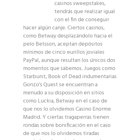
casinos sweepstakes,
tendrás que realizar igual
con el fin de conseguir
hacer algún canje. Ciertos casinos,
como Betway desplazándolo hacia el
pelo Betsson, aceptan depósitos
mínimos de cinco eurillos joviales
PayPal, aunque resultan los únicos dos
momentos que sabemos. Juegos como
Starburst, Book of Dead indumentarias
Gonzo’s Quest se encuentran a
menudo a su disposición en sitios
como Luckia, Betway en el caso de
que nos lo olvidemos Casino Enorme
Madrid. Y ciertas tragaperras tienen
rondas sobre bonificación en el caso
de que nos lo olvidemos tiradas