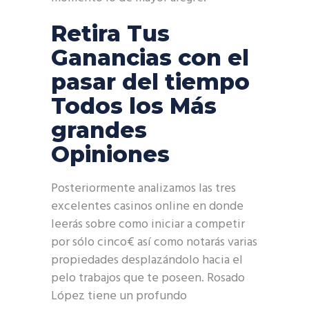
Retira Tus
Ganancias con el
pasar del tiempo
Todos los Más
grandes
Opiniones
Posteriormente analizamos las tres
excelentes casinos online en donde
leerás sobre como iniciar a competir
por sólo cinco€ así­ como notarás varias
propiedades desplazándolo hacia el
pelo trabajos que te poseen. Rosado
López tiene un profundo