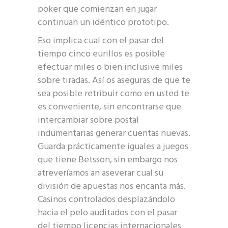
poker que comienzan en jugar
continuan un idéntico prototipo.
Eso implica cual con el pasar del
tiempo cinco eurillos es posible
efectuar miles o bien inclusive miles
sobre tiradas. Así os aseguras de que te
sea posible retribuir como en usted te
es conveniente, sin encontrarse que
intercambiar sobre postal
indumentarias generar cuentas nuevas.
Guarda prácticamente iguales a juegos
que tiene Betsson, sin embargo nos
atreveríamos an aseverar cual su
división de apuestas nos encanta más.
Casinos controlados desplazándolo
hacia el pelo auditados con el pasar
del tiempo licencias internacionales