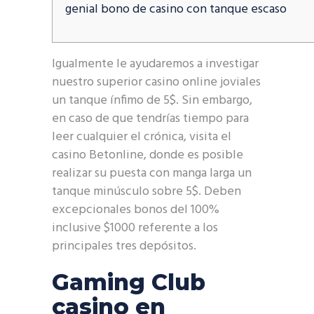
genial bono de casino con tanque escaso
Igualmente le ayudaremos a investigar
nuestro superior casino online joviales
un tanque ínfimo de 5$. Sin embargo,
en caso de que tendrí­as tiempo para
leer cualquier el crónica, visita el
casino Betonline, donde es posible
realizar su puesta con manga larga un
tanque minúsculo sobre 5$. Deben
excepcionales bonos del 100%
inclusive $1000 referente a los
principales tres depósitos.
Gaming Club
casino en