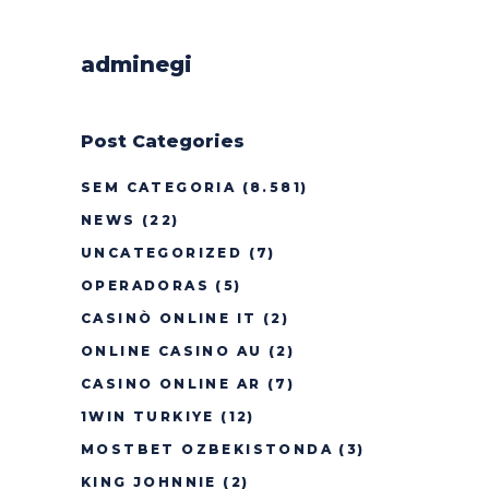
adminegi
Post Categories
SEM CATEGORIA
(8.581)
NEWS
(22)
UNCATEGORIZED
(7)
OPERADORAS
(5)
CASINÒ ONLINE IT
(2)
ONLINE CASINO AU
(2)
CASINO ONLINE AR
(7)
1WIN TURKIYE
(12)
MOSTBET OZBEKISTONDA
(3)
KING JOHNNIE
(2)