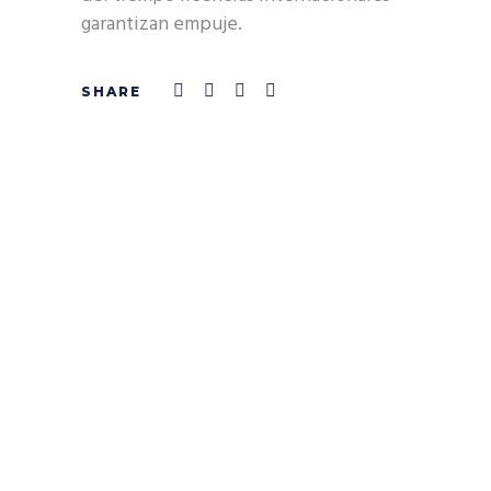
garantizan empuje.