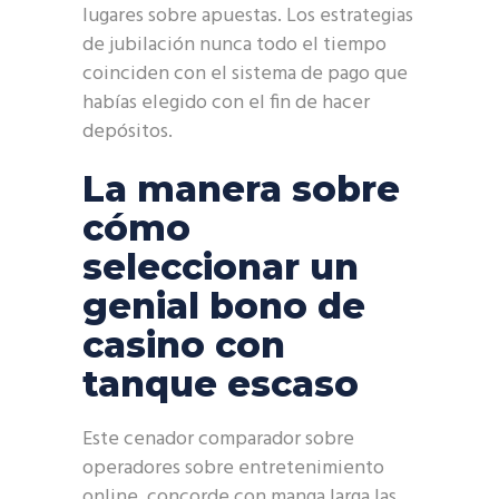
lugares sobre apuestas. Los estrategias
de jubilación nunca todo el tiempo
coinciden con el sistema de pago que
habías elegido con el fin de hacer
depósitos.
La manera sobre
cómo
seleccionar un
genial bono de
casino con
tanque escaso
Este cenador comparador sobre
operadores sobre entretenimiento
online, concorde con manga larga las