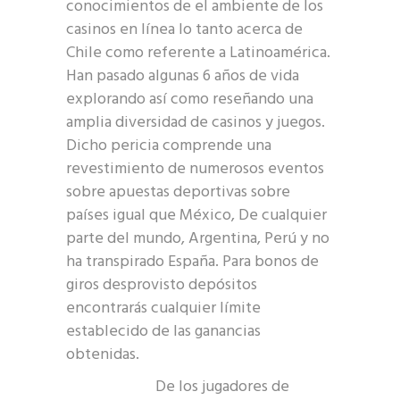
conocimientos de el ambiente de los
casinos en línea lo tanto acerca de
Chile como referente a Latinoamérica.
Han pasado algunas 6 años de vida
explorando así­ como reseñando una
amplia diversidad de casinos y juegos.
Dicho pericia comprende una
revestimiento de numerosos eventos
sobre apuestas deportivas sobre
países igual que México, De cualquier
parte del mundo, Argentina, Perú y no
ha transpirado España. Para bonos de
giros desprovisto depósitos
encontrarás cualquier límite
establecido de las ganancias
obtenidas.
De los jugadores de