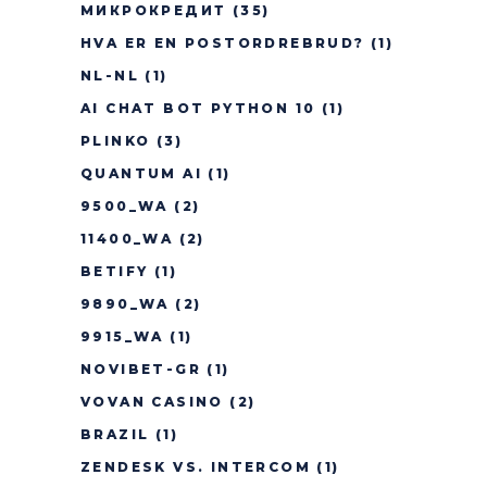
МИКРОКРЕДИТ
(35)
HVA ER EN POSTORDREBRUD?
(1)
NL-NL
(1)
AI CHAT BOT PYTHON 10
(1)
PLINKO
(3)
QUANTUM AI
(1)
9500_WA
(2)
11400_WA
(2)
BETIFY
(1)
9890_WA
(2)
9915_WA
(1)
NOVIBET-GR
(1)
VOVAN CASINO
(2)
BRAZIL
(1)
ZENDESK VS. INTERCOM
(1)