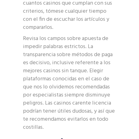
cuantos casinos que cumplan con sus
criterios, tómese cualquier tiempo
con el fin de escuchar los artículos y
compararlos.
Revisa los campos sobre apuesta de
impedir palabras estrictos. La
transparencia sobre métodos de paga
es decisivo, inclusive referente a los
mejores casinos sin tanque. Elegir
plataformas conocidas en el caso de
que nos lo olvidemos recomendadas
por especialistas siempre disminuye
peligros. Las casinos carente licencia
podrían tener útiles dudosas, y así que
te recomendamos evitarlos en todo
costillas.