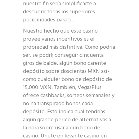
nuestro fin serí­a simplificarte a
descubrir todas los superiores
posibilidades para ti.
Nuestro hecho que este casino
provee varios incentivos es el
propiedad más distintiva. Como podrí­a
ser, se podrí¡ conseguir cincuenta
giros de balde, algún bono carente
depósito sobre doscientas MXN así­
como cualquier bono de depósito de
15,000 MXN. También, VegasPlus
ofrece cashbacks, sorteos semanales y
no ha transpirado bonos cada
depósito. Esto indica cual tendrí­as
algún grande perico de alternativas a
la hora sobre usar algún bono de
casino. Únete en levante casino en