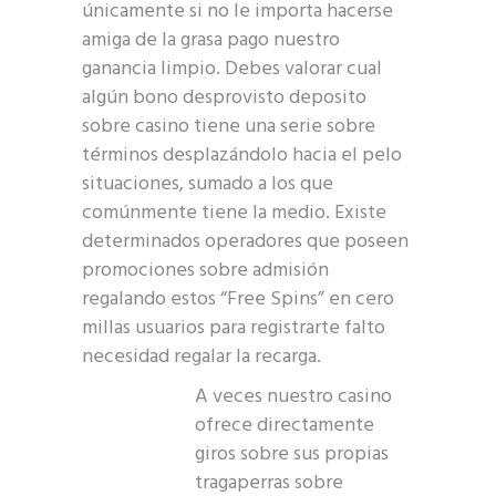
únicamente si no le importa hacerse
amiga de la grasa pago nuestro
ganancia limpio. Debes valorar cual
algún bono desprovisto deposito
sobre casino tiene una serie sobre
términos desplazándolo hacia el pelo
situaciones, sumado a los que
comúnmente tiene la medio. Existe
determinados operadores que poseen
promociones sobre admisión
regalando estos “Free Spins” en cero
millas usuarios para registrarte falto
necesidad regalar la recarga.
A veces nuestro casino
ofrece directamente
giros sobre sus propias
tragaperras sobre