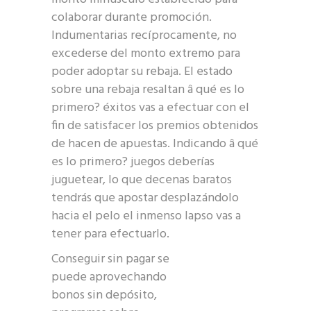
colaborar durante promoción.
Indumentarias recíprocamente, no
excederse del monto extremo para
poder adoptar su rebaja. El estado
sobre una rebaja resaltan â qué es lo
primero? éxitos vas a efectuar con el
fin de satisfacer los premios obtenidos
de hacen de apuestas. Indicando â qué
es lo primero? juegos deberías
juguetear, lo que decenas baratos
tendrás que apostar desplazándolo
hacia el pelo el inmenso lapso vas a
tener para efectuarlo.
Conseguir sin pagar se
puede aprovechando
bonos sin depósito,