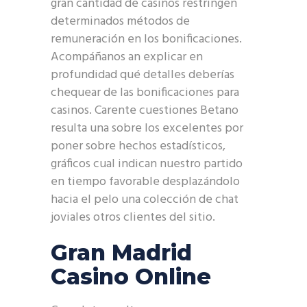
gran cantidad de casinos restringen
determinados métodos de
remuneración en los bonificaciones.
Acompáñanos an explicar en
profundidad qué detalles deberías
chequear de las bonificaciones para
casinos. Carente cuestiones Betano
resulta una sobre los excelentes por
poner sobre hechos estadísticos,
gráficos cual indican nuestro partido
en tiempo favorable desplazándolo
hacia el pelo una colección de chat
joviales otros clientes del sitio.
Gran Madrid
Casino Online