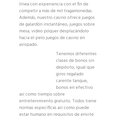
línea con experiencia con el fin de
competir a más de mil tragamonedas.
Además, nuestro casino ofrece juegos
de galardón instantáneo, juegos sobre
mesa, video póquer desplazándolo
hacia el pelo juegos de casino en
avispado.
Tenemos diferentes
clases de bonos sin
depósito, igual que
giros regalado
carente tanque,
bonos en efectivo
así­ como tiempo sobre
entretenimiento gratuito. Todos tiene
normas específicas así­ como puede
estar humano en requisitos de envite