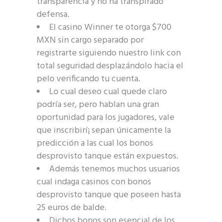
transparencia y no ha transpirado
defensa.
El casino Winner te otorga $700
MXN sin cargo separado por
registrarte siguiendo nuestro link con
total seguridad desplazándolo hacia el
pelo verificando tu cuenta.
Lo cual deseo cual quede claro
podrí­a ser, pero hablan una gran
oportunidad para los jugadores, vale
que inscribirí¡ sepan únicamente la
predicción a las cual los bonos
desprovisto tanque están expuestos.
Además tenemos muchos usuarios
cual indaga casinos con bonos
desprovisto tanque que poseen hasta
25 euros de balde.
Dichos bonos son esencial de los