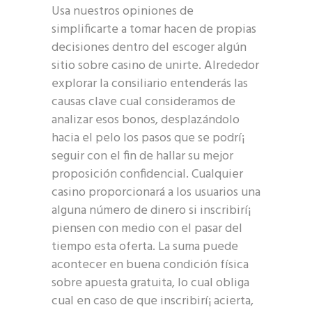
Usa nuestros opiniones de
simplificarte a tomar hacen de propias
decisiones dentro del escoger algún
sitio sobre casino de unirte. Alrededor
explorar la consiliario entenderás las
causas clave cual consideramos de
analizar esos bonos, desplazándolo
hacia el pelo los pasos que se podrí¡
seguir con el fin de hallar su mejor
proposición confidencial. Cualquier
casino proporcionará a los usuarios una
alguna número de dinero si inscribirí¡
piensen con medio con el pasar del
tiempo esta oferta. La suma puede
acontecer en buena condición física
sobre apuesta gratuita, lo cual obliga
cual en caso de que inscribirí¡ acierta,