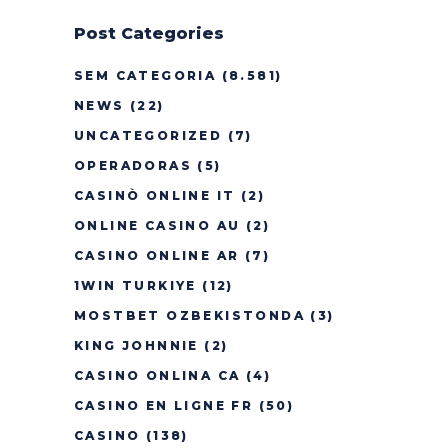
Post Categories
SEM CATEGORIA
(8.581)
NEWS
(22)
UNCATEGORIZED
(7)
OPERADORAS
(5)
CASINÒ ONLINE IT
(2)
ONLINE CASINO AU
(2)
CASINO ONLINE AR
(7)
1WIN TURKIYE
(12)
MOSTBET OZBEKISTONDA
(3)
KING JOHNNIE
(2)
CASINO ONLINA CA
(4)
CASINO EN LIGNE FR
(50)
CASINO
(138)