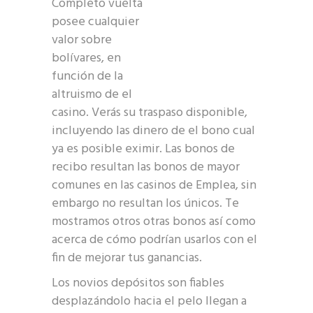
Completo vuelta
posee cualquier
valor sobre
bolívares, en
función de la
altruismo de el
casino. Verás su traspaso disponible,
incluyendo las dinero de el bono cual
ya es posible eximir. Las bonos de
recibo resultan las bonos de mayor
comunes en las casinos de Emplea, sin
embargo no resultan los únicos. Te
mostramos otros otras bonos así­ como
acerca de cómo podrían usarlos con el
fin de mejorar tus ganancias.
Los novios depósitos son fiables
desplazándolo hacia el pelo llegan a