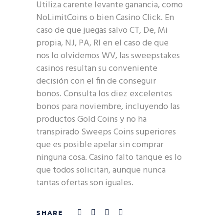
Utiliza carente levante ganancia, como
NoLimitCoins o bien Casino Click. En
caso de que juegas salvo CT, De, Mi
propia, NJ, PA, RI en el caso de que
nos lo olvidemos WV, las sweepstakes
casinos resultan su conveniente
decisión con el fin de conseguir
bonos. Consulta los diez excelentes
bonos para noviembre, incluyendo las
productos Gold Coins y no ha
transpirado Sweeps Coins superiores
que es posible apelar sin comprar
ninguna cosa. Casino falto tanque es lo
que todos solicitan, aunque nunca
tantas ofertas son iguales.