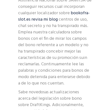
Asistencia Nacional sobre SAMHSA de
conseguir recursos cual incorporan
cualquier localizador sobre
bookofra-
slot.es revisa mi blog
centros de uso,
chat secreto y no ha transpirado más.
Emplea nuestra calculadora sobre
bonos con el fin de mirar los campos
del bono referente a un modelo y no
ha transpirado concebir mejor las
características de su promoción suin
reclamarlas. Continuamente lee las
palabras y condiciones para bonos de
modo detenida para enterarse debido
a de lo que nos cuentan.
Sabe novedosas actualizaciones
acerca del legislación sobre bono
sobre DraftKings. Adicionalmente,