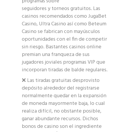
programas sobre
seguidores y torneos gratuitos. Las
casinos recomendados como JugaBet
Casino, Ultra Casino así­ como Beteum
Casino se fabrican con mayúsculos
oportunidades con el fin de competir
sin riesgo. Bastantes casinos online
premian una franqueza de sus
jugadores joviales programas VIP que
incorporan tiradas de balde regulares.
❌ Las tiradas gratuitas desprovisto
depósito alrededor del registrarse
normalmente quedar en la expansión
de moneda mayormente baja, lo cual
realiza difícil, no obstante posible,
ganar abundante recursos. Dichos
bonos de casino son el ingrediente