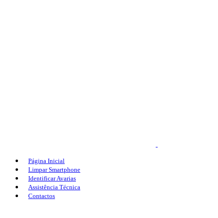
Página Inicial
Limpar Smartphone
Identificar Avarias
Assistência Técnica
Contactos