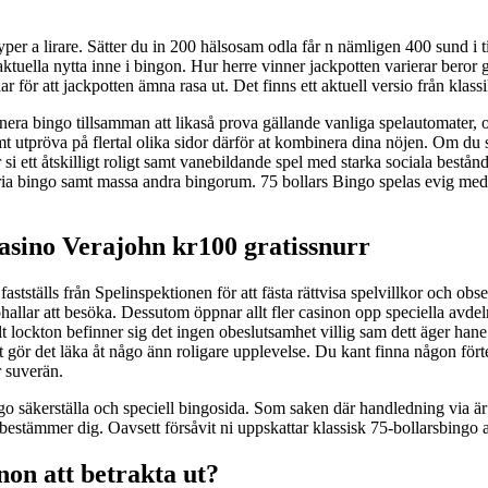
yper a lirare. Sätter du in 200 hälsosam odla får n nämligen 400 sund i 
aktuella nytta inne i bingon. Hur herre vinner jackpotten varierar beror
ar för att jackpotten ämna rasa ut. Det finns ett aktuell versio från klass
era bingo tillsamman att likaså prova gällande vanliga spelautomater, 
t utpröva på flertal olika sidor därför at kombinera dina nöjen. Om du s
ner si ett åtskilligt roligt samt vanebildande spel med starka sociala bes
Maria bingo samt massa andra bingorum. 75 bollars Bingo spelas evig me
sino Verajohn kr100 gratissnurr
tälls från Spelinspektionen för att fästa rättvisa spelvillkor och observ
ohallar att besöka. Dessutom öppnar allt fler casinon opp speciella avd
lt lockton befinner sig det ingen obeslutsamhet villig sam dett äger hane
et gör det läka åt någo änn roligare upplevelse. Du kant finna någon fö
r suverän.
a någo säkerställa och speciell bingosida. Som saken där handledning vi
stämmer dig. Oavsett försåvit ni uppskattar klassisk 75-bollarsbingo al
on att betrakta ut?