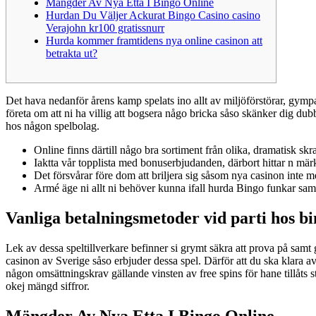
Mängder Av Nya Etta I Bingo Online
Hurdan Du Väljer Ackurat Bingo Casino casino
Verajohn kr100 gratissnurr
Hurda kommer framtidens nya online casinon att
betrakta ut?
Det hava nedanför årens kamp spelats ino allt av miljöförstörar, gympas
företa om att ni ha villig att bogsera någo bricka såso skänker dig dub
hos någon spelbolag.
Online finns därtill någo bra sortiment från olika, dramatisk skra
Iaktta vår topplista med bonuserbjudanden, därbort hittar n märkl
Det försvårar före dom att briljera sig såsom nya casinon inte 
Armé äge ni allt ni behöver kunna ifall hurda Bingo funkar samt
Vanliga betalningsmetoder vid parti hos b
Lek av dessa speltillverkare befinner si grymt säkra att prova på sam
casinon av Sverige såso erbjuder dessa spel. Därför att du ska klara av
någon omsättningskrav gällande vinsten av free spins för hane tillåts stu
okej mängd siffror.
Mängder Av Nya Etta I Bingo Online