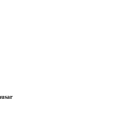
nusar