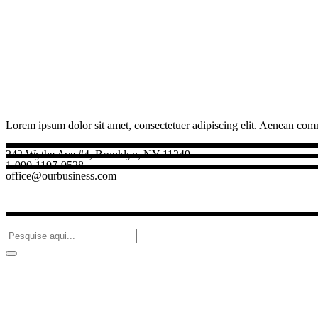
Lorem ipsum dolor sit amet, consectetuer adipiscing elit. Aenean com
242 Wythe Ave #4, Brooklyn, NY 11249
1-090-1197-9528
office@ourbusiness.com