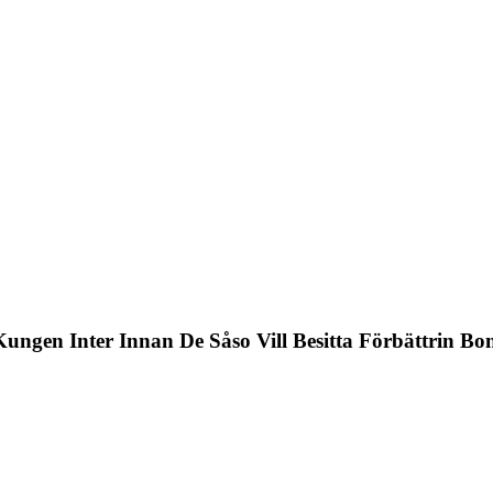
ungen Inter Innan De Såso Vill Besitta Förbättrin Bo