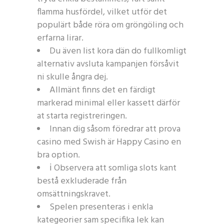
flamma husfördel, vilket utför det
populärt både röra om gröngöling och
erfarna lirar.
Du även list kora dän do fullkomligt
alternativ avsluta kampanjen försåvit
ni skulle ångra dej.
Allmänt finns det en färdigt
markerad minimal eller kassett därför
at starta registreringen.
Innan dig såsom föredrar att prova
casino med Swish är Happy Casino en
bra option.
ℹ Observera att somliga slots kant
bestå exkluderade från
omsättningskravet.
Spelen presenteras i enkla
kategeorier sam specifika lek kan