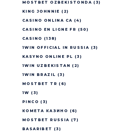
MOSTBET OZBEKISTONDA
(3)
KING JOHNNIE
(2)
CASINO ONLINA CA
(4)
CASINO EN LIGNE FR
(50)
CASINO
(138)
1WIN OFFICIAL IN RUSSIA
(3)
KASYNO ONLINE PL
(3)
1WIN UZBEKISTAN
(2)
1WIN BRAZIL
(3)
MOSTBET TR
(6)
1W
(3)
PINCO
(3)
КОМЕТА КАЗИНО
(6)
MOSTBET RUSSIA
(7)
BASARIBET
(3)