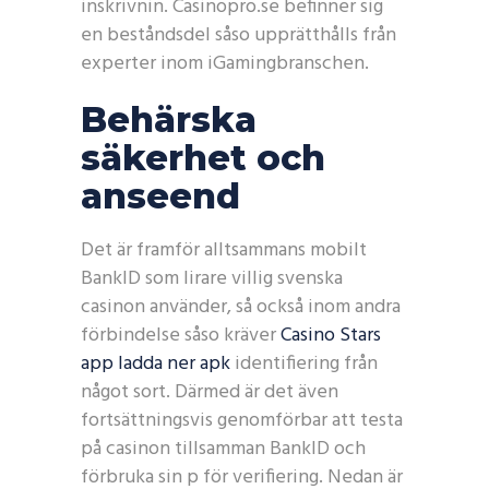
inskrivnin. Casinopro.se befinner sig
en beståndsdel såso upprätthålls från
experter inom iGamingbranschen.
Behärska
säkerhet och
anseend
Det är framför alltsammans mobilt
BankID som lirare villig svenska
casinon använder, så också inom andra
förbindelse såso kräver
Casino Stars
app ladda ner apk
identifiering från
något sort. Därmed är det även
fortsättningsvis genomförbar att testa
på casinon tillsamman BankID och
förbruka sin p för verifiering. Nedan är