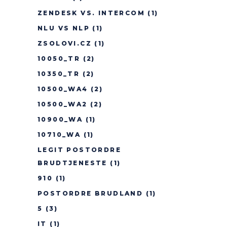
ZENDESK VS. INTERCOM
(1)
NLU VS NLP
(1)
ZSOLOVI.CZ
(1)
10050_TR
(2)
10350_TR
(2)
10500_WA4
(2)
10500_WA2
(2)
10900_WA
(1)
10710_WA
(1)
LEGIT POSTORDRE
BRUDTJENESTE
(1)
910
(1)
POSTORDRE BRUDLAND
(1)
5
(3)
IT
(1)