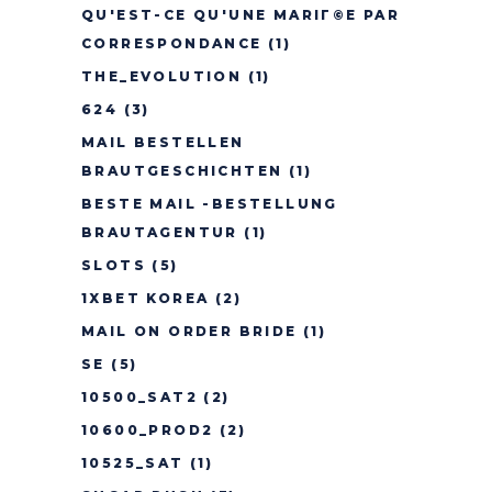
QU'EST-CE QU'UNE MARIГ©E PAR
CORRESPONDANCE
(1)
THE_EVOLUTION
(1)
624
(3)
MAIL BESTELLEN
BRAUTGESCHICHTEN
(1)
BESTE MAIL -BESTELLUNG
BRAUTAGENTUR
(1)
SLOTS
(5)
1XBET KOREA
(2)
MAIL ON ORDER BRIDE
(1)
SE
(5)
10500_SAT2
(2)
10600_PROD2
(2)
10525_SAT
(1)