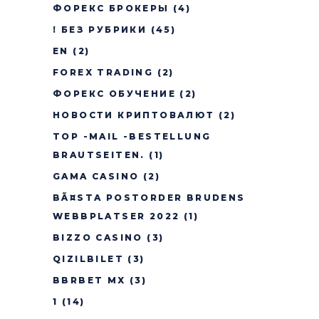
ФОРЕКС БРОКЕРЫ
(4)
! БЕЗ РУБРИКИ
(45)
EN
(2)
FOREX TRADING
(2)
ФОРЕКС ОБУЧЕНИЕ
(2)
НОВОСТИ КРИПТОВАЛЮТ
(2)
TOP -MAIL -BESTELLUNG
BRAUTSEITEN.
(1)
GAMA CASINO
(2)
BÃ¤STA POSTORDER BRUDENS
WEBBPLATSER 2022
(1)
BIZZO CASINO
(3)
QIZILBILET
(3)
BBRBET MX
(3)
1
(14)