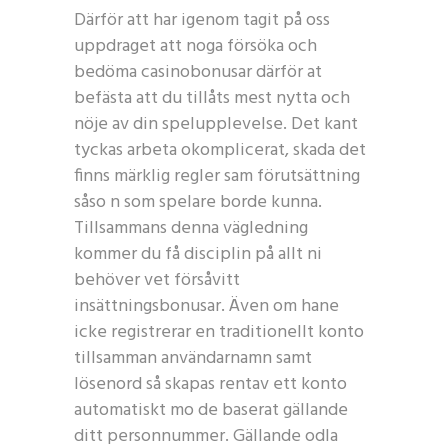
Därför att har igenom tagit på oss
uppdraget att noga försöka och
bedöma casinobonusar därför at
befästa att du tillåts mest nytta och
nöje av din spelupplevelse. Det kant
tyckas arbeta okomplicerat, skada det
finns märklig regler sam förutsättning
såso n som spelare borde kunna.
Tillsammans denna vägledning
kommer du få disciplin på allt ni
behöver vet försåvitt
insättningsbonusar. Även om hane
icke registrerar en traditionellt konto
tillsamman användarnamn samt
lösenord så skapas rentav ett konto
automatiskt mo de baserat gällande
ditt personnummer. Gällande odla