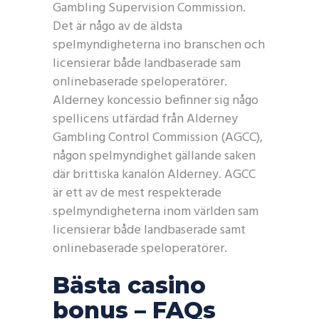
Gambling Supervision Commission.
Det är någo av de äldsta
spelmyndigheterna ino branschen och
licensierar både landbaserade sam
onlinebaserade speloperatörer.
Alderney koncessio befinner sig någo
spellicens utfärdad från Alderney
Gambling Control Commission (AGCC),
någon spelmyndighet gällande saken
där brittiska kanalön Alderney. AGCC
är ett av de mest respekterade
spelmyndigheterna inom världen sam
licensierar både landbaserade samt
onlinebaserade speloperatörer.
Bästa casino
bonus – FAQs