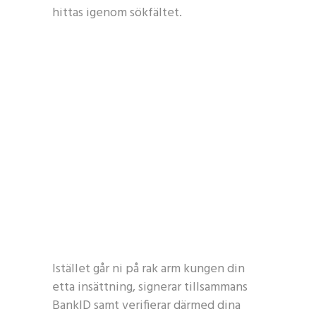
hittas igenom sökfältet.
Istället går ni på rak arm kungen din
etta insättning, signerar tillsammans
BankID samt verifierar därmed dina