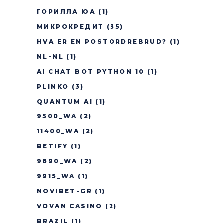
ГОРИЛЛА ЮА
(1)
МИКРОКРЕДИТ
(35)
HVA ER EN POSTORDREBRUD?
(1)
NL-NL
(1)
AI CHAT BOT PYTHON 10
(1)
PLINKO
(3)
QUANTUM AI
(1)
9500_WA
(2)
11400_WA
(2)
BETIFY
(1)
9890_WA
(2)
9915_WA
(1)
NOVIBET-GR
(1)
VOVAN CASINO
(2)
BRAZIL
(1)