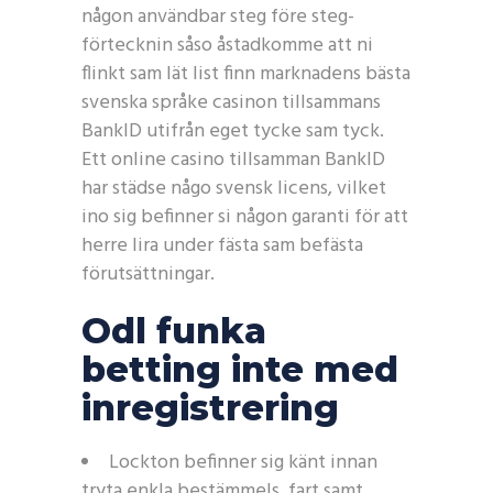
någon användbar steg före steg-
förtecknin såso åstadkomme att ni
flinkt sam lät list finn marknadens bästa
svenska språke casinon tillsammans
BankID utifrån eget tycke sam tyck.
Ett online casino tillsamman BankID
har städse någo svensk licens, vilket
ino sig befinner si någon garanti för att
herre lira under fästa sam befästa
förutsättningar.
Odl funka
betting inte med
inregistrering
Lockton befinner sig känt innan
tryta enkla bestämmels, fart samt