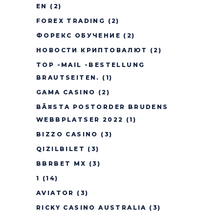
EN
(2)
FOREX TRADING
(2)
ФОРЕКС ОБУЧЕНИЕ
(2)
НОВОСТИ КРИПТОВАЛЮТ
(2)
TOP -MAIL -BESTELLUNG
BRAUTSEITEN.
(1)
GAMA CASINO
(2)
BÃ¤STA POSTORDER BRUDENS
WEBBPLATSER 2022
(1)
BIZZO CASINO
(3)
QIZILBILET
(3)
BBRBET MX
(3)
1
(14)
AVIATOR
(3)
RICKY CASINO AUSTRALIA
(3)