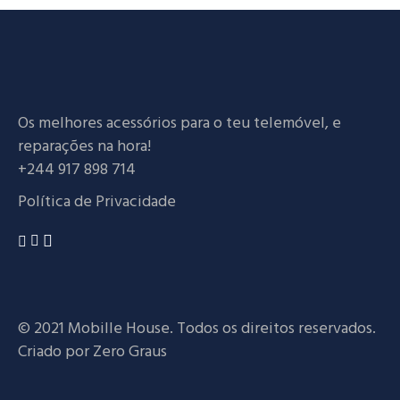
Os melhores acessórios para o teu telemóvel, e
reparações na hora!
+244 917 898 714
Política de Privacidade
© 2021 Mobille House. Todos os direitos reservados.
Criado por
Zero Graus