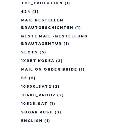
THE_EVOLUTION
(1)
624
(3)
MAIL BESTELLEN
BRAUTGESCHICHTEN
(1)
BESTE MAIL -BESTELLUNG
BRAUTAGENTUR
(1)
SLOTS
(5)
1XBET KOREA
(2)
MAIL ON ORDER BRIDE
(1)
SE
(5)
10500_SAT2
(2)
10600_PROD2
(2)
10525_SAT
(1)
SUGAR RUSH
(3)
ENGLISH
(1)