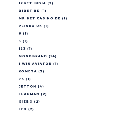
1XBET INDIA
(2)
B1BET BR
(1)
MR BET CASINO DE
(1)
PLINKO UK
(1)
6
(1)
3
(1)
123
(1)
MONOBRAND
(14)
1 WIN AVIATOR
(1)
KOMETA
(2)
7K
(1)
JETTON
(4)
FLAGMAN
(2)
GIZBO
(2)
LEX
(2)