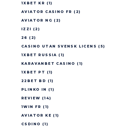
1XBET KR
(1)
AVIATOR CASINO FR
(2)
AVIATOR NG
(2)
IZZI
(2)
26
(2)
CASINO UTAN SVENSK LICENS
(5)
1XBET RUSSIA
(1)
KARAVANBET CASINO
(1)
1XBET PT
(1)
22BET BD
(1)
PLINKO IN
(1)
REVIEW
(14)
1WIN FR
(1)
AVIATOR KE
(1)
CSDINO
(1)