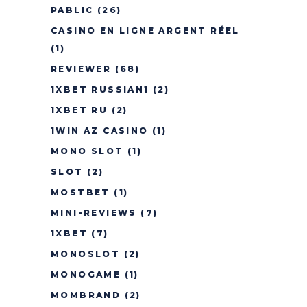
PABLIC
(26)
CASINO EN LIGNE ARGENT RÉEL
(1)
REVIEWER
(68)
1XBET RUSSIAN1
(2)
1XBET RU
(2)
1WIN AZ CASINO
(1)
MONO SLOT
(1)
SLOT
(2)
MOSTBET
(1)
MINI-REVIEWS
(7)
1XBET
(7)
MONOSLOT
(2)
MONOGAME
(1)
MOMBRAND
(2)