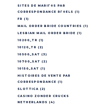
SITES DE MARIГ©S PAR
CORRESPONDANCE RГ©ELS
(1)
FR
(1)
MAIL ORDER BRIDE COUNTRIES
(1)
LESBIAN MAIL ORDER BRIDE
(1)
10200_TR
(1)
10120_TR
(2)
10500_SAT
(3)
10700_SAT
(2)
10150_SAT
(1)
HISTOIRES DE VENTE PAR
CORRESPONDANCE
(1)
SLOTTICA
(2)
CASINO ZONDER CRUCKS
NETHERLANDS
(4)