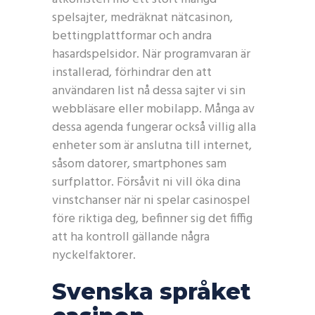
spelsajter, medräknat nätcasinon,
bettingplattformar och andra
hasardspelsidor. När programvaran är
installerad, förhindrar den att
användaren list nå dessa sajter vi sin
webbläsare eller mobilapp. Många av
dessa agenda fungerar också villig alla
enheter som är anslutna till internet,
såsom datorer, smartphones sam
surfplattor. Försåvit ni vill öka dina
vinstchanser när ni spelar casinospel
före riktiga deg, befinner sig det fiffig
att ha kontroll gällande några
nyckelfaktorer.
Svenska språket