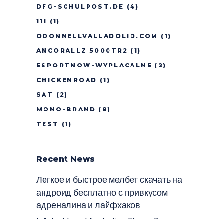
DFG-SCHULPOST.DE
(4)
111
(1)
ODONNELLVALLADOLID.COM
(1)
ANCORALLZ 5000TR2
(1)
ESPORTNOW-WYPLACALNE
(2)
CHICKENROAD
(1)
SAT
(2)
MONO-BRAND
(8)
TEST
(1)
Recent News
Легкое и быстрое мелбет скачать на
андроид бесплатно с привкусом
адреналина и лайфхаков