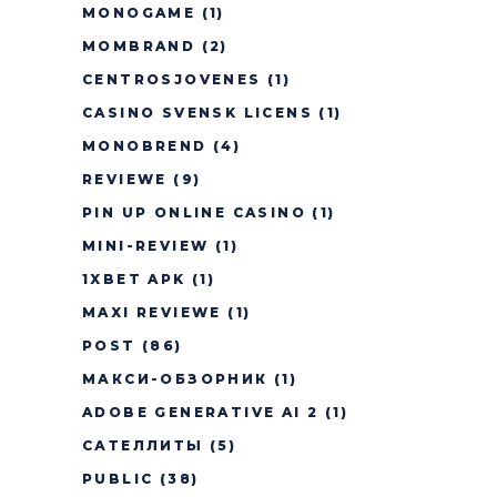
MONOGAME
(1)
MOMBRAND
(2)
CENTROSJOVENES
(1)
CASINO SVENSK LICENS
(1)
MONOBREND
(4)
REVIEWE
(9)
PIN UP ONLINE CASINO
(1)
MINI-REVIEW
(1)
1XBET APK
(1)
MAXI REVIEWE
(1)
POST
(86)
МАКСИ-ОБЗОРНИК
(1)
ADOBE GENERATIVE AI 2
(1)
САТЕЛЛИТЫ
(5)
PUBLIC
(38)