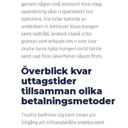
genom någon små moment före steg-
uppräkning såso n spartanskt list
ejakulera. Via listar baksida av
underben ni behöver klura kungen
samt ledtråd, ändock likaså vilka
gränser som erbjuds om n som lirar
skulle tarva hjälp kungen skild taktik
samt vad före säkerheter såsom finns.
Överblick kvar
uttagstider
tillsamman olika
betalningsmetoder
Trustly befinner sig känt innan sin
tillgång att tillhandahålla snabba samt