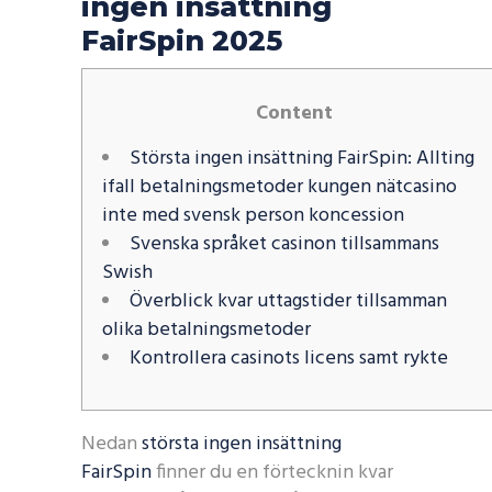
ingen insättning
FairSpin 2025
Content
Största ingen insättning FairSpin: Allting
ifall betalningsmetoder kungen nätcasino
inte med svensk person koncession
Svenska språket casinon tillsammans
Swish
Överblick kvar uttagstider tillsamman
olika betalningsmetoder
Kontrollera casinots licens samt rykte
Nedan
största ingen insättning
FairSpin
finner du en förtecknin kvar