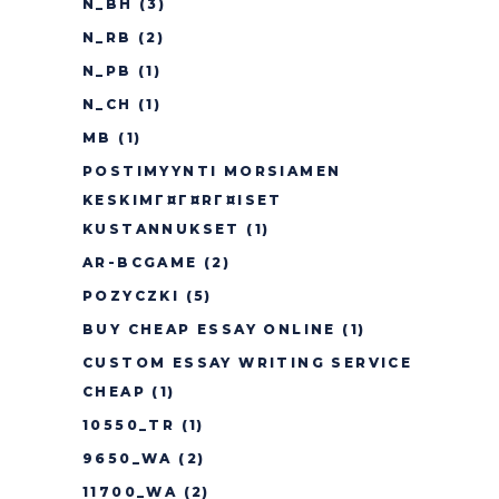
N_BH
(3)
N_RB
(2)
N_PB
(1)
N_CH
(1)
MB
(1)
POSTIMYYNTI MORSIAMEN
KESKIMГ¤Г¤RГ¤ISET
KUSTANNUKSET
(1)
AR-BCGAME
(2)
POZYCZKI
(5)
BUY CHEAP ESSAY ONLINE
(1)
CUSTOM ESSAY WRITING SERVICE
CHEAP
(1)
10550_TR
(1)
9650_WA
(2)
11700_WA
(2)