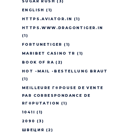
SUGAR RUSH
(3)
ENGLISH
(1)
HTTPS.AVIATOR.IN
(1)
HTTPS.WWW.DRAGONTIGER.IN
(1)
FORTUNETIGER
(1)
MARIBET CASINO TR
(1)
BOOK OF RA
(2)
HOT -MAIL -BESTELLUNG BRAUT
(1)
MEILLEURE Г©POUSE DE VENTE
PAR CORRESPONDANCE DE
RГ©PUTATION
(1)
1041I
(1)
2090
(3)
ШВЕЦИЯ
(2)