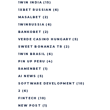
1WIN INDIA
(15)
1XBET RUSSIAN
(6)
MASALBET
(2)
1WINRUSSIA
(6)
BANKOBET
(2)
VERDE CASINO HUNGARY
(5)
SWEET BONANZA TR
(2)
1WIN BRASIL
(6)
PIN UP PERU
(4)
RAMENBET
(1)
AI NEWS
(5)
SOFTWARE DEVELOPMENT
(10)
2
(6)
FINTECH
(10)
NEW POST
(1)