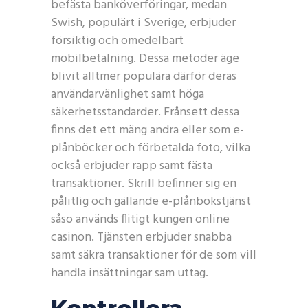
befästa banköverföringar, medan
Swish, populärt i Sverige, erbjuder
försiktig och omedelbart
mobilbetalning. Dessa metoder äge
blivit alltmer populära därför deras
användarvänlighet samt höga
säkerhetsstandarder. Frånsett dessa
finns det ett mäng andra eller som e-
plånböcker och förbetalda foto, vilka
också erbjuder rapp samt fästa
transaktioner. Skrill befinner sig en
pålitlig och gällande e-plånbokstjänst
såso används flitigt kungen online
casinon. Tjänsten erbjuder snabba
samt säkra transaktioner för de som vill
handla insättningar sam uttag.