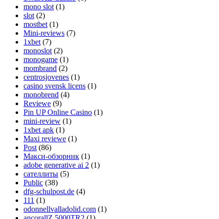
mono slot
(1)
slot
(2)
mostbet
(1)
Mini-reviews
(7)
1xbet
(7)
monoslot
(2)
monogame
(1)
mombrand
(2)
centrosjovenes
(1)
casino svensk licens
(1)
monobrend
(4)
Reviewe
(9)
Pin UP Online Casino
(1)
mini-review
(1)
1xbet apk
(1)
Maxi reviewe
(1)
Post
(86)
Макси-обзорник
(1)
adobe generative ai 2
(1)
сателлиты
(5)
Public
(38)
dfg-schulpost.de
(4)
111
(1)
odonnellvalladolid.com
(1)
ancorallZ 5000TR2
(1)