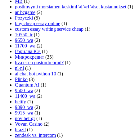
MB
(1)
postimyynti morsiamen keskimГ¤Г¤rГ¤iset kustannukset
(1)
ar-bcgame
(2)
Pozyczki
(5)
buy cheap essay online
(1)
custom essay writing service cheap
(1)
10550_tr
(1)
9650_wa
(2)
11700_wa
(2)
Горилла Юа
(1)
Микрокредит
(35)
hva er en postordrebrud?
(1)
nl-nl
(1)
ai chat bot python 10
(1)
Plinko
(3)
Quantum AI
(1)
9500_wa
(2)
11400_wa
(2)
betify
(1)
9890_wa
(2)
9915_wa
(1)
novibet-gr
(1)
Vovan Casino
(2)
brazil
(1)
zendesk vs. intercom
(1)