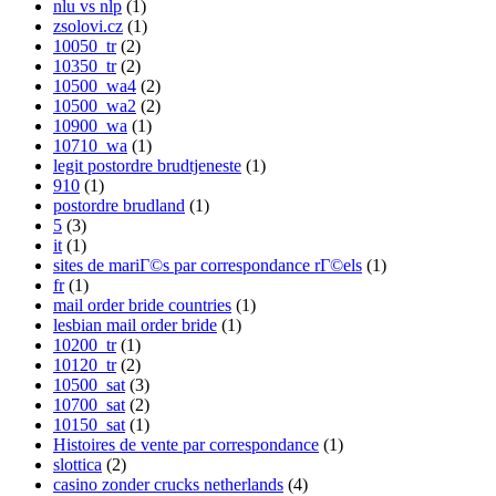
nlu vs nlp
(1)
zsolovi.cz
(1)
10050_tr
(2)
10350_tr
(2)
10500_wa4
(2)
10500_wa2
(2)
10900_wa
(1)
10710_wa
(1)
legit postordre brudtjeneste
(1)
910
(1)
postordre brudland
(1)
5
(3)
it
(1)
sites de mariГ©s par correspondance rГ©els
(1)
fr
(1)
mail order bride countries
(1)
lesbian mail order bride
(1)
10200_tr
(1)
10120_tr
(2)
10500_sat
(3)
10700_sat
(2)
10150_sat
(1)
Histoires de vente par correspondance
(1)
slottica
(2)
casino zonder crucks netherlands
(4)