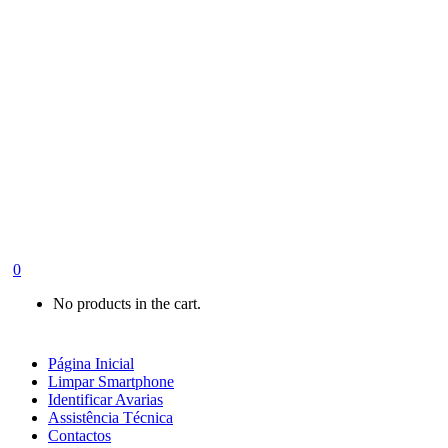
0
No products in the cart.
Página Inicial
Limpar Smartphone
Identificar Avarias
Assistência Técnica
Contactos