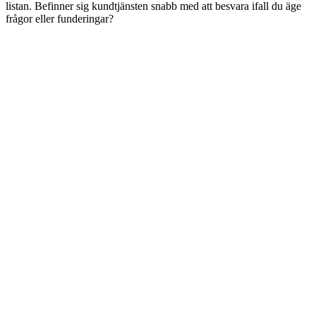
listan. Befinner sig kundtjänsten snabb med att besvara ifall du äge
frågor eller funderingar?