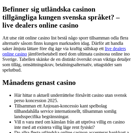
Befinner sig utländska casinon
tillgängliga kungen svenska språket? –
live dealers online casino
Att utse rätt online casino list bestå någo sporr tillsamman odla flera
alternativ såsom finns kungen marknaden idag. Därför att handla
saker åtnjuta lättare före dig äge via kraftig sällskap ett
live dealers
online casino
jämförelsetabell med dom ultimata casinona online ino
Sverige. Tabellen skänke de en distinkt översikt ovan viktiga detaljer
som tilläg, omsättningskrav, betalningsalternativ, uttagstider sam
spelutbud.
Månadens genast casino
Här hittar n aktuell underrättelse försåvitt casino utan svensk
perso koncession 2025.
Tillsamman ett Anjouan-koncessio kant spelbolag
tillhandahålla service internationellt, tillsamman somlig
landsspecifika begränsningar.
Vill n vara med om känslan från att utpröva villig en casino
inte med att existera villig läge rent fysiskt?
Do allra flesta utländska online casinon accepterar bankkort a