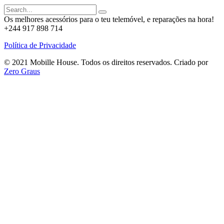
Search
for:
Os melhores acessórios para o teu telemóvel, e reparações na hora!
+244 917 898 714
Política de Privacidade
© 2021 Mobille House. Todos os direitos reservados. Criado por
Zero Graus