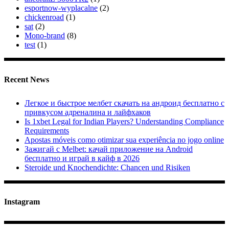
esportnow-wyplacalne
(2)
chickenroad
(1)
sat
(2)
Mono-brand
(8)
test
(1)
Recent News
Легкое и быстрое мелбет скачать на андроид бесплатно с
привкусом адреналина и лайфхаков
Is 1xbet Legal for Indian Players? Understanding Compliance
Requirements
Apostas móveis como otimizar sua experiência no jogo online
Зажигай с Melbet: качай приложение на Android
бесплатно и играй в кайф в 2026
Steroide und Knochendichte: Chancen und Risiken
Instagram