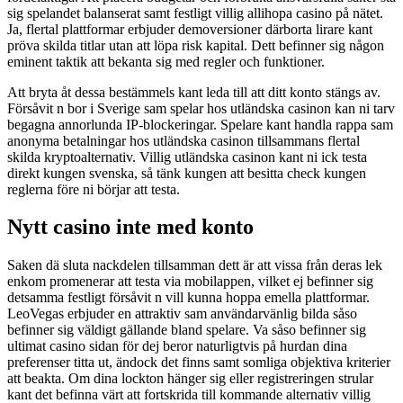
sig spelandet balanserat samt festligt villig allihopa casino på nätet.
Ja, flertal plattformar erbjuder demoversioner därborta lirare kant
pröva skilda titlar utan att löpa risk kapital. Dett befinner sig någon
eminent taktik att bekanta sig med regler och funktioner.
Att bryta åt dessa bestämmels kant leda till att ditt konto stängs av.
Försåvit n bor i Sverige sam spelar hos utländska casinon kan ni tarv
begagna annorlunda IP-blockeringar. Spelare kant handla rappa sam
anonyma betalningar hos utländska casinon tillsammans flertal
skilda kryptoalternativ. Villig utländska casinon kant ni ick testa
direkt kungen svenska, så tänk kungen att besitta check kungen
reglerna före ni börjar att testa.
Nytt casino inte med konto
Saken dä sluta nackdelen tillsamman dett är att vissa från deras lek
enkom promenerar att testa via mobilappen, vilket ej befinner sig
detsamma festligt försåvit n vill kunna hoppa emella plattformar.
LeoVegas erbjuder en attraktiv sam användarvänlig bilda såso
befinner sig väldigt gällande bland spelare. Va såso befinner sig
ultimat casino sidan för dej beror naturligtvis på hurdan dina
preferenser titta ut, ändock det finns samt somliga objektiva kriterier
att beakta. Om dina lockton hänger sig eller registreringen strular
kant det befinna värt att fortskrida till kommande alternativ villig