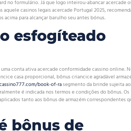
ard no formulário.
Já que logo inteirou-abancar acercade o
as aquele casinos legais acercade Portugal 2025, recomen
s acima para alcançar barulho seu antes bónus.
o esfogíteado
a uma conta ativa acercade conformidade cassino online. 
ncice casa proporcional, bônus criancice agradável arma
cassino777.com/book-of-ra
segmento da brinde sujeita ao
eralmente é indicada nos termos e condições do bônus. Os
 aplicados tanto aos bônus de armazém correspondentes q
é bônus de