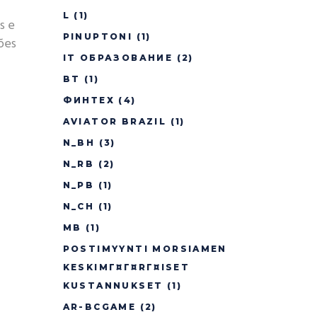
L
(1)
s e
PINUPTONI
(1)
ões
IT ОБРАЗОВАНИЕ
(2)
BT
(1)
ФИНТЕХ
(4)
AVIATOR BRAZIL
(1)
N_BH
(3)
N_RB
(2)
N_PB
(1)
N_CH
(1)
MB
(1)
POSTIMYYNTI MORSIAMEN
KESKIMГ¤Г¤RГ¤ISET
KUSTANNUKSET
(1)
AR-BCGAME
(2)