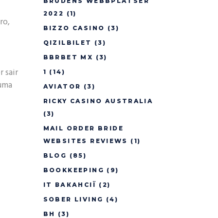
BRUDENS WEBBPLATSER
2022
(1)
ro,
BIZZO CASINO
(3)
QIZILBILET
(3)
BBRBET MX
(3)
 sair
1
(14)
 uma
AVIATOR
(3)
RICKY CASINO AUSTRALIA
(3)
MAIL ORDER BRIDE
WEBSITES REVIEWS
(1)
BLOG
(85)
BOOKKEEPING
(9)
IT ВАКАНСІЇ
(2)
SOBER LIVING
(4)
BH
(3)