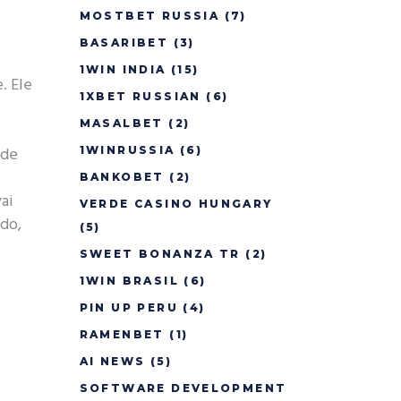
MOSTBET RUSSIA
(7)
BASARIBET
(3)
1WIN INDIA
(15)
. Ele
1XBET RUSSIAN
(6)
MASALBET
(2)
ade
1WINRUSSIA
(6)
BANKOBET
(2)
ai
VERDE CASINO HUNGARY
do,
(5)
SWEET BONANZA TR
(2)
1WIN BRASIL
(6)
PIN UP PERU
(4)
RAMENBET
(1)
AI NEWS
(5)
SOFTWARE DEVELOPMENT