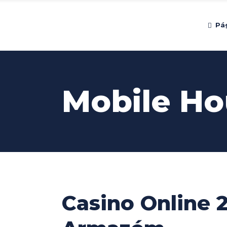
Pág
Mobile Ho
Casino Online 