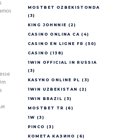
s
MOSTBET OZBEKISTONDA
damos
(3)
KING JOHNNIE
(2)
CASINO ONLINA CA
(4)
CASINO EN LIGNE FR
(50)
CASINO
(138)
1WIN OFFICIAL IN RUSSIA
(3)
Nesse
KASYNO ONLINE PL
(3)
zém
s
1WIN UZBEKISTAN
(2)
1WIN BRAZIL
(3)
ue
MOSTBET TR
(6)
1W
(3)
PINCO
(3)
КОМЕТА КАЗИНО
(6)