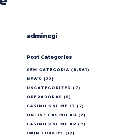
ne
adminegi
Post Categories
SEM CATEGORIA
(8.581)
NEWS
(22)
UNCATEGORIZED
(7)
OPERADORAS
(5)
CASINÒ ONLINE IT
(2)
ONLINE CASINO AU
(2)
CASINO ONLINE AR
(7)
1WIN TURKIYE
(12)