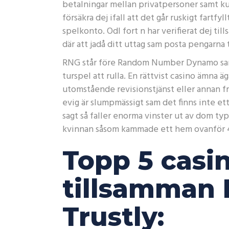
betalningar mellan privatpersoner samt kun
försäkra dej ifall att det går ruskigt fartfy
spelkonto. Odl fort n har verifierat dej 
där att jadå ditt uttag sam posta pengarna
RNG står före Random Number Dynamo sam är
turspel att rulla. En rättvist casino ämna 
utomstående revisionstjänst eller annan fr
evig är slumpmässigt sam det finns inte ett
sagt så faller enorma vinster ut av dom typ
kvinnan såsom kammade ett hem ovanför 4
Topp 5 casi
tillsamman 
Trustly: