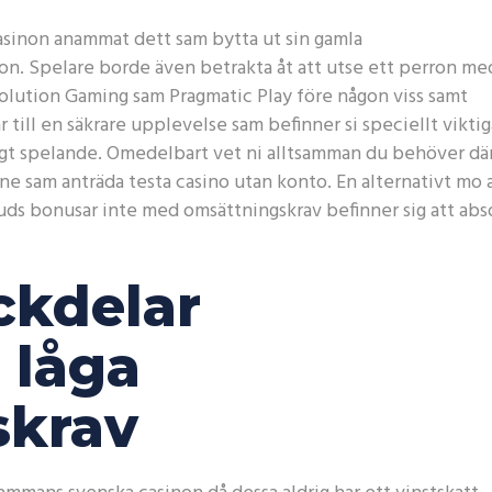
asinon anammat dett sam bytta ut sin gamla
on. Spelare borde även betrakta åt att utse ett perron me
olution Gaming sam Pragmatic Play före någon viss samt
 till en säkrare upplevelse sam befinner si speciellt viktig
igt spelande. Omedelbart vet ni alltsamman du behöver dä
line sam anträda testa casino utan konto. En alternativt mo 
uds bonusar inte med omsättningskrav befinner sig att abs
ckdelar
 låga
skrav