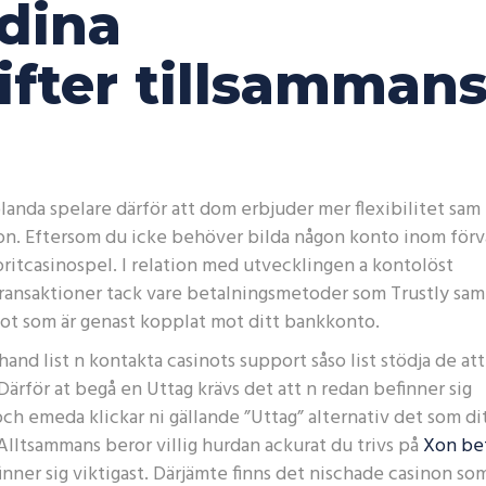
 dina
fter tillsamman
landa spelare därför att dom erbjuder mer flexibilitet sam
inon. Eftersom du icke behöver bilda någon konto inom för
voritcasinospel. I relation med utvecklingen a kontolöst
ransaktioner tack vare betalningsmetoder som Trustly sam
not som är genast kopplat mot ditt bankkonto.
hand list n kontakta casinots support såso list stödja de at
. Därför at begå en Uttag krävs det att n redan befinner sig
och emeda klickar ni gällande ”Uttag” alternativ det som di
Alltsammans beror villig hurdan ackurat du trivs på
Xon be
nner sig viktigast. Därjämte finns det nischade casinon so