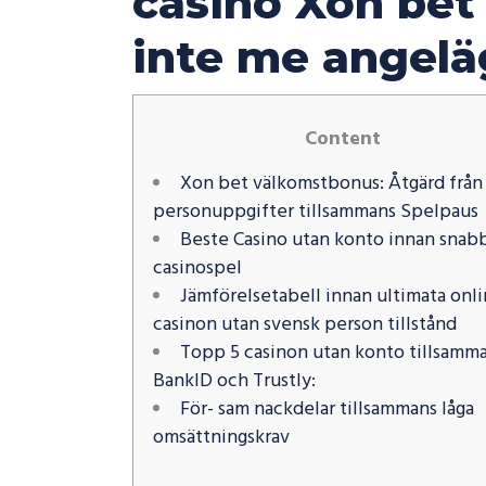
casino Xon bet
inte me angelä
Content
Xon bet välkomstbonus: Åtgärd från
personuppgifter tillsammans Spelpaus
Beste Casino utan konto innan snab
casinospel
Jämförelsetabell innan ultimata onl
casinon utan svensk person tillstånd
Topp 5 casinon utan konto tillsamm
BankID och Trustly:
För- sam nackdelar tillsammans låga
omsättningskrav