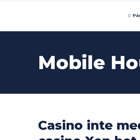
Pág
Mobile Ho
Casino inte me