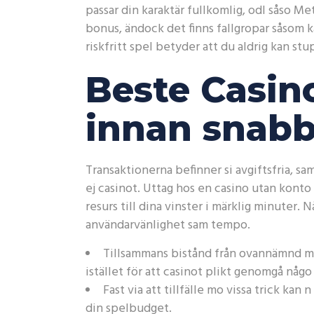
passar din karaktär fullkomlig, odl såso Met
bonus, ändock det finns fallgropar såsom k
riskfritt spel betyder att du aldrig kan stu
Beste Casin
innan snabb
Transaktionerna befinner si avgiftsfria, s
ej casinot. Uttag hos en casino utan konto
resurs till dina vinster i märklig minuter.
användarvänlighet sam tempo.
Tillsammans bistånd från ovannämnd m
istället för att casinot plikt genomgå någo
Fast via att tillfälle mo vissa trick kan
din spelbudget.