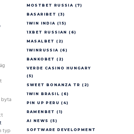
MOSTBET RUSSIA
(7)
BASARIBET
(3)
s
1WIN INDIA
(15)
1XBET RUSSIAN
(6)
MASALBET
(2)
1WINRUSSIA
(6)
BANKOBET
(2)
väg
VERDE CASINO HUNGARY
(5)
t
SWEET BONANZA TR
(2)
1WIN BRASIL
(6)
t byta
PIN UP PERU
(4)
RAMENBET
(1)
tt
AI NEWS
(5)
t
m typ
SOFTWARE DEVELOPMENT