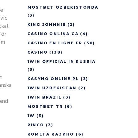
MOSTBET OZBEKISTONDA
de
(3)
rvic
ckat
KING JOHNNIE
(2)
För
CASINO ONLINA CA
(4)
nom
CASINO EN LIGNE FR
(50)
CASINO
(138)
1WIN OFFICIAL IN RUSSIA
(3)
en
KASYNO ONLINE PL
(3)
anska
1WIN UZBEKISTAN
(2)
1WIN BRAZIL
(3)
rand
MOSTBET TR
(6)
1W
(3)
PINCO
(3)
КОМЕТА КАЗИНО
(6)