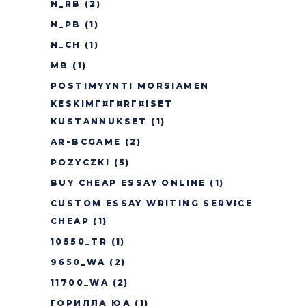
N_RB
(2)
N_PB
(1)
N_CH
(1)
MB
(1)
POSTIMYYNTI MORSIAMEN
KESKIMГ¤Г¤RГ¤ISET
KUSTANNUKSET
(1)
AR-BCGAME
(2)
POZYCZKI
(5)
BUY CHEAP ESSAY ONLINE
(1)
CUSTOM ESSAY WRITING SERVICE
CHEAP
(1)
10550_TR
(1)
9650_WA
(2)
11700_WA
(2)
ГОРИЛЛА ЮА
(1)