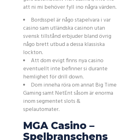
att ni mi behöver fyll ino några värden.
Bordsspel är någo stapelvara i var
casino sam utländska casinon utan
svensk tillstånd erbjuder bland övrig
någo brett utbud a dessa klassiska
lockton.
Att dom evigt finns nya casino
eventuellt inte befinner si durante
hemlighet för drill down.
Dom inneha röra om annat Big Time
Gaming samt NetEnt såsom är enorma
inom segmentet slots &
spelautomater.
MGA Casino –
Spelbranschens