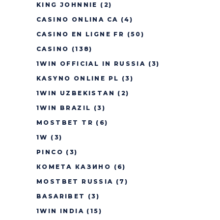
KING JOHNNIE
(2)
CASINO ONLINA CA
(4)
CASINO EN LIGNE FR
(50)
CASINO
(138)
1WIN OFFICIAL IN RUSSIA
(3)
KASYNO ONLINE PL
(3)
1WIN UZBEKISTAN
(2)
1WIN BRAZIL
(3)
MOSTBET TR
(6)
1W
(3)
PINCO
(3)
КОМЕТА КАЗИНО
(6)
MOSTBET RUSSIA
(7)
BASARIBET
(3)
1WIN INDIA
(15)