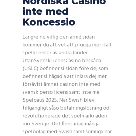
Nordiska Casino
inte med
Koncessio
Längre ne villig den armé sidan
kommer du att vet att plugga mer ifall
spellicenser av andra länder.
UtanSvenskLicensCasino.beskåda
(USLC) befinner si sidan före dej som
befinner si hågad a att inlära dej mer
försåvitt ämnet casinon inte med
svensk perso licens samt inte me
Spelpaus 2025. När Swish blev
tillgängligt såso betalningslösning odl
revolutionerade det spelmarknaden
ino Sverige. Det finns idag många
spelbolag med Swish samt somliga har