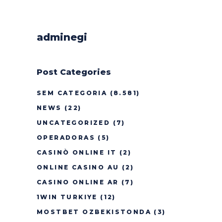
adminegi
Post Categories
SEM CATEGORIA
(8.581)
NEWS
(22)
UNCATEGORIZED
(7)
OPERADORAS
(5)
CASINÒ ONLINE IT
(2)
ONLINE CASINO AU
(2)
CASINO ONLINE AR
(7)
1WIN TURKIYE
(12)
MOSTBET OZBEKISTONDA
(3)