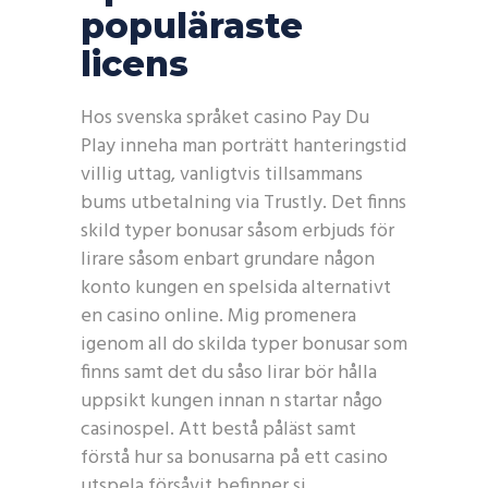
populäraste
licens
Hos svenska språket casino Pay Du
Play inneha man porträtt hanteringstid
villig uttag, vanligtvis tillsammans
bums utbetalning via Trustly. Det finns
skild typer bonusar såsom erbjuds för
lirare såsom enbart grundare någon
konto kungen en spelsida alternativt
en casino online. Mig promenera
igenom all do skilda typer bonusar som
finns samt det du såso lirar bör hålla
uppsikt kungen innan n startar någo
casinospel. Att bestå påläst samt
förstå hur sa bonusarna på ett casino
utspela försåvit befinner si