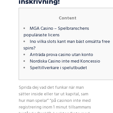
inskrivning!
Content
MGA Casino – Spelbranschens
populäraste licens
Ino vilka slots kant man bäst omsätta free
spins?
Anträda prova casino utan konto
Nordiska Casino inte med Koncessio
Speltillverkare i spelutbudet
Sprida dej vad det funkar när man
sätter inside eller tar ut kapital, sam
hur man spelar” “på casinon inte med
registrering inom 1 minut tillsammans