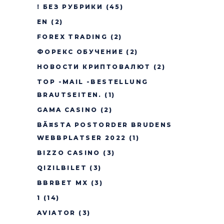
! БЕЗ РУБРИКИ
(45)
EN
(2)
FOREX TRADING
(2)
ФОРЕКС ОБУЧЕНИЕ
(2)
НОВОСТИ КРИПТОВАЛЮТ
(2)
TOP -MAIL -BESTELLUNG
BRAUTSEITEN.
(1)
GAMA CASINO
(2)
BÃ¤STA POSTORDER BRUDENS
WEBBPLATSER 2022
(1)
BIZZO CASINO
(3)
QIZILBILET
(3)
BBRBET MX
(3)
1
(14)
AVIATOR
(3)