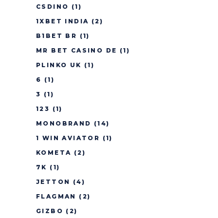
CSDINO
(1)
1XBET INDIA
(2)
B1BET BR
(1)
MR BET CASINO DE
(1)
PLINKO UK
(1)
6
(1)
3
(1)
123
(1)
MONOBRAND
(14)
1 WIN AVIATOR
(1)
KOMETA
(2)
7K
(1)
JETTON
(4)
FLAGMAN
(2)
GIZBO
(2)