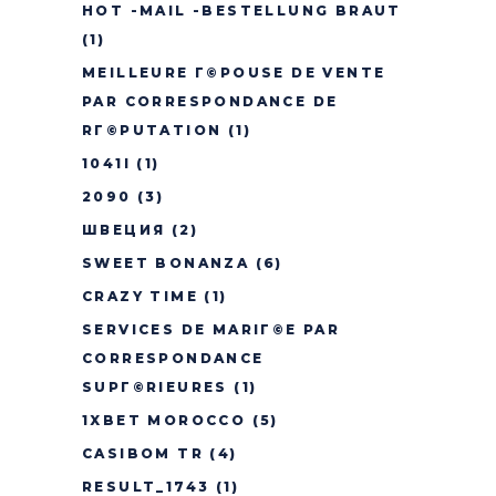
HOT -MAIL -BESTELLUNG BRAUT
(1)
MEILLEURE Г©POUSE DE VENTE
PAR CORRESPONDANCE DE
RГ©PUTATION
(1)
1041I
(1)
2090
(3)
ШВЕЦИЯ
(2)
SWEET BONANZA
(6)
CRAZY TIME
(1)
SERVICES DE MARIГ©E PAR
CORRESPONDANCE
SUPГ©RIEURES
(1)
1XBET MOROCCO
(5)
CASIBOM TR
(4)
RESULT_1743
(1)