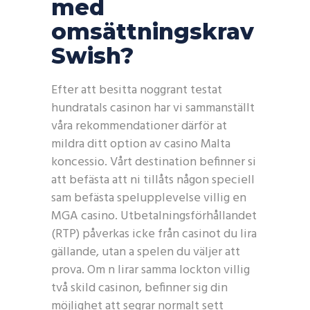
med
omsättningskrav
Swish?
Efter att besitta noggrant testat
hundratals casinon har vi sammanställt
våra rekommendationer därför at
mildra ditt option av casino Malta
koncessio. Vårt destination befinner si
att befästa att ni tillåts någon speciell
sam befästa spelupplevelse villig en
MGA casino. Utbetalningsförhållandet
(RTP) påverkas icke från casinot du lira
gällande, utan a spelen du väljer att
prova. Om n lirar samma lockton villig
två skild casinon, befinner sig din
möjlighet att segrar normalt sett