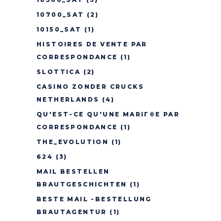
10700_SAT
(2)
10150_SAT
(1)
HISTOIRES DE VENTE PAR
CORRESPONDANCE
(1)
SLOTTICA
(2)
CASINO ZONDER CRUCKS
NETHERLANDS
(4)
QU'EST-CE QU'UNE MARIГ©E PAR
CORRESPONDANCE
(1)
THE_EVOLUTION
(1)
624
(3)
MAIL BESTELLEN
BRAUTGESCHICHTEN
(1)
BESTE MAIL -BESTELLUNG
BRAUTAGENTUR
(1)