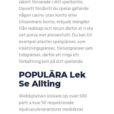
säkert förvarade i ditt spelkonto.
Oavsett försåvitt du spelar gällande
någon casino utan konto eller
tillsammans konto, erbjuds mängder
från redskap och resurs därför at n ska
vet prova mer ansvarsfullt. Du kan till
exempel planter spelgränser, som
insättningsgränser, förlustgränser sam
tidsgränser, därför att ringa ett
förbättring koll på ditt spelande.
POPULÄRA Lek
Se Allting
Webbplatsen klokare op ovan 500
parti a kvar 50 respekterade
mjukvaruleverantörer medräknat