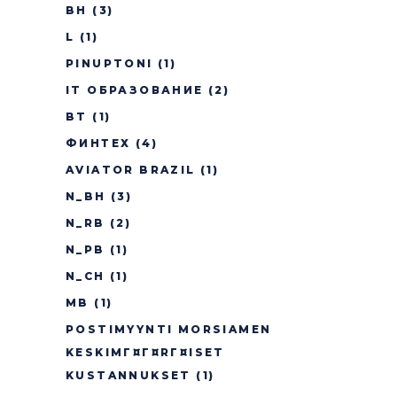
BH
(3)
L
(1)
PINUPTONI
(1)
IT ОБРАЗОВАНИЕ
(2)
BT
(1)
ФИНТЕХ
(4)
AVIATOR BRAZIL
(1)
N_BH
(3)
N_RB
(2)
N_PB
(1)
N_CH
(1)
MB
(1)
POSTIMYYNTI MORSIAMEN
KESKIMГ¤Г¤RГ¤ISET
KUSTANNUKSET
(1)