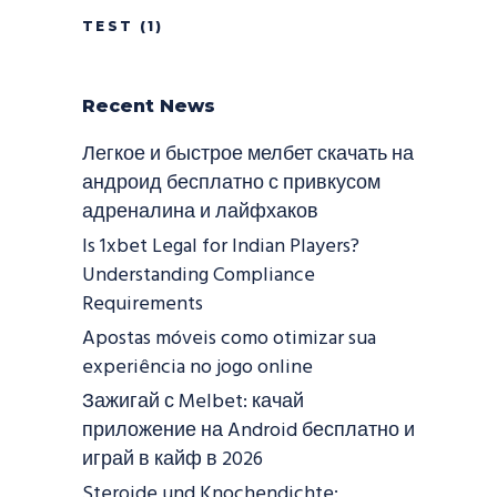
TEST
(1)
Recent News
Легкое и быстрое мелбет скачать на
андроид бесплатно с привкусом
адреналина и лайфхаков
Is 1xbet Legal for Indian Players?
Understanding Compliance
Requirements
Apostas móveis como otimizar sua
experiência no jogo online
Зажигай с Melbet: качай
приложение на Android бесплатно и
играй в кайф в 2026
Steroide und Knochendichte: