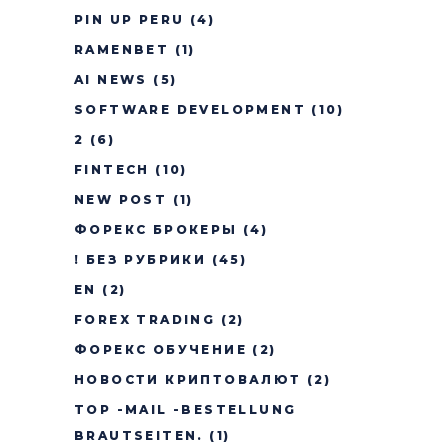
PIN UP PERU
(4)
RAMENBET
(1)
AI NEWS
(5)
SOFTWARE DEVELOPMENT
(10)
2
(6)
FINTECH
(10)
NEW POST
(1)
ФОРЕКС БРОКЕРЫ
(4)
! БЕЗ РУБРИКИ
(45)
EN
(2)
FOREX TRADING
(2)
ФОРЕКС ОБУЧЕНИЕ
(2)
НОВОСТИ КРИПТОВАЛЮТ
(2)
TOP -MAIL -BESTELLUNG
BRAUTSEITEN.
(1)