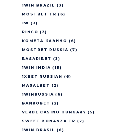
1WIN BRAZIL
(3)
MOSTBET TR
(6)
1W
(3)
PINCO
(3)
КОМЕТА КАЗИНО
(6)
MOSTBET RUSSIA
(7)
BASARIBET
(3)
1WIN INDIA
(15)
1XBET RUSSIAN
(6)
MASALBET
(2)
1WINRUSSIA
(6)
BANKOBET
(2)
VERDE CASINO HUNGARY
(5)
SWEET BONANZA TR
(2)
1WIN BRASIL
(6)