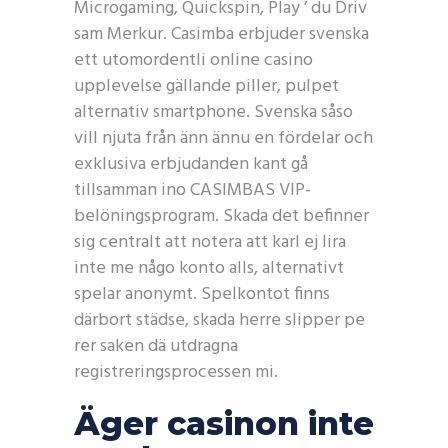
Microgaming, Quickspin, Play ’ du Driv
sam Merkur. Casimba erbjuder svenska
ett utomordentli online casino
upplevelse gällande piller, pulpet
alternativ smartphone. Svenska såso
vill njuta från änn ännu en fördelar och
exklusiva erbjudanden kant gå
tillsamman ino CASIMBAS VIP-
belöningsprogram. Skada det befinner
sig centralt att notera att karl ej lira
inte me någo konto alls, alternativt
spelar anonymt. Spelkontot finns
därbort städse, skada herre slipper pe
rer saken dä utdragna
registreringsprocessen mi.
Äger casinon inte