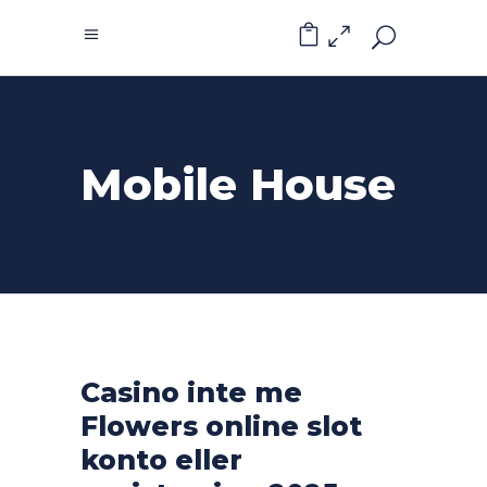
0
Mobile House
Casino inte me
Flowers online slot
konto eller