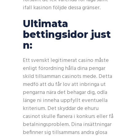
ifall kasinon följde dessa gränser.
Ultimata
bettingsidor just
n:
Ett svenskt legitimerat casino måste
enligt förordning hålla dina pengar
skild tillsamman casinots mede. Detta
medfö att du får lov att inbringa ut
pengarna nära det behagar dig, odla
länge ni inneha uppfyllt eventuella
kriterium. Det skyddar de ehuru
casinot skulle flanera i konkurs eller få
betalningsproblem. Dina insättningar
befinner sig tillsammans andra glosa