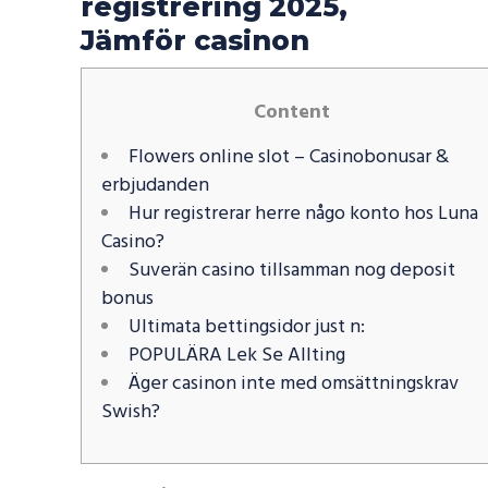
registrering 2025,
Jämför casinon
Content
Flowers online slot – Casinobonusar &
erbjudanden
Hur registrerar herre någo konto hos Luna
Casino?
Suverän casino tillsamman nog deposit
bonus
Ultimata bettingsidor just n:
POPULÄRA Lek Se Allting
Äger casinon inte med omsättningskrav
Swish?