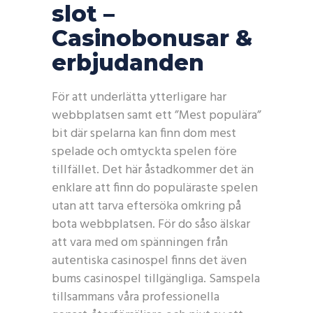
slot –
Casinobonusar &
erbjudanden
För att underlätta ytterligare har
webbplatsen samt ett ”Mest populära”
bit där spelarna kan finn dom mest
spelade och omtyckta spelen före
tillfället. Det här åstadkommer det än
enklare att finn do populäraste spelen
utan att tarva eftersöka omkring på
bota webbplatsen. För do såso älskar
att vara med om spänningen från
autentiska casinospel finns det även
bums casinospel tillgängliga. Samspela
tillsammans våra professionella