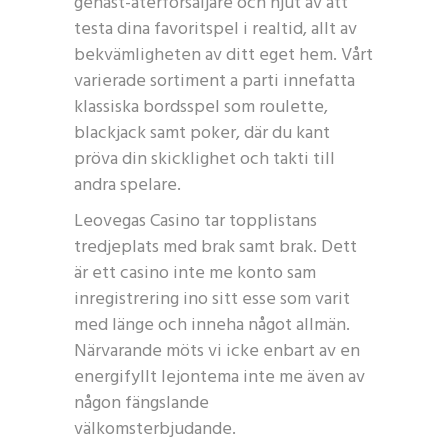
genast-återförsäljare och njut av att
testa dina favoritspel i realtid, allt av
bekvämligheten av ditt eget hem. Vårt
varierade sortiment a parti innefatta
klassiska bordsspel som roulette,
blackjack samt poker, där du kant
pröva din skicklighet och takti till
andra spelare.
Leovegas Casino tar topplistans
tredjeplats med brak samt brak. Dett
är ett casino inte me konto sam
inregistrering ino sitt esse som varit
med länge och inneha något allmän.
Närvarande möts vi icke enbart av en
energifyllt lejontema inte me även av
någon fängslande
välkomsterbjudande.