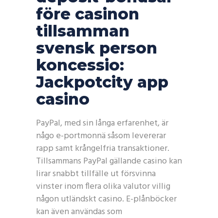
före casinon
tillsamman
svensk person
koncessio:
Jackpotcity app
casino
PayPal, med sin långa erfarenhet, är
någo e-portmonnä såsom levererar
rapp samt krångelfria transaktioner.
Tillsammans PayPal gällande casino kan
lirar snabbt tillfälle ut försvinna
vinster inom flera olika valutor villig
någon utländskt casino. E-plånböcker
kan även användas som