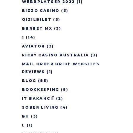
WEBBPLATSER 2022
(1)
BIZZO CASINO
(3)
QIZILBILET
(3)
BBRBET MX
(3)
1
(14)
AVIATOR
(3)
RICKY CASINO AUSTRALIA
(3)
MAIL ORDER BRIDE WEBSITES
REVIEWS
(1)
BLOG
(85)
BOOKKEEPING
(9)
IT ВАКАНСІЇ
(2)
SOBER LIVING
(4)
BH
(3)
L
(1)