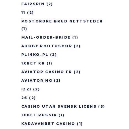
FAIRSPIN
(2)
11
(2)
POSTORDRE BRUD NETTSTEDER
(1)
MAIL-ORDER-BRIDE
(1)
ADOBE PHOTOSHOP
(2)
PLINKO_PL
(2)
1XBET KR
(1)
AVIATOR CASINO FR
(2)
AVIATOR NG
(2)
IZZI
(2)
26
(2)
CASINO UTAN SVENSK LICENS
(5)
1XBET RUSSIA
(1)
KARAVANBET CASINO
(1)