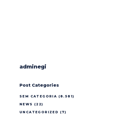
adminegi
Post Categories
SEM CATEGORIA
(8.581)
NEWS
(22)
UNCATEGORIZED
(7)