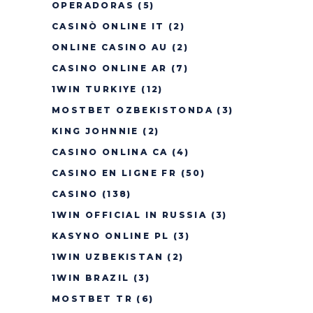
OPERADORAS
(5)
CASINÒ ONLINE IT
(2)
ONLINE CASINO AU
(2)
CASINO ONLINE AR
(7)
1WIN TURKIYE
(12)
MOSTBET OZBEKISTONDA
(3)
KING JOHNNIE
(2)
CASINO ONLINA CA
(4)
CASINO EN LIGNE FR
(50)
CASINO
(138)
1WIN OFFICIAL IN RUSSIA
(3)
KASYNO ONLINE PL
(3)
1WIN UZBEKISTAN
(2)
1WIN BRAZIL
(3)
MOSTBET TR
(6)