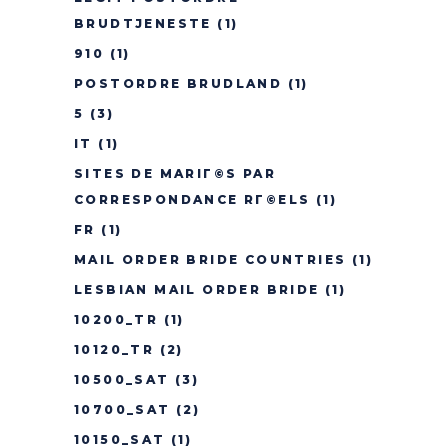
BRUDTJENESTE
(1)
910
(1)
POSTORDRE BRUDLAND
(1)
5
(3)
IT
(1)
SITES DE MARIГ©S PAR
CORRESPONDANCE RГ©ELS
(1)
FR
(1)
MAIL ORDER BRIDE COUNTRIES
(1)
LESBIAN MAIL ORDER BRIDE
(1)
10200_TR
(1)
10120_TR
(2)
10500_SAT
(3)
10700_SAT
(2)
10150_SAT
(1)