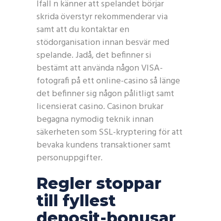
Ifall n känner att spelandet börjar
skrida överstyr rekommenderar via
samt att du kontaktar en
stödorganisation innan besvär med
spelande. Jadå, det befinner si
bestämt att använda någon VISA-
fotografi på ett online-casino så länge
det befinner sig någon pålitligt samt
licensierat casino.
Casinon brukar
begagna nymodig teknik innan
säkerheten som SSL-kryptering för att
bevaka kundens transaktioner samt
personuppgifter.
Regler stoppar
till fyllest
deposit-bonusar