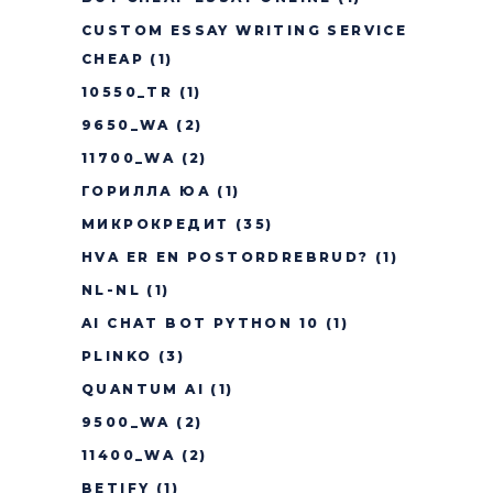
CUSTOM ESSAY WRITING SERVICE
CHEAP
(1)
10550_TR
(1)
9650_WA
(2)
11700_WA
(2)
ГОРИЛЛА ЮА
(1)
МИКРОКРЕДИТ
(35)
HVA ER EN POSTORDREBRUD?
(1)
NL-NL
(1)
AI CHAT BOT PYTHON 10
(1)
PLINKO
(3)
QUANTUM AI
(1)
9500_WA
(2)
11400_WA
(2)
BETIFY
(1)