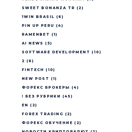
SWEET BONANZA TR
(2)
1WIN BRASIL
(6)
PIN UP PERU
(4)
RAMENBET
(1)
AI NEWS
(5)
SOFTWARE DEVELOPMENT
(10)
2
(6)
FINTECH
(10)
NEW POST
(1)
ФОРЕКС БРОКЕРЫ
(4)
! БЕЗ РУБРИКИ
(45)
EN
(2)
FOREX TRADING
(2)
ФОРЕКС ОБУЧЕНИЕ
(2)
НОВОСТИ КРИПТОВАЛЮТ
(2)