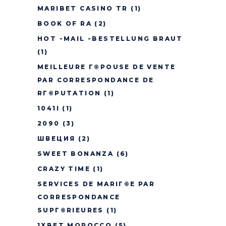
MARIBET CASINO TR
(1)
BOOK OF RA
(2)
HOT -MAIL -BESTELLUNG BRAUT
(1)
MEILLEURE Г©POUSE DE VENTE
PAR CORRESPONDANCE DE
RГ©PUTATION
(1)
1041I
(1)
2090
(3)
ШВЕЦИЯ
(2)
SWEET BONANZA
(6)
CRAZY TIME
(1)
SERVICES DE MARIГ©E PAR
CORRESPONDANCE
SUPГ©RIEURES
(1)
1XBET MOROCCO
(5)