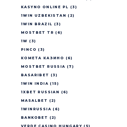
KASYNO ONLINE PL
(3)
1WIN UZBEKISTAN
(2)
1WIN BRAZIL
(3)
MOSTBET TR
(6)
1W
(3)
PINCO
(3)
КОМЕТА КАЗИНО
(6)
MOSTBET RUSSIA
(7)
BASARIBET
(3)
1WIN INDIA
(15)
1XBET RUSSIAN
(6)
MASALBET
(2)
1WINRUSSIA
(6)
BANKOBET
(2)
VERDE CASINO HUNGARY
(5)