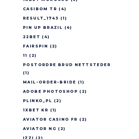
CASIBOM TR
(4)
RESULT_1743
(1)
PIN UP BRAZIL
(4)
22BET
(4)
FAIRSPIN
(2)
11
(2)
POSTORDRE BRUD NETTSTEDER
(1)
MAIL-ORDER-BRIDE
(1)
ADOBE PHOTOSHOP
(2)
PLINKO_PL
(2)
1XBET KR
(1)
AVIATOR CASINO FR
(2)
AVIATOR NG
(2)
IZZI
(2)