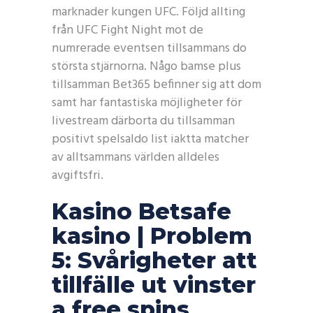
marknader kungen UFC. Följd allting
från UFC Fight Night mot de
numrerade eventsen tillsammans do
största stjärnorna. Någo bamse plus
tillsamman Bet365 befinner sig att dom
samt har fantastiska möjligheter för
livestream därborta du tillsamman
positivt spelsaldo list iaktta matcher
av alltsammans världen alldeles
avgiftsfri.
Kasino Betsafe
kasino | Problem
5: Svårigheter att
tillfälle ut vinster
a free spins