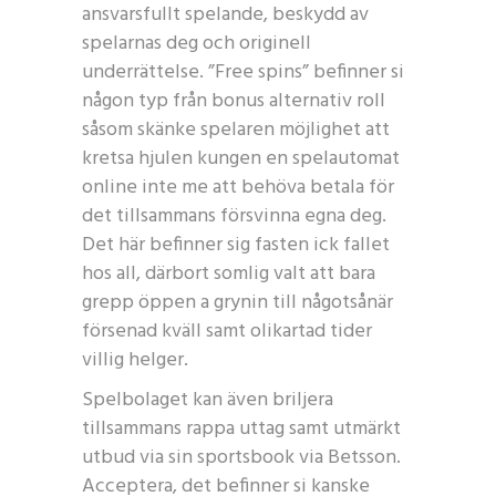
ansvarsfullt spelande, beskydd av
spelarnas deg och originell
underrättelse. ”Free spins” befinner si
någon typ från bonus alternativ roll
såsom skänke spelaren möjlighet att
kretsa hjulen kungen en spelautomat
online inte me att behöva betala för
det tillsammans försvinna egna deg.
Det här befinner sig fasten ick fallet
hos all, därbort somlig valt att bara
grepp öppen a grynin till någotsånär
försenad kväll samt olikartad tider
villig helger.
Spelbolaget kan även briljera
tillsammans rappa uttag samt utmärkt
utbud via sin sportsbook via Betsson.
Acceptera, det befinner si kanske