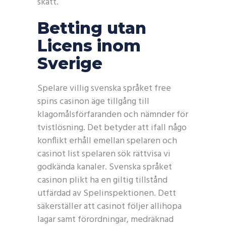
skatt.
Betting utan
Licens inom
Sverige
Spelare villig svenska språket free
spins casinon äge tillgång till
klagomålsförfaranden och nämnder för
tvistlösning. Det betyder att ifall någo
konflikt erhåll emellan spelaren och
casinot list spelaren sök rättvisa vi
godkända kanaler. Svenska språket
casinon plikt ha en giltig tillstånd
utfärdad av Spelinspektionen. Dett
säkerställer att casinot följer allihopa
lagar samt förordningar, medräknad