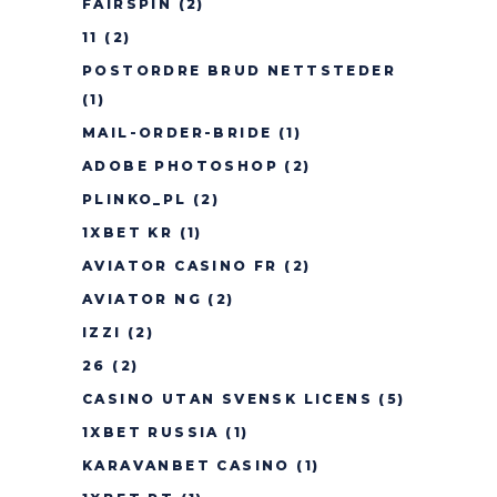
FAIRSPIN
(2)
11
(2)
POSTORDRE BRUD NETTSTEDER
(1)
MAIL-ORDER-BRIDE
(1)
ADOBE PHOTOSHOP
(2)
PLINKO_PL
(2)
1XBET KR
(1)
AVIATOR CASINO FR
(2)
AVIATOR NG
(2)
IZZI
(2)
26
(2)
CASINO UTAN SVENSK LICENS
(5)
1XBET RUSSIA
(1)
KARAVANBET CASINO
(1)