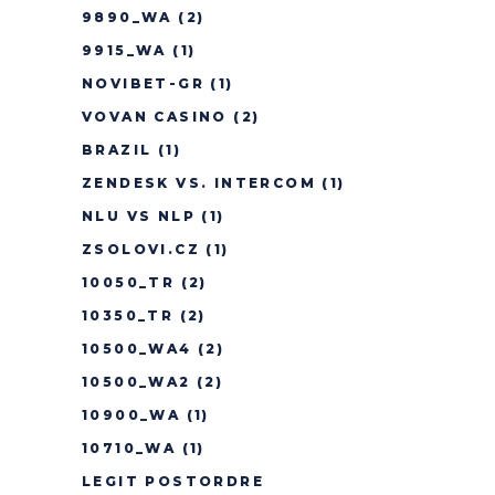
9890_WA
(2)
9915_WA
(1)
NOVIBET-GR
(1)
VOVAN CASINO
(2)
BRAZIL
(1)
ZENDESK VS. INTERCOM
(1)
NLU VS NLP
(1)
ZSOLOVI.CZ
(1)
10050_TR
(2)
10350_TR
(2)
10500_WA4
(2)
10500_WA2
(2)
10900_WA
(1)
10710_WA
(1)
LEGIT POSTORDRE