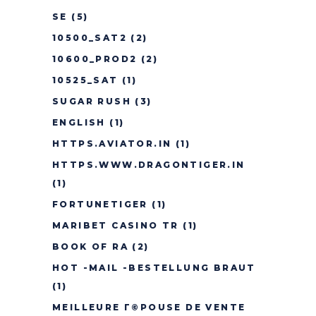
SE
(5)
10500_SAT2
(2)
10600_PROD2
(2)
10525_SAT
(1)
SUGAR RUSH
(3)
ENGLISH
(1)
HTTPS.AVIATOR.IN
(1)
HTTPS.WWW.DRAGONTIGER.IN
(1)
FORTUNETIGER
(1)
MARIBET CASINO TR
(1)
BOOK OF RA
(2)
HOT -MAIL -BESTELLUNG BRAUT
(1)
MEILLEURE Г©POUSE DE VENTE