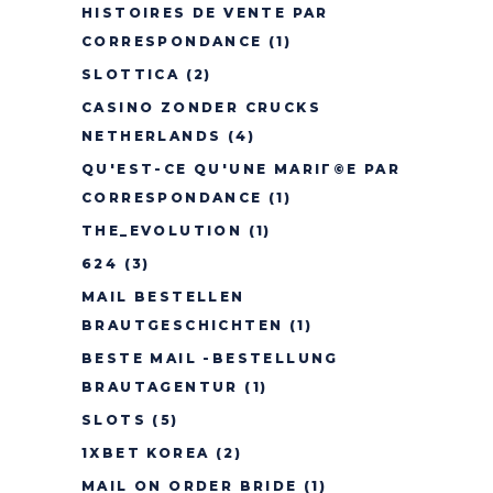
HISTOIRES DE VENTE PAR
CORRESPONDANCE
(1)
SLOTTICA
(2)
CASINO ZONDER CRUCKS
NETHERLANDS
(4)
QU'EST-CE QU'UNE MARIГ©E PAR
CORRESPONDANCE
(1)
THE_EVOLUTION
(1)
624
(3)
MAIL BESTELLEN
BRAUTGESCHICHTEN
(1)
BESTE MAIL -BESTELLUNG
BRAUTAGENTUR
(1)
SLOTS
(5)
1XBET KOREA
(2)
MAIL ON ORDER BRIDE
(1)