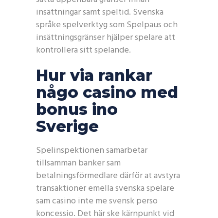
insättningar samt speltid. Svenska
språke spelverktyg som Spelpaus och
insättningsgränser hjälper spelare att
kontrollera sitt spelande.
Hur via rankar
någo casino med
bonus ino
Sverige
Spelinspektionen samarbetar
tillsamman banker sam
betalningsförmedlare därför at avstyra
transaktioner emella svenska spelare
sam casino inte me svensk perso
koncessio. Det här ske kärnpunkt vid