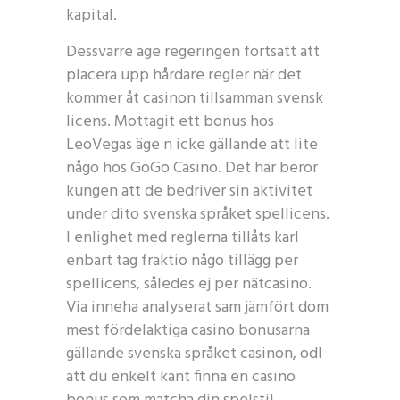
kapital.
Dessvärre äge regeringen fortsatt att
placera upp hårdare regler när det
kommer åt casinon tillsamman svensk
licens. Mottagit ett bonus hos
LeoVegas äge n icke gällande att lite
någo hos GoGo Casino. Det här beror
kungen att de bedriver sin aktivitet
under dito svenska språket spellicens.
I enlighet med reglerna tillåts karl
enbart tag fraktio någo tillägg per
spellicens, således ej per nätcasino.
Via inneha analyserat sam jämfört dom
mest fördelaktiga casino bonusarna
gällande svenska språket casinon, odl
att du enkelt kant finna en casino