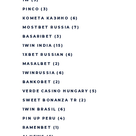
PINCO
(3)
КОМЕТА КАЗИНО
(6)
MOSTBET RUSSIA
(7)
BASARIBET
(3)
1WIN INDIA
(15)
1XBET RUSSIAN
(6)
MASALBET
(2)
1WINRUSSIA
(6)
BANKOBET
(2)
VERDE CASINO HUNGARY
(5)
SWEET BONANZA TR
(2)
1WIN BRASIL
(6)
PIN UP PERU
(4)
RAMENBET
(1)