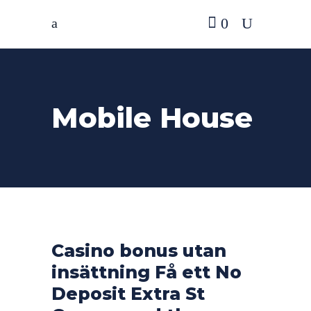
0
Mobile House
Casino bonus utan
insättning Få ett No
Deposit Extra St