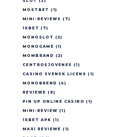
SLOT
(2)
MOSTBET
(1)
MINI-REVIEWS
(7)
1XBET
(7)
MONOSLOT
(2)
MONOGAME
(1)
MOMBRAND
(2)
CENTROSJOVENES
(1)
CASINO SVENSK LICENS
(1)
MONOBREND
(4)
REVIEWE
(9)
PIN UP ONLINE CASINO
(1)
MINI-REVIEW
(1)
1XBET APK
(1)
MAXI REVIEWE
(1)