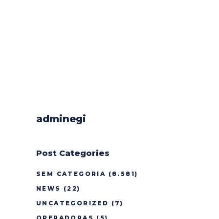
adminegi
Post Categories
SEM CATEGORIA
(8.581)
NEWS
(22)
UNCATEGORIZED
(7)
OPERADORAS
(5)