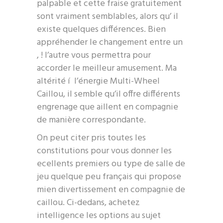
palpable et cette fraise gratuitement
sont vraiment semblables, alors qu’ il
existe quelques différences. Bien
appréhender le changement entre un
, ! l’autre vous permettra pour
accorder le meilleur amusement. Ma
altérité í l’énergie Multi-Wheel
Caillou, il semble qu’il offre différents
engrenage que aillent en compagnie
de manière correspondante.
On peut citer pris toutes les
constitutions pour vous donner les
ecellents premiers ou type de salle de
jeu quelque peu français qui propose
mien divertissement en compagnie de
caillou. Ci-dedans, achetez
intelligence les options au sujet