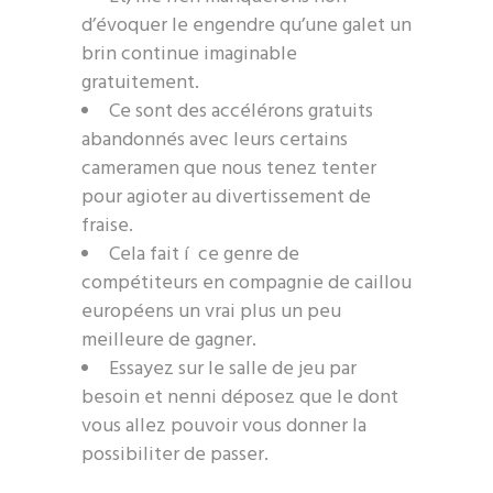
d’évoquer le engendre qu’une galet un
brin continue imaginable
gratuitement.
Ce sont des accélérons gratuits
abandonnés avec leurs certains
cameramen que nous tenez tenter
pour agioter au divertissement de
fraise.
Cela fait í ce genre de
compétiteurs en compagnie de caillou
européens un vrai plus un peu
meilleure de gagner.
Essayez sur le salle de jeu par
besoin et nenni déposez que le dont
vous allez pouvoir vous donner la
possibiliter de passer.