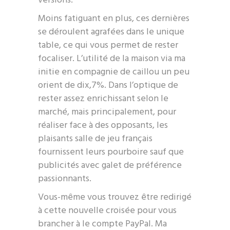
versions.
Moins fatiguant en plus, ces dernières
se déroulent agrafées dans le unique
table, ce qui vous permet de rester
focaliser. L’utilité de la maison via ma
initie en compagnie de caillou un peu
orient de dix,7%. Dans l’optique de
rester assez enrichissant selon le
marché, mais principalement, pour
réaliser face à des opposants, les
plaisants salle de jeu français
fournissent leurs pourboire sauf que
publicités avec galet de préférence
passionnants.
Vous-même vous trouvez être redirigé
à cette nouvelle croisée pour vous
brancher à le compte PayPal. Ma