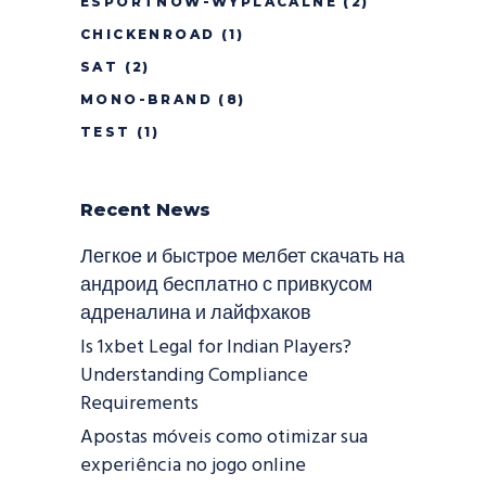
ESPORTNOW-WYPLACALNE
(2)
CHICKENROAD
(1)
SAT
(2)
MONO-BRAND
(8)
TEST
(1)
Recent News
Легкое и быстрое мелбет скачать на
андроид бесплатно с привкусом
адреналина и лайфхаков
Is 1xbet Legal for Indian Players?
Understanding Compliance
Requirements
Apostas móveis como otimizar sua
experiência no jogo online