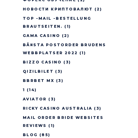
НОВОСТИ КРИПТОВАЛЮТ
(2)
TOP -MAIL -BESTELLUNG
BRAUTSEITEN.
(1)
GAMA CASINO
(2)
BÃ¤STA POSTORDER BRUDENS
WEBBPLATSER 2022
(1)
BIZZO CASINO
(3)
QIZILBILET
(3)
BBRBET MX
(3)
1
(14)
AVIATOR
(3)
RICKY CASINO AUSTRALIA
(3)
MAIL ORDER BRIDE WEBSITES
REVIEWS
(1)
BLOG
(85)