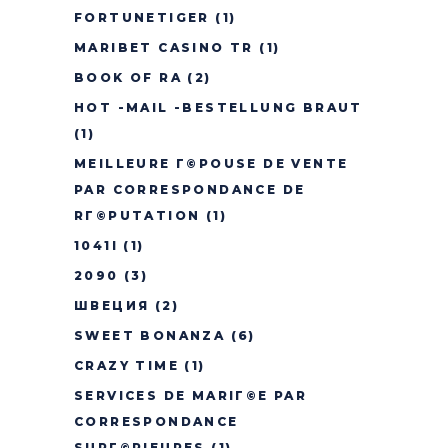
FORTUNETIGER
(1)
MARIBET CASINO TR
(1)
BOOK OF RA
(2)
HOT -MAIL -BESTELLUNG BRAUT
(1)
MEILLEURE Г©POUSE DE VENTE
PAR CORRESPONDANCE DE
RГ©PUTATION
(1)
1041I
(1)
2090
(3)
ШВЕЦИЯ
(2)
SWEET BONANZA
(6)
CRAZY TIME
(1)
SERVICES DE MARIГ©E PAR
CORRESPONDANCE
SUPГ©RIEURES
(1)