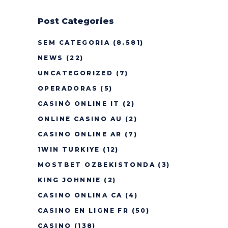
Post Categories
SEM CATEGORIA
(8.581)
NEWS
(22)
UNCATEGORIZED
(7)
OPERADORAS
(5)
CASINÒ ONLINE IT
(2)
ONLINE CASINO AU
(2)
CASINO ONLINE AR
(7)
1WIN TURKIYE
(12)
MOSTBET OZBEKISTONDA
(3)
KING JOHNNIE
(2)
CASINO ONLINA CA
(4)
CASINO EN LIGNE FR
(50)
CASINO
(138)