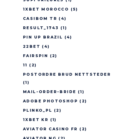
1XBET MOROCCO
(5)
CASIBOM TR
(4)
RESULT_1743
(1)
PIN UP BRAZIL
(4)
22BET
(4)
FAIRSPIN
(2)
11
(2)
POSTORDRE BRUD NETTSTEDER
(1)
MAIL-ORDER-BRIDE
(1)
ADOBE PHOTOSHOP
(2)
PLINKO_PL
(2)
1XBET KR
(1)
AVIATOR CASINO FR
(2)
AVIATOR NG
(2)