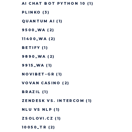
AI CHAT BOT PYTHON 10
(1)
PLINKO
(3)
QUANTUM AI
(1)
9500_WA
(2)
11400_WA
(2)
BETIFY
(1)
9890_WA
(2)
9915_WA
(1)
NOVIBET-GR
(1)
VOVAN CASINO
(2)
BRAZIL
(1)
ZENDESK VS. INTERCOM
(1)
NLU VS NLP
(1)
ZSOLOVI.CZ
(1)
10050_TR
(2)