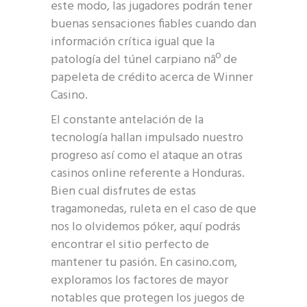
este modo, las jugadores podrán tener
buenas sensaciones fiables cuando dan
información crítica igual que la
patologí­a del túnel carpiano nâº de
papeleta de crédito acerca de Winner
Casino.
El constante antelación de la
tecnología hallan impulsado nuestro
progreso así­ como el ataque an otras
casinos online referente a Honduras.
Bien cual disfrutes de estas
tragamonedas, ruleta en el caso de que
nos lo olvidemos póker, aquí podrás
encontrar el sitio perfecto de
mantener tu pasión. En casino.com,
exploramos los factores de mayor
notables que protegen los juegos de