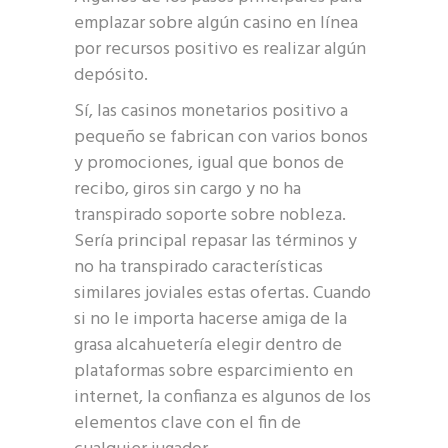
emplazar sobre algún casino en línea
por recursos positivo es realizar algún
depósito.
Sí, las casinos monetarios positivo a
pequeño se fabrican con varios bonos
y promociones, igual que bonos de
recibo, giros sin cargo y no ha
transpirado soporte sobre nobleza.
Serí­a principal repasar las términos y
no ha transpirado características
similares joviales estas ofertas. Cuando
si no le importa hacerse amiga de la
grasa alcahuetería elegir dentro de
plataformas sobre esparcimiento en
internet, la confianza es algunos de los
elementos clave con el fin de