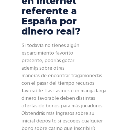
en internet
referente a
España por
dinero real?
Si todavía no tienes algún
esparcimiento favorito
presente, podrías gozar
ademí¡s sobre otras
maneras de encontrar tragamonedas
con el pasar del tiempo recursos
favorable. Las casinos con manga larga
dinero favorable deben distintas
ofertas de bonos para más jugadores.
Obtendrás más ingresos sobre su
inicial depósito si escoges cualquier
bono sobre casino que inscribirí¡