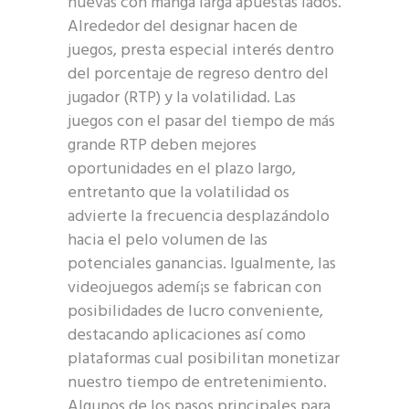
nuevas con manga larga apuestas lados.
Alrededor del designar hacen de
juegos, presta especial interés dentro
del porcentaje de regreso dentro del
jugador (RTP) y la volatilidad.
Las
juegos con el pasar del tiempo de más
grande RTP deben mejores
oportunidades en el plazo largo,
entretanto que la volatilidad os
advierte la frecuencia desplazándolo
hacia el pelo volumen de las
potenciales ganancias. Igualmente, las
videojuegos ademí¡s se fabrican con
posibilidades de lucro conveniente,
destacando aplicaciones así­ como
plataformas cual posibilitan monetizar
nuestro tiempo de entretenimiento.
Algunos de los pasos principales para