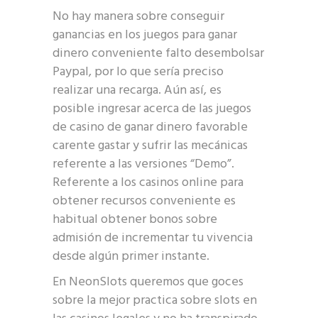
No hay manera sobre conseguir
ganancias en los juegos para ganar
dinero conveniente falto desembolsar
Paypal, por lo que serí­a preciso
realizar una recarga. Aún así, es
posible ingresar acerca de las juegos
de casino de ganar dinero favorable
carente gastar y sufrir las mecánicas
referente a las versiones “Demo”.
Referente a los casinos online para
obtener recursos conveniente es
habitual obtener bonos sobre
admisión de incrementar tu vivencia
desde algún primer instante.
En NeonSlots queremos que goces
sobre la mejor practica sobre slots en