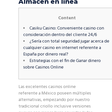
Almacén en línea
Content
Casiku Casino: Conveniente casino con
consideración dentro del cliente 24/6
¿Serí­a con total seguridad jugar acerca de
cualquier casino en internet referente a
España por dinero real?
Estrategias con el fin de Ganar dinero
sobre Casinos Online
Las excelentes casinos online
referente a México poseen múltiples
alternativas, empezando por nuestro
tradicional criollo inclusive versiones