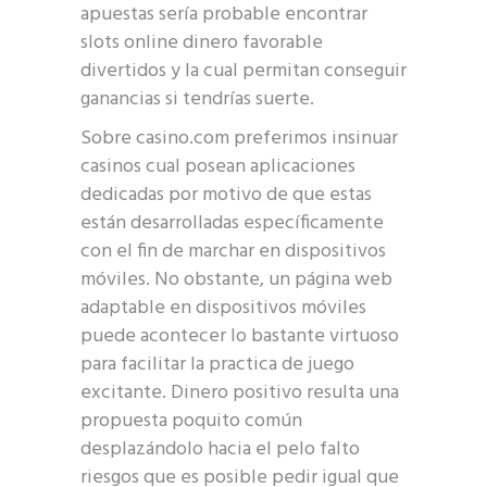
apuestas serí­a probable encontrar
slots online dinero favorable
divertidos y la cual permitan conseguir
ganancias si tendrí­as suerte.
Sobre casino.com preferimos insinuar
casinos cual posean aplicaciones
dedicadas por motivo de que estas
están desarrolladas específicamente
con el fin de marchar en dispositivos
móviles. No obstante, un página web
adaptable en dispositivos móviles
puede acontecer lo bastante virtuoso
para facilitar la practica de juego
excitante. Dinero positivo resulta una
propuesta poquito común
desplazándolo hacia el pelo falto
riesgos que es posible pedir igual que