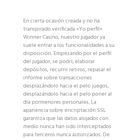
En cierta ocasión creada y no ha
transpirado verificada «Yo perfil»
Winner Casino, nuestro jugador ya
suele entrar a los funcionalidades a su
disposición. Empezando por el perfil
del jugador, se podrí¡ elaborar
depósitos, recurrir retiros, repasar el
informe sobre transacciones
desplazándolo hacia el pelo juegos,
desplazándolo hacia el pelo poner al
día pormenores personales. La
apariencia sobre encriptación SSL
garantiza que las datos alojados con
medio nunca han sido interceptados
para terceros nunca autorizados. De