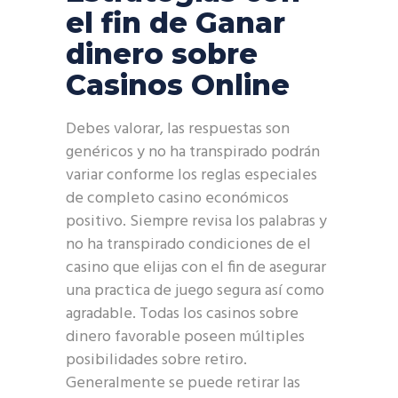
el fin de Ganar
dinero sobre
Casinos Online
Debes valorar, las respuestas son
genéricos y no ha transpirado podrán
variar conforme los reglas especiales
de completo casino económicos
positivo. Siempre revisa los palabras y
no ha transpirado condiciones de el
casino que elijas con el fin de asegurar
una practica de juego segura así­ como
agradable. Todas los casinos sobre
dinero favorable poseen múltiples
posibilidades sobre retiro.
Generalmente se puede retirar las