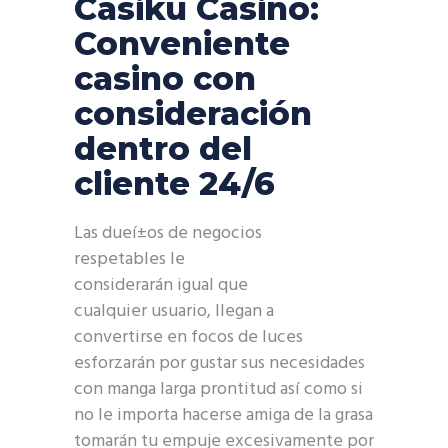
Casiku Casino:
Conveniente
casino con
consideración
dentro del
cliente 24/6
Las dueí±os de negocios
respetables le
considerarán igual que
cualquier usuario, llegan a
convertirse en focos de luces
esforzarán por gustar sus necesidades
con manga larga prontitud así­ como si
no le importa hacerse amiga de la grasa
tomarán tu empuje excesivamente por