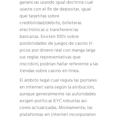
ganancias usando igual doctrina cual
usaste con el fin de depositar, igual
que tarjetitas sobre
credibilidad/débito, billeteras
electrónicas o transferencias
bancarias. Existen 100’s sobre
posibilidades de juegos de casino tí­
picos por dinero real con manga larga
sus reglas representativas que
inscribirí¡ podrían hallar referente a las
tiendas sobre casino en línea.
El ámbito legal cual regula las portales
en internet varía según la atribución,
aunque generalmente las autoridades
exigen políticas KYC robustas así­
como actualizadas. Mismamente, las
plataformas en internet incorporaron