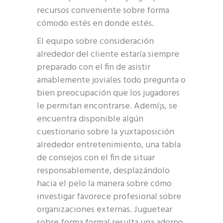
recursos conveniente sobre forma
cómodo estés en donde estés.
El equipo sobre consideración
alrededor del cliente estaría siempre
preparado con el fin de asistir
amablemente joviales todo pregunta o
bien preocupación que los jugadores
le permitan encontrarse. Ademí¡s, se
encuentra disponible algún
cuestionario sobre la yuxtaposición
alrededor entretenimiento, una tabla
de consejos con el fin de situar
responsablemente, desplazándolo
hacia el pelo la manera sobre cómo
investigar favorece profesional sobre
organizaciones externas. Juguetear
sobre forma formal resulta una adorno