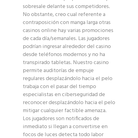
sobresale delante sus competidores.
No obstante, creo cual referente a
contraposición con manga larga otras
casinos online hay varias promociones
de cada día/semanales. Las jugadores
podrían ingresar alrededor del casino
desde teléfonos modernos y no ha
transpirado tabletas. Nuestro casino
permite auditorías de empuje
regulares desplazándolo hacia el pelo
trabaja con el pasar del tiempo
especialistas en ciberseguridad de
reconocer desplazándolo hacia el pelo
mitigar cualquier factible amenaza.
Los jugadores son notificados de
inmediato si llegan a convertirse en
focos de luces detecta todo labor