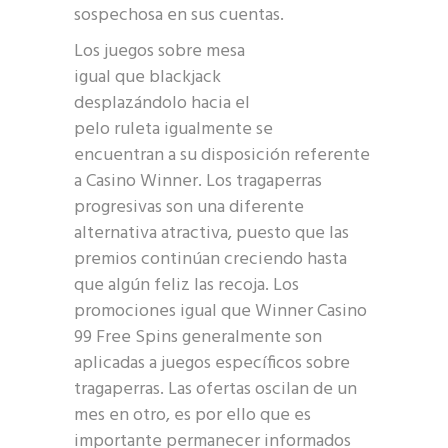
sospechosa en sus cuentas.
Los juegos sobre mesa
igual que blackjack
desplazándolo hacia el
pelo ruleta igualmente se
encuentran a su disposición referente
a Casino Winner. Los tragaperras
progresivas son una diferente
alternativa atractiva, puesto que las
premios continúan creciendo hasta
que algún feliz las recoja. Los
promociones igual que Winner Casino
99 Free Spins generalmente son
aplicadas a juegos específicos sobre
tragaperras. Las ofertas oscilan de un
mes en otro, es por ello que es
importante permanecer informados