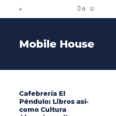
0
Mobile House
Cafebrería El
Péndulo: Libros así­
como Cultura