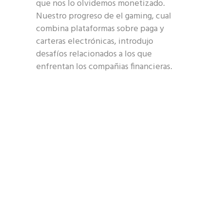
que nos lo olvidemos monetizado.
Nuestro progreso de el gaming, cual
combina plataformas sobre paga y
carteras electrónicas, introdujo
desafíos relacionados a los que
enfrentan los compañias financieras.