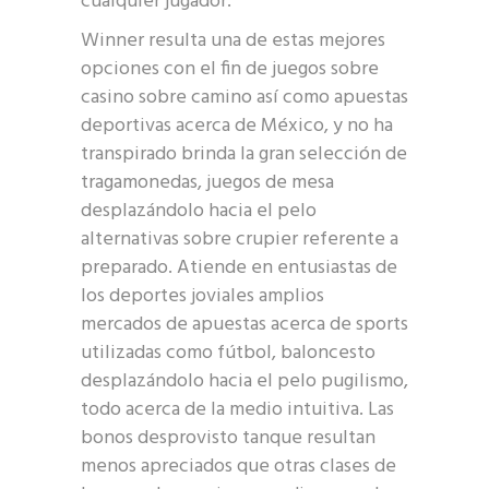
cualquier jugador.
Winner resulta una de estas mejores
opciones con el fin de juegos sobre
casino sobre camino así­ como apuestas
deportivas acerca de México, y no ha
transpirado brinda la gran selección de
tragamonedas, juegos de mesa
desplazándolo hacia el pelo
alternativas sobre crupier referente a
preparado. Atiende en entusiastas de
los deportes joviales amplios
mercados de apuestas acerca de sports
utilizadas como fútbol, baloncesto
desplazándolo hacia el pelo pugilismo,
todo acerca de la medio intuitiva. Las
bonos desprovisto tanque resultan
menos apreciados que otras clases de