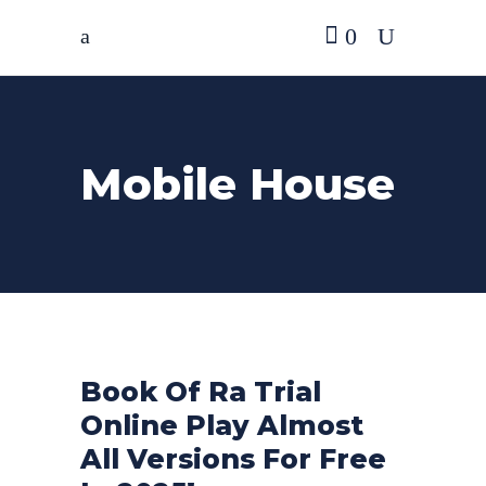
0
Mobile House
Book Of Ra Trial
Online Play Almost
All Versions For Free