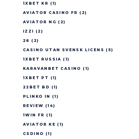
1XBET KR
(1)
AVIATOR CASINO FR
(2)
AVIATOR NG
(2)
IZZI
(2)
26
(2)
CASINO UTAN SVENSK LICENS
(5)
1XBET RUSSIA
(1)
KARAVANBET CASINO
(1)
1XBET PT
(1)
22BET BD
(1)
PLINKO IN
(1)
REVIEW
(14)
1WIN FR
(1)
AVIATOR KE
(1)
CSDINO
(1)