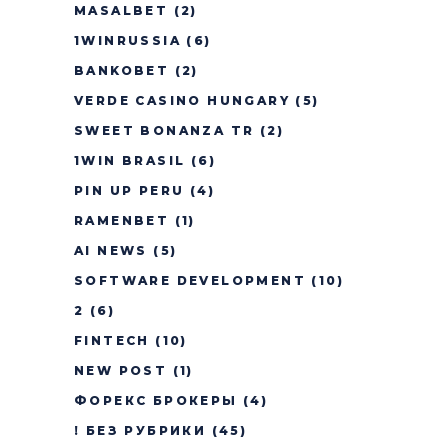
MASALBET
(2)
1WINRUSSIA
(6)
BANKOBET
(2)
VERDE CASINO HUNGARY
(5)
SWEET BONANZA TR
(2)
1WIN BRASIL
(6)
PIN UP PERU
(4)
RAMENBET
(1)
AI NEWS
(5)
SOFTWARE DEVELOPMENT
(10)
2
(6)
FINTECH
(10)
NEW POST
(1)
ФОРЕКС БРОКЕРЫ
(4)
! БЕЗ РУБРИКИ
(45)