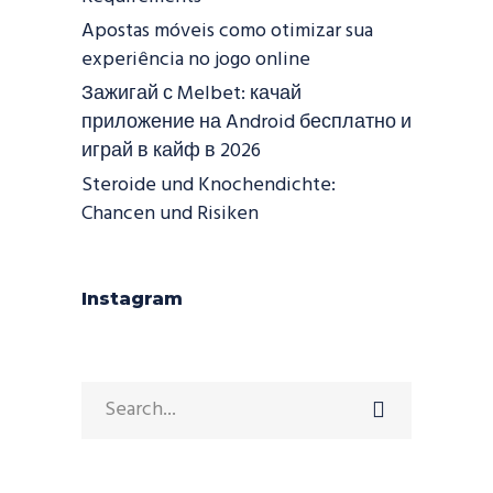
Apostas móveis como otimizar sua
experiência no jogo online
Зажигай с Melbet: качай
приложение на Android бесплатно и
играй в кайф в 2026
Steroide und Knochendichte:
Chancen und Risiken
Instagram
Search
for: