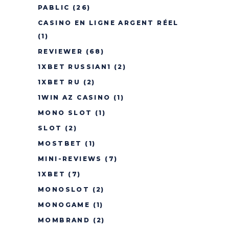
PABLIC
(26)
CASINO EN LIGNE ARGENT RÉEL
(1)
REVIEWER
(68)
1XBET RUSSIAN1
(2)
1XBET RU
(2)
1WIN AZ CASINO
(1)
MONO SLOT
(1)
SLOT
(2)
MOSTBET
(1)
MINI-REVIEWS
(7)
1XBET
(7)
MONOSLOT
(2)
MONOGAME
(1)
MOMBRAND
(2)