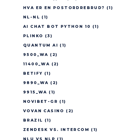
HVA ER EN POSTORDREBRUD?
(1)
NL-NL
(1)
AI CHAT BOT PYTHON 10
(1)
PLINKO
(3)
QUANTUM AI
(1)
9500_WA
(2)
11400_WA
(2)
BETIFY
(1)
9890_WA
(2)
9915_WA
(1)
NOVIBET-GR
(1)
VOVAN CASINO
(2)
BRAZIL
(1)
ZENDESK VS. INTERCOM
(1)
NLU VS NLP
(1)