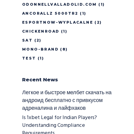
ODONNELLVALLADOLID.COM
(1)
ANCORALLZ 5000TR2
(1)
ESPORTNOW-WYPLACALNE
(2)
CHICKENROAD
(1)
SAT
(2)
MONO-BRAND
(8)
TEST
(1)
Recent News
Легкое и быстрое мелбет скачать на
андроид бесплатно с привкусом
адреналина и лайфхаков
Is 1xbet Legal for Indian Players?
Understanding Compliance
Requirements