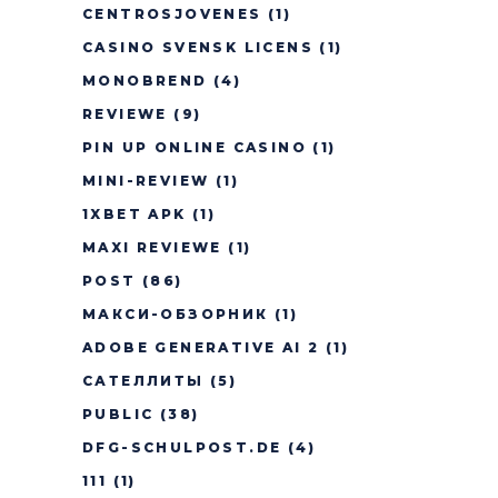
CENTROSJOVENES
(1)
CASINO SVENSK LICENS
(1)
MONOBREND
(4)
REVIEWE
(9)
PIN UP ONLINE CASINO
(1)
MINI-REVIEW
(1)
1XBET APK
(1)
MAXI REVIEWE
(1)
POST
(86)
МАКСИ-ОБЗОРНИК
(1)
ADOBE GENERATIVE AI 2
(1)
САТЕЛЛИТЫ
(5)
PUBLIC
(38)
DFG-SCHULPOST.DE
(4)
111
(1)