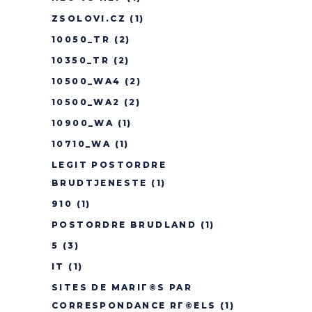
ZSOLOVI.CZ
(1)
10050_TR
(2)
10350_TR
(2)
10500_WA4
(2)
10500_WA2
(2)
10900_WA
(1)
10710_WA
(1)
LEGIT POSTORDRE
BRUDTJENESTE
(1)
910
(1)
POSTORDRE BRUDLAND
(1)
5
(3)
IT
(1)
SITES DE MARIГ©S PAR
CORRESPONDANCE RГ©ELS
(1)