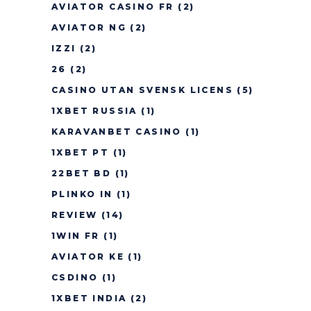
AVIATOR CASINO FR
(2)
AVIATOR NG
(2)
IZZI
(2)
26
(2)
CASINO UTAN SVENSK LICENS
(5)
1XBET RUSSIA
(1)
KARAVANBET CASINO
(1)
1XBET PT
(1)
22BET BD
(1)
PLINKO IN
(1)
REVIEW
(14)
1WIN FR
(1)
AVIATOR KE
(1)
CSDINO
(1)
1XBET INDIA
(2)