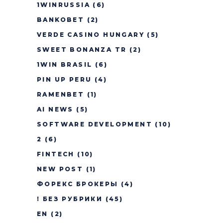
1WINRUSSIA
(6)
BANKOBET
(2)
VERDE CASINO HUNGARY
(5)
SWEET BONANZA TR
(2)
1WIN BRASIL
(6)
PIN UP PERU
(4)
RAMENBET
(1)
AI NEWS
(5)
SOFTWARE DEVELOPMENT
(10)
2
(6)
FINTECH
(10)
NEW POST
(1)
ФОРЕКС БРОКЕРЫ
(4)
! БЕЗ РУБРИКИ
(45)
EN
(2)