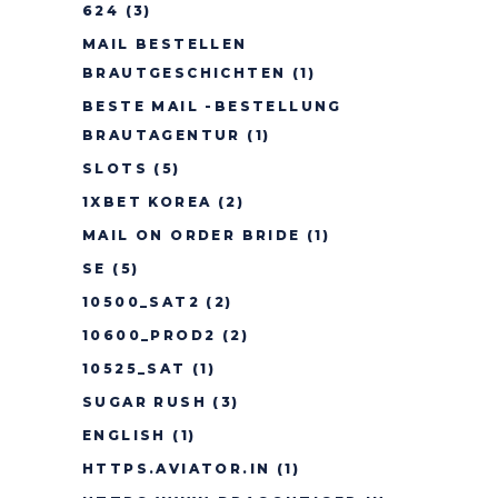
624
(3)
MAIL BESTELLEN
BRAUTGESCHICHTEN
(1)
BESTE MAIL -BESTELLUNG
BRAUTAGENTUR
(1)
SLOTS
(5)
1XBET KOREA
(2)
MAIL ON ORDER BRIDE
(1)
SE
(5)
10500_SAT2
(2)
10600_PROD2
(2)
10525_SAT
(1)
SUGAR RUSH
(3)
ENGLISH
(1)
HTTPS.AVIATOR.IN
(1)