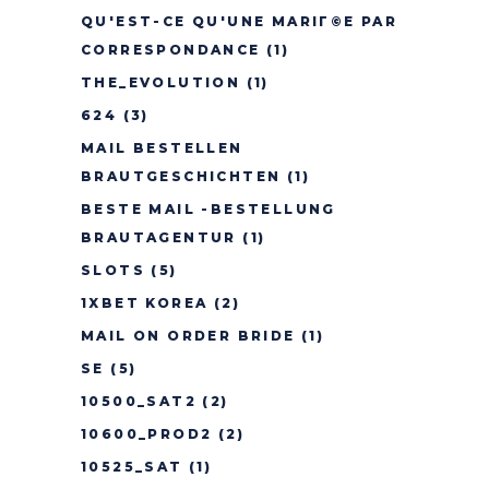
QU'EST-CE QU'UNE MARIГ©E PAR
CORRESPONDANCE
(1)
THE_EVOLUTION
(1)
624
(3)
MAIL BESTELLEN
BRAUTGESCHICHTEN
(1)
BESTE MAIL -BESTELLUNG
BRAUTAGENTUR
(1)
SLOTS
(5)
1XBET KOREA
(2)
MAIL ON ORDER BRIDE
(1)
SE
(5)
10500_SAT2
(2)
10600_PROD2
(2)
10525_SAT
(1)