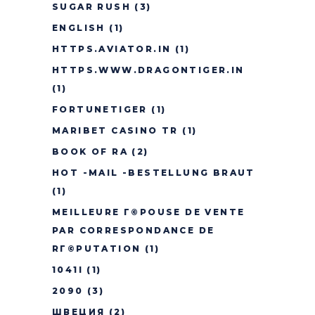
SUGAR RUSH
(3)
ENGLISH
(1)
HTTPS.AVIATOR.IN
(1)
HTTPS.WWW.DRAGONTIGER.IN
(1)
FORTUNETIGER
(1)
MARIBET CASINO TR
(1)
BOOK OF RA
(2)
HOT -MAIL -BESTELLUNG BRAUT
(1)
MEILLEURE Г©POUSE DE VENTE
PAR CORRESPONDANCE DE
RГ©PUTATION
(1)
1041I
(1)
2090
(3)
ШВЕЦИЯ
(2)