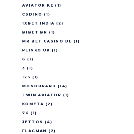
AVIATOR KE
(1)
CSDINO
(1)
1XBET INDIA
(2)
B1BET BR
(1)
MR BET CASINO DE
(1)
PLINKO UK
(1)
6
(1)
3
(1)
123
(1)
MONOBRAND
(14)
1 WIN AVIATOR
(1)
KOMETA
(2)
7K
(1)
JETTON
(4)
FLAGMAN
(2)