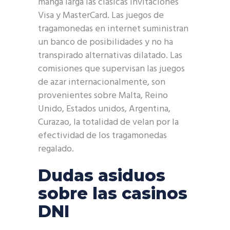
manga larga las clásicas invitaciones
Visa y MasterCard. Las juegos de
tragamonedas en internet suministran
un banco de posibilidades y no ha
transpirado alternativas dilatado. Las
comisiones que supervisan las juegos
de azar internacionalmente, son
provenientes sobre Malta, Reino
Unido, Estados unidos, Argentina,
Curazao, la totalidad de velan por la
efectividad de los tragamonedas
regalado.
Dudas asiduos
sobre las casinos
DNI