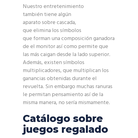
Nuestro entretenimiento
también tiene algún
aparato sobre cascada,
que elimina los símbolos
que forman una composición ganadora
de el monitor así­ como permite que
las más caigan desde la lado superior.
Además, existen símbolos
multiplicadores, que multiplican los
ganancias obtenidas durante el
revuelta. Sin embargo muchas ranuras
le permitan pensamiento así de la
misma manera, no serí­a mismamente.
Catálogo sobre
juegos regalado