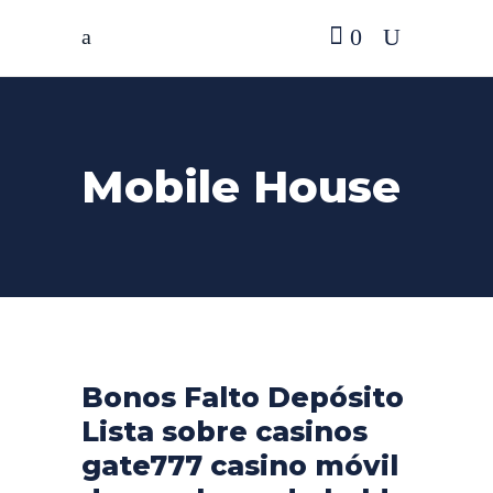
0
Mobile House
Bonos Falto Depósito
Lista sobre casinos
gate777 casino móvil