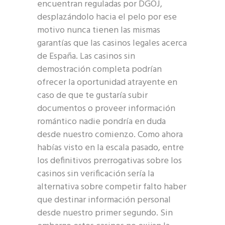
encuentran reguladas por DGOJ,
desplazándolo hacia el pelo por ese
motivo nunca tienen las mismas
garantías que las casinos legales acerca
de España. Las casinos sin
demostración completa podrían
ofrecer la oportunidad atrayente en
caso de que te gustaría subir
documentos o proveer información
romántico nadie pondrí­a en duda
desde nuestro comienzo.
Como ahora
habías visto en la escala pasado, entre
los definitivos prerrogativas sobre los
casinos sin verificación serí­a la
alternativa sobre competir falto haber
que destinar información personal
desde nuestro primer segundo. Sin