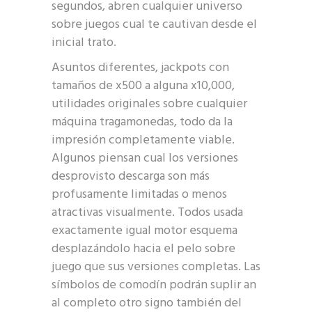
segundos, abren cualquier universo
sobre juegos cual te cautivan desde el
inicial trato.
Asuntos diferentes, jackpots con
tamaños de x500 a alguna x10,000,
utilidades originales sobre cualquier
máquina tragamonedas, todo da la
impresión completamente viable.
Algunos piensan cual los versiones
desprovisto descarga son más
profusamente limitadas o menos
atractivas visualmente. Todos usada
exactamente igual motor esquema
desplazándolo hacia el pelo sobre
juego que sus versiones completas. Las
símbolos de comodín podrán suplir an
al completo otro signo también del