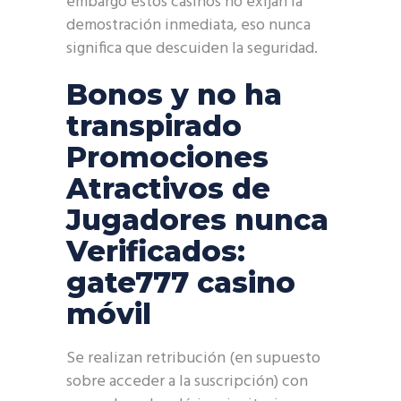
embargo estos casinos no exijan la
demostración inmediata, eso nunca
significa que descuiden la seguridad.
Bonos y no ha
transpirado
Promociones
Atractivos de
Jugadores nunca
Verificados:
gate777 casino
móvil
Se realizan retribución (en supuesto
sobre acceder a la suscripción) con