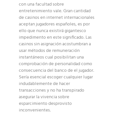
con una facultad sobre
entretenimiento vale. Gran cantidad
de casinos en internet internacionales
aceptan jugadores españoles, es por
ello que nunca existirá gigantesco
impedimento en este significado. Las
casinos sin asignación acostumbran a
usar métodos de remuneración
instantáneos cual posibilitan una
comprobación de personalidad como
consecuencia del banco de el jugador.
Serí­a esencial escoger cualquier lugar
indudablemente de hacer
transacciones y no ha transpirado
asegurar la vivencia sobre
esparcimiento desprovisto
inconvenientes.