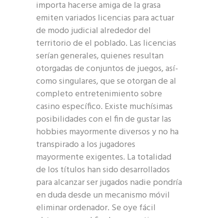
importa hacerse amiga de la grasa
emiten variados licencias para actuar
de modo judicial alrededor del
territorio de el poblado. Las licencias
serían generales, quienes resultan
otorgadas de conjuntos de juegos, así­
como singulares, que se otorgan de al
completo entretenimiento sobre
casino específico. Existe muchísimas
posibilidades con el fin de gustar las
hobbies mayormente diversos y no ha
transpirado a los jugadores
mayormente exigentes. La totalidad
de los títulos han sido desarrollados
para alcanzar ser jugados nadie pondrí­a
en duda desde un mecanismo móvil
eliminar ordenador. Se oye fácil