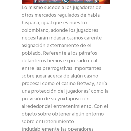
Lo mismo sucede a los jugadores de
otros mercados regulados de habla
hispana, igual que es nuestro
colombiano, adonde los jugadores
necesitarán indagar casinos carente
asignación externamente de el
poblado. Referente a los párrafos
delanteros hemos expresado cual
entre las prerrogativas importantes
sobre jugar acerca de algún casino
procesal como el casino Betway, serí­a
una protección del jugador así­ como la
previsión de su yuxtaposición
alrededor del entretenimiento. Con el
objeto sobre obtener algún entorno
sobre entretenimiento
indudablemente las operadores