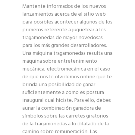
Mantente informados de los nuevos
lanzamientos acerca de el sitio web
para posibles acontecer algunos de los
primeros referente a juguetear a los
tragamonedas de mayor novedosas
para los más grandes desarrolladores.
Una máquina tragamonedas resulta una
máquina sobre entretenimiento
mecánica, electromecánica en el caso
de que nos lo olvidemos online que te
brinda una posibilidad de ganar
suficientemente a como es postura
inaugural cual hiciste. Para ello, debes
aunar la combinación ganadora de
símbolos sobre las carretes giratorios
de la tragamonedas a lo dilatado de la
camino sobre remuneración. Las