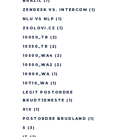
BRAZIL
(1)
ZENDESK VS. INTERCOM
(1)
NLU VS NLP
(1)
ZSOLOVI.CZ
(1)
10050_TR
(2)
10350_TR
(2)
10500_WA4
(2)
10500_WA2
(2)
10900_WA
(1)
10710_WA
(1)
LEGIT POSTORDRE
BRUDTJENESTE
(1)
910
(1)
POSTORDRE BRUDLAND
(1)
5
(3)
IT
(1)