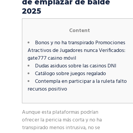
de emplazar de balde
2025
Content
Bonos y no ha transpirado Promociones
Atractivos de Jugadores nunca Verificados:
gate777 casino móvil
Dudas asiduos sobre las casinos DNI
Catálogo sobre juegos regalado
Contempla en participar a la ruleta falto
recursos positivo
Aunque esta plataformas podrían
ofrecer la pericia más corta y no ha
transpirado menos intrusiva, no se