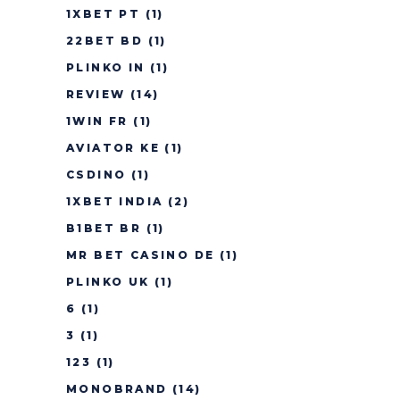
1XBET PT
(1)
22BET BD
(1)
PLINKO IN
(1)
REVIEW
(14)
1WIN FR
(1)
AVIATOR KE
(1)
CSDINO
(1)
1XBET INDIA
(2)
B1BET BR
(1)
MR BET CASINO DE
(1)
PLINKO UK
(1)
6
(1)
3
(1)
123
(1)
MONOBRAND
(14)