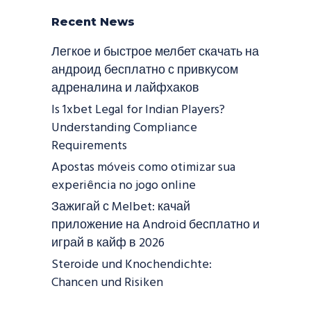
Recent News
Легкое и быстрое мелбет скачать на
андроид бесплатно с привкусом
адреналина и лайфхаков
Is 1xbet Legal for Indian Players?
Understanding Compliance
Requirements
Apostas móveis como otimizar sua
experiência no jogo online
Зажигай с Melbet: качай
приложение на Android бесплатно и
играй в кайф в 2026
Steroide und Knochendichte:
Chancen und Risiken