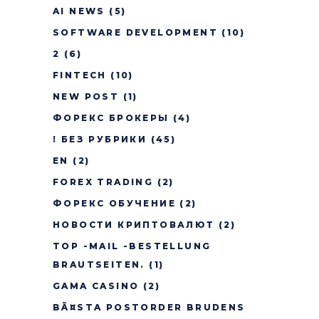
AI NEWS
(5)
SOFTWARE DEVELOPMENT
(10)
2
(6)
FINTECH
(10)
NEW POST
(1)
ФОРЕКС БРОКЕРЫ
(4)
! БЕЗ РУБРИКИ
(45)
EN
(2)
FOREX TRADING
(2)
ФОРЕКС ОБУЧЕНИЕ
(2)
НОВОСТИ КРИПТОВАЛЮТ
(2)
TOP -MAIL -BESTELLUNG
BRAUTSEITEN.
(1)
GAMA CASINO
(2)
BÃ¤STA POSTORDER BRUDENS