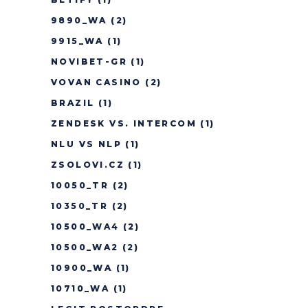
9890_WA
(2)
9915_WA
(1)
NOVIBET-GR
(1)
VOVAN CASINO
(2)
BRAZIL
(1)
ZENDESK VS. INTERCOM
(1)
NLU VS NLP
(1)
ZSOLOVI.CZ
(1)
10050_TR
(2)
10350_TR
(2)
10500_WA4
(2)
10500_WA2
(2)
10900_WA
(1)
10710_WA
(1)