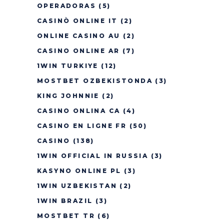
OPERADORAS
(5)
CASINÒ ONLINE IT
(2)
ONLINE CASINO AU
(2)
CASINO ONLINE AR
(7)
1WIN TURKIYE
(12)
MOSTBET OZBEKISTONDA
(3)
KING JOHNNIE
(2)
CASINO ONLINA CA
(4)
CASINO EN LIGNE FR
(50)
CASINO
(138)
1WIN OFFICIAL IN RUSSIA
(3)
KASYNO ONLINE PL
(3)
1WIN UZBEKISTAN
(2)
1WIN BRAZIL
(3)
MOSTBET TR
(6)