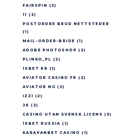
FAIRSPIN
(2)
11
(2)
POSTORDRE BRUD NETTSTEDER
(1)
MAIL-ORDER-BRIDE
(1)
ADOBE PHOTOSHOP
(2)
PLINKO_PL
(2)
1XBET KR
(1)
AVIATOR CASINO FR
(2)
AVIATOR NG
(2)
IZZI
(2)
26
(2)
CASINO UTAN SVENSK LICENS
(5)
1XBET RUSSIA
(1)
KARAVANBET CASINO
(1)