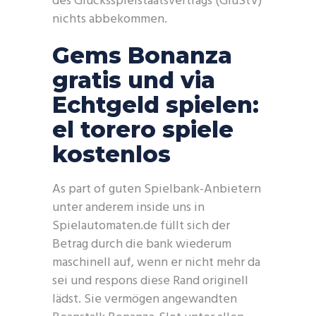
des Glücksspielstaatsvertrags (GlüStV)
nichts abbekommen.
Gems Bonanza
gratis und via
Echtgeld spielen:
el torero spiele
kostenlos
As part of guten Spielbank-Anbietern
unter anderem inside uns in
Spielautomaten.de füllt sich der
Betrag durch die bank wiederum
maschinell auf, wenn er nicht mehr da
sei und respons diese Rand originell
lädst. Sie vermögen angewandten