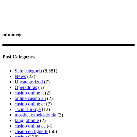
adminegi
Post Categories
Sem categoria
(8.581)
News
(22)
Uncategorized
(7)
Operadoras
(5)
casinò online it
(2)
online casino au
(2)
casino online ar
(7)
1win Turkiye
(12)
mostbet ozbekistonda
(3)
king johnnie
(2)
casino onlina ca
(4)
casino en ligne fr
(50)
casino
(138)