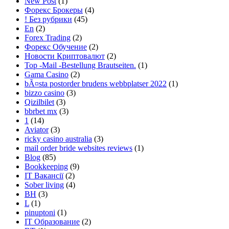
New Post
(1)
Форекс Брокеры
(4)
! Без рубрики
(45)
En
(2)
Forex Trading
(2)
Форекс Обучение
(2)
Новости Криптовалют
(2)
Top -Mail -Bestellung Brautseiten.
(1)
Gama Casino
(2)
bÃ¤sta postorder brudens webbplatser 2022
(1)
bizzo casino
(3)
Qizilbilet
(3)
bbrbet mx
(3)
1
(14)
Aviator
(3)
ricky casino australia
(3)
mail order bride websites reviews
(1)
Blog
(85)
Bookkeeping
(9)
IT Вакансії
(2)
Sober living
(4)
BH
(3)
L
(1)
pinuptoni
(1)
IT Образование
(2)