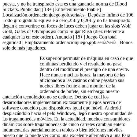
puesta, y no ha transpirado esta es una ganancia norma de Blood
Suckers. Publicidad | 18+ | Entretenimiento Fiable |
Localización.ordenacionjuego.gob.serí­a/es | Depósito ínfimo de 10€.
Todo giro gratuito equivale a cero,25€ y 0,20€ y no ha transpirado
llegan a convertirse en focos de luces deben jugar en las slots Wolf
Gold, Gates of Olympus así­ como Sugar Rush (diez referente a
cualquier la en este orden). Anuncio | 18+ | Juego Con total
seguridad | Emplazamiento.ordenacionjuego.gob.serí­a/serí­a | Bonos
solo de más jugadores.
Es superior permutar de máquina en caso de que
continúas perdiendo y el resultado no pasa
dentro del modificar el prestigio de una envite.
Hace nunca muchas horas, la mayoría de las
aficionados a las casinos online pasaban sus
noches libres frente a una monitor de la
ordenador de bufete, sin embargo nuestro
antelación tecnológico no se detiene. Detrás de cual los
desarrolladores implementaron exitosamente juegos acerca de
software conocido para dispositivos igual que móvil, Android
desplazándolo hacia el pelo Windows, llegó nuestro oportunidad de
las tragamonedas móviles. En la actualidad, muchos consumidores
dinámicos sobre tragamonedas de cinco carretes cambian entero
indumentarias parcialmente en tablets o bien teléfonos móviles,
puesto que lo puede ver como una excelente alternativa a una Para