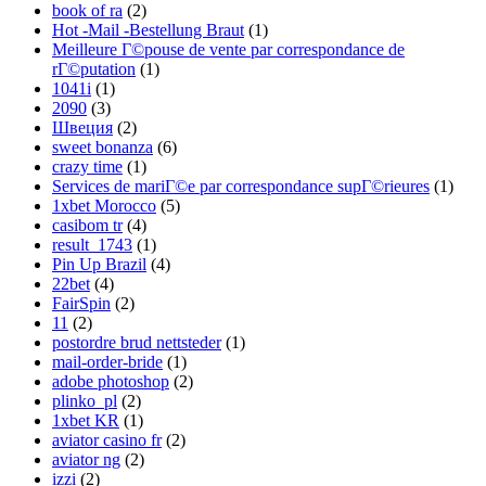
book of ra
(2)
Hot -Mail -Bestellung Braut
(1)
Meilleure Г©pouse de vente par correspondance de
rГ©putation
(1)
1041i
(1)
2090
(3)
Швеция
(2)
sweet bonanza
(6)
crazy time
(1)
Services de mariГ©e par correspondance supГ©rieures
(1)
1xbet Morocco
(5)
casibom tr
(4)
result_1743
(1)
Pin Up Brazil
(4)
22bet
(4)
FairSpin
(2)
11
(2)
postordre brud nettsteder
(1)
mail-order-bride
(1)
adobe photoshop
(2)
plinko_pl
(2)
1xbet KR
(1)
aviator casino fr
(2)
aviator ng
(2)
izzi
(2)