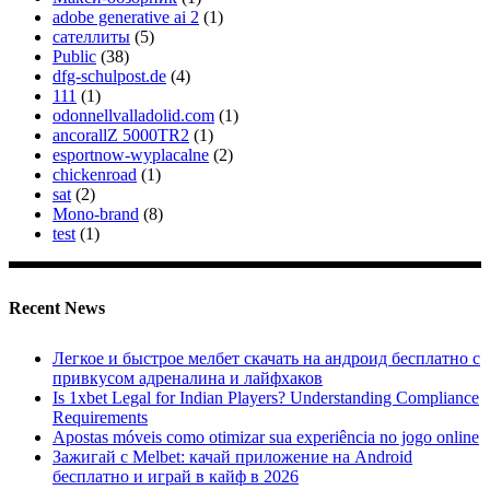
adobe generative ai 2
(1)
сателлиты
(5)
Public
(38)
dfg-schulpost.de
(4)
111
(1)
odonnellvalladolid.com
(1)
ancorallZ 5000TR2
(1)
esportnow-wyplacalne
(2)
chickenroad
(1)
sat
(2)
Mono-brand
(8)
test
(1)
Recent News
Легкое и быстрое мелбет скачать на андроид бесплатно с
привкусом адреналина и лайфхаков
Is 1xbet Legal for Indian Players? Understanding Compliance
Requirements
Apostas móveis como otimizar sua experiência no jogo online
Зажигай с Melbet: качай приложение на Android
бесплатно и играй в кайф в 2026