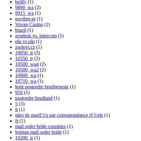
betify
(1)
9890_wa
(2)
9915_wa
(1)
novibet-gr
(1)
Vovan Casino
(2)
brazil
(1)
zendesk vs. intercom
(1)
nlu vs nlp
(1)
zsolovi.cz
(1)
10050_tr
(2)
10350_tr
(2)
10500_wa4
(2)
10500_wa2
(2)
10900_wa
(1)
10710_wa
(1)
legit postordre brudtjeneste
(1)
910
(1)
postordre brudland
(1)
5
(3)
it
(1)
sites de mariГ©s par correspondance rГ©els
(1)
fr
(1)
mail order bride countries
(1)
lesbian mail order bride
(1)
10200_tr
(1)