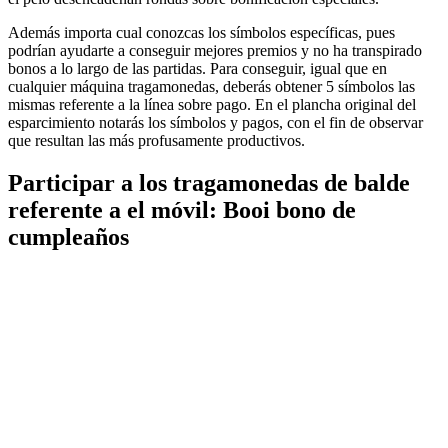
Además importa cual conozcas los símbolos específicas, pues
podrían ayudarte a conseguir mejores premios y no ha transpirado
bonos a lo largo de las partidas. Para conseguir, igual que en
cualquier máquina tragamonedas, deberás obtener 5 símbolos las
mismas referente a la línea sobre pago. En el plancha original del
esparcimiento notarás los símbolos y pagos, con el fin de observar
que resultan las más profusamente productivos.
Participar a los tragamonedas de balde
referente a el móvil: Booi bono de
cumpleaños