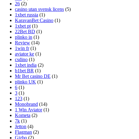
26
(2)
casino utan svensk licens
(5)
1xbet russia
(1)
KaravanBet Casino
(1)
1xbet pt
(1)
22Bet BD
(1)
plinko in
(1)
Review
(14)
1win fr
(1)
aviator ke
(1)
csdino
(1)
1xbet india
(2)
b1bet BR
(1)
Mr Bet casino DE
(1)
plinko UK
(1)
6
(1)
3
(1)
123
(1)
Monobrand
(14)
1 Win Aviator
(1)
Kometa
(2)
7k
(1)
Jetton
(4)
Flagman
(2)
Gizbo
(2)