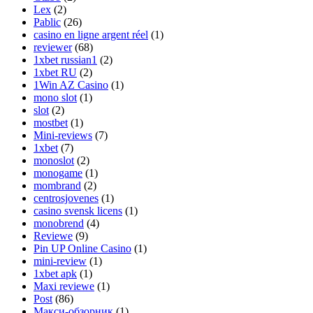
Lex
(2)
Pablic
(26)
casino en ligne argent réel
(1)
reviewer
(68)
1xbet russian1
(2)
1xbet RU
(2)
1Win AZ Casino
(1)
mono slot
(1)
slot
(2)
mostbet
(1)
Mini-reviews
(7)
1xbet
(7)
monoslot
(2)
monogame
(1)
mombrand
(2)
centrosjovenes
(1)
casino svensk licens
(1)
monobrend
(4)
Reviewe
(9)
Pin UP Online Casino
(1)
mini-review
(1)
1xbet apk
(1)
Maxi reviewe
(1)
Post
(86)
Макси-обзорник
(1)