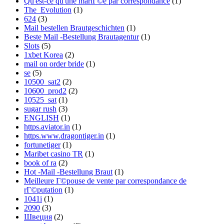
Qu'est-ce qu'une mariГ©e par correspondance
(1)
The_Evolution
(1)
624
(3)
Mail bestellen Brautgeschichten
(1)
Beste Mail -Bestellung Brautagentur
(1)
Slots
(5)
1xbet Korea
(2)
mail on order bride
(1)
se
(5)
10500_sat2
(2)
10600_prod2
(2)
10525_sat
(1)
sugar rush
(3)
ENGLISH
(1)
https.aviator.in
(1)
https.www.dragontiger.in
(1)
fortunetiger
(1)
Maribet casino TR
(1)
book of ra
(2)
Hot -Mail -Bestellung Braut
(1)
Meilleure Г©pouse de vente par correspondance de
rГ©putation
(1)
1041i
(1)
2090
(3)
Швеция
(2)