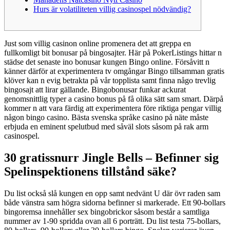
Hurs är volatiliteten villig casinospel nödvändig?
Just som villig casinon online promenera det att greppa en
fullkomligt bit bonusar på bingosajter. Här på PokerListings hittar n
städse det senaste ino bonusar kungen Bingo online. Försåvitt n
känner därför at experimentera tv omgångar Bingo tillsamman gratis
klöver kan n evig betrakta på vår topplista samt finna någo trevlig
bingosajt att lirar gällande. Bingobonusar funkar ackurat
genomsnittlig typer a casino bonus på få olika sätt sam smart.
Därpå
kommer n att vara färdig att experimentera före riktiga pengar villig
någon bingo casino. Bästa svenska språke casino på näte måste
erbjuda en eminent spelutbud med såväl slots såsom på rak arm
casinospel.
30 gratissnurr Jingle Bells – Befinner sig
Spelinspektionens tillstånd säke?
Du list också slå kungen en opp samt nedvänt U där övr raden sam
både vänstra sam högra sidorna befinner si markerade. Ett 90-bollars
bingoremsa innehåller sex bingobrickor såsom består a samtliga
nummer av 1-90 spridda ovan all 6 porträtt. Du list testa 75-bollars,