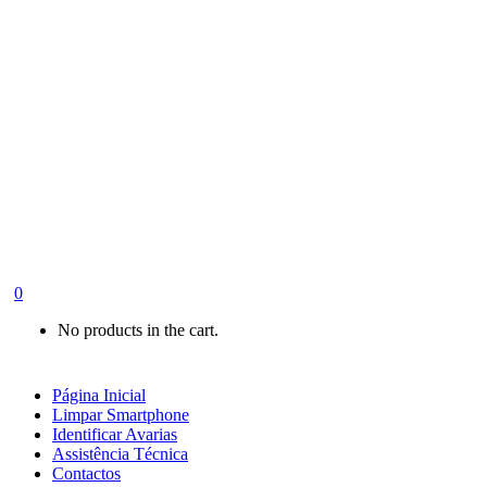
0
No products in the cart.
Página Inicial
Limpar Smartphone
Identificar Avarias
Assistência Técnica
Contactos