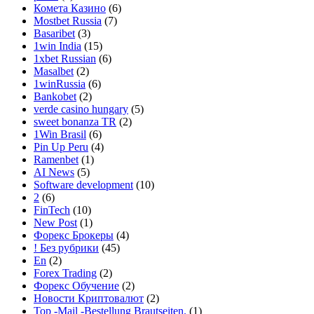
Комета Казино
(6)
Mostbet Russia
(7)
Basaribet
(3)
1win India
(15)
1xbet Russian
(6)
Masalbet
(2)
1winRussia
(6)
Bankobet
(2)
verde casino hungary
(5)
sweet bonanza TR
(2)
1Win Brasil
(6)
Pin Up Peru
(4)
Ramenbet
(1)
AI News
(5)
Software development
(10)
2
(6)
FinTech
(10)
New Post
(1)
Форекс Брокеры
(4)
! Без рубрики
(45)
En
(2)
Forex Trading
(2)
Форекс Обучение
(2)
Новости Криптовалют
(2)
Top -Mail -Bestellung Brautseiten.
(1)