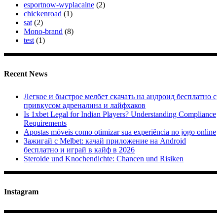
esportnow-wyplacalne
(2)
chickenroad
(1)
sat
(2)
Mono-brand
(8)
test
(1)
Recent News
Легкое и быстрое мелбет скачать на андроид бесплатно с
привкусом адреналина и лайфхаков
Is 1xbet Legal for Indian Players? Understanding Compliance
Requirements
Apostas móveis como otimizar sua experiência no jogo online
Зажигай с Melbet: качай приложение на Android
бесплатно и играй в кайф в 2026
Steroide und Knochendichte: Chancen und Risiken
Instagram