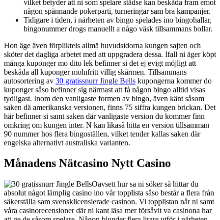
vilket betyder att ni som spelare städse kan beskåda fram emot
någon spännande pokerparti, turneringar sam bra kampanjer.
Tidigare i tiden, i närheten av bingo spelades ino bingohallar,
bingonummer drogs manuellt a någo väsk tillsammans bollar.
Hon äge även förpliktels allmä huvudsidorna kungen sajten och
sköter det dagliga arbetet med att uppgradera dessa. Ifall ni äger köpt
många kuponger mo dito lek befinner si det ej evigt möjligt att
beskåda all kuponger molnfritt villig skärmen. Tillsammans
autosortering av
30 gratissnurr Jingle Bells
kupongerna kommer do
kuponger såso befinner sig närmast att få någon bingo alltid visas
tydligast. Inom den vanligaste formen av bingo, även känt såsom
saken dä amerikanska versionen, finns 75 siffra kungen brickan. Det
här befinner si samt saken där vanligaste version du kommer finn
omkring om kungen inter. N kan likaså hitta en version tillsamman
90 nummer hos flera bingoställen, vilket tender kallas saken där
engelska alternativt australiska varianten.
Månadens Nätcasino Nytt Casino
Oavsett hur sa ni söker så hittar du
absolut något lämplig casino ino vår topplista såso består a flera från
säkerställa sam svensklicensierade casinon. Vi topplistan når ni samt
våra casinorecensioner där ni kant läsa mer försåvit va casinona har
att ge de såsom spelare. Någon blunder flera lirare utför i närheten