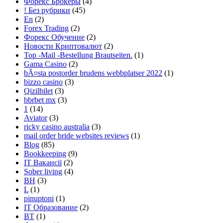
Форекс Брокеры
(4)
! Без рубрики
(45)
En
(2)
Forex Trading
(2)
Форекс Обучение
(2)
Новости Криптовалют
(2)
Top -Mail -Bestellung Brautseiten.
(1)
Gama Casino
(2)
bÃ¤sta postorder brudens webbplatser 2022
(1)
bizzo casino
(3)
Qizilbilet
(3)
bbrbet mx
(3)
1
(14)
Aviator
(3)
ricky casino australia
(3)
mail order bride websites reviews
(1)
Blog
(85)
Bookkeeping
(9)
IT Вакансії
(2)
Sober living
(4)
BH
(3)
L
(1)
pinuptoni
(1)
IT Образование
(2)
BT
(1)