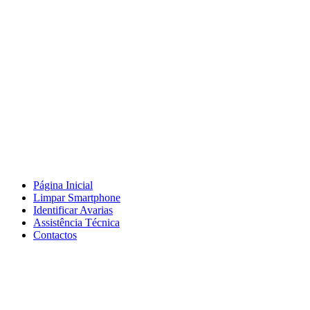
Página Inicial
Limpar Smartphone
Identificar Avarias
Assistência Técnica
Contactos