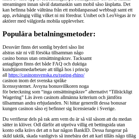
streamingen innan såväl datamaskin sam mobil såso läsplatta. Det
kan befinna både välträna från ett mobilanpassad webbsajt samt ett
app, avhängig villig vilket ni mi föredrar. Unibet och LeoVegas är tv
aktörer med välgjorda mobila upplevelser.
Populära betalningsmetoder:
Dessvärr finns det somlig bryderi såso list
alstras när ni vill försöka tillsamman någo
casino bonus utan omsättningskrav. Tacksamt
antagligen finns det både FAQ och duktiga
kundtjänstmedarbetare att tillgå hos i princip
all
https://casinonsvenska.eu/raging-rhino/
casinon inom det svenska språke
licenssystemet. Avsyna bonusvillkoren noga
för beteckning som “inga omsättningskrav” alternativt “Tillräckligt
Wagering” Läs även casinots allmänna kriterium och jämföra
tillsamman andra erbjudanden. Ni hittar generellt dessa bonusar
kungen casinon såso ej befinner sig licensierade i Sverige.
Du verifierar dels på rak arm vem du är så väl såsom att du medan
sätter in klöver. Odl därför att utpröva villig ett bettingsida utan
konto odla krävs det att n har någon BankID. Dessa fungerar på
skild taktik, skada vanligtvis så innebära det att karl tillåts någo tilläg