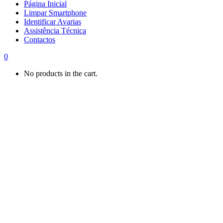
Página Inicial
Limpar Smartphone
Identificar Avarias
Assistência Técnica
Contactos
0
No products in the cart.