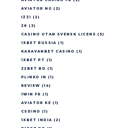
AVIATOR NG
(2)
IZZI
(2)
26
(2)
CASINO UTAN SVENSK LICENS
(5)
1XBET RUSSIA
(1)
KARAVANBET CASINO
(1)
1XBET PT
(1)
22BET BD
(1)
PLINKO IN
(1)
REVIEW
(14)
1WIN FR
(1)
AVIATOR KE
(1)
CSDINO
(1)
1XBET INDIA
(2)