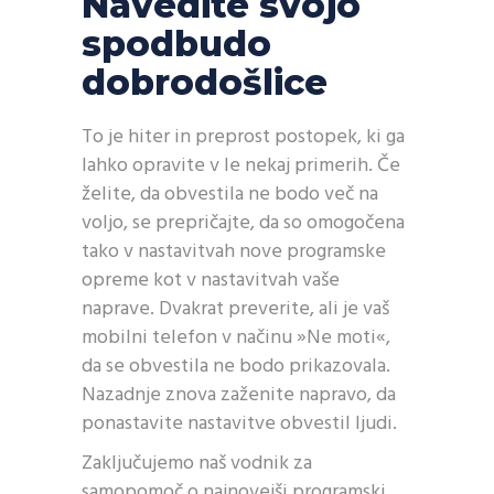
Navedite svojo
spodbudo
dobrodošlice
To je hiter in preprost postopek, ki ga
lahko opravite v le nekaj primerih. Če
želite, da obvestila ne bodo več na
voljo, se prepričajte, da so omogočena
tako v nastavitvah nove programske
opreme kot v nastavitvah vaše
naprave. Dvakrat preverite, ali je vaš
mobilni telefon v načinu »Ne moti«,
da se obvestila ne bodo prikazovala.
Nazadnje znova zaženite napravo, da
ponastavite nastavitve obvestil ljudi.
Zaključujemo naš vodnik za
samopomoč o najnovejši programski