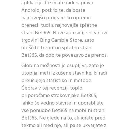
aplikacijo. Če imate radi napravo
Android, poskrbite, da boste
najnovejšo programsko opremo
prenesli tudi z najnovejše spletne
strani Bet365. Nove aplikacije ni v novi
trgovini Bing Gamble Store, zato
obiščite trenutno spletno stran
Bet365, da dobite povezavo za prenos.
Globina možnosti je osupljiva, zato je
utopija imeti izkušene stavnike, ki radi
preučujejo statistiko in metode.
Čeprav v tej recenziji toplo
priporočamo strokovnjake Bet365,
lahko še vedno stavite in uporabljate
vse ponudbe Bet365 na mobilni strani
Bet365. Ne glede na to, ali igrate pred
tekmo ali med njo, ali pa se ukvarjate z