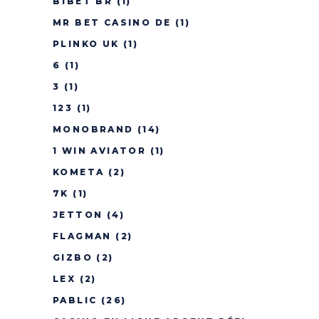
B1BET BR
(1)
MR BET CASINO DE
(1)
PLINKO UK
(1)
6
(1)
3
(1)
123
(1)
MONOBRAND
(14)
1 WIN AVIATOR
(1)
KOMETA
(2)
7K
(1)
JETTON
(4)
FLAGMAN
(2)
GIZBO
(2)
LEX
(2)
PABLIC
(26)