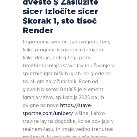
dvesto $ Zaslužite
sicer Izločite sicer
$korak 1, sto tisoč
Render
Popolnoma sem bil zadovoljen s tem,
kako programska oprema deluje in
kako deluje, poleg tega pa mi
brezhibno olajša stave lay in uživanje v
spletnih igralniških igrah, ne glede na
to, ali gre za računalnik. Eden od
glavnih biserov Bet365 je element
igranja v živo, aplikacija 2025 pa jih
dvigne na nove
https://stave-
sportne.com/unibet/
višine.
Lahko
stavite lay na dogodke, ko se odvijajo v
realnem času, in imajo vedno trenutne