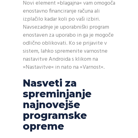
Novi element »blagajna« vam omogoča
enostavno financiranje računa ali
izplačilo kadar koli po vaši izbiri.
Navsezadnje je uporabniški program
enostaven za uporabo in ga je mogoče
odlično oblikovati. Ko se prijavite v
sistem, lahko spremenite varnostne
nastavitve Androida s klikom na
»Nastavitve« in nato na »Varnost«.
Nasveti za
spreminjanje
najnovejše
programske
opreme