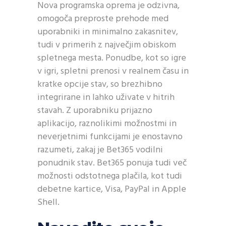
Nova programska oprema je odzivna,
omogoča preproste prehode med
uporabniki in minimalno zakasnitev,
tudi v primerih z največjim obiskom
spletnega mesta. Ponudbe, kot so igre
v igri, spletni prenosi v realnem času in
kratke opcije stav, so brezhibno
integrirane in lahko uživate v hitrih
stavah. Z uporabniku prijazno
aplikacijo, raznolikimi možnostmi in
neverjetnimi funkcijami je enostavno
razumeti, zakaj je Bet365 vodilni
ponudnik stav. Bet365 ponuja tudi več
možnosti odstotnega plačila, kot tudi
debetne kartice, Visa, PayPal in Apple
Shell.