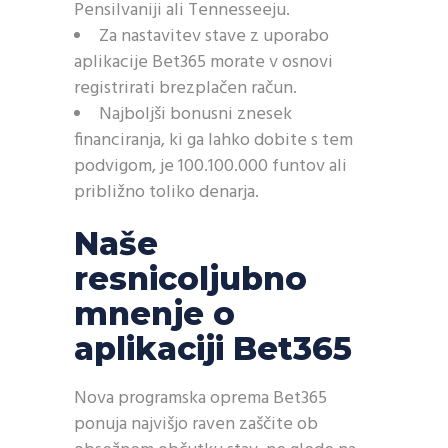
Pensilvaniji ali Tennesseeju.
Za nastavitev stave z uporabo
aplikacije Bet365 morate v osnovi
registrirati brezplačen račun.
Najboljši bonusni znesek
financiranja, ki ga lahko dobite s tem
podvigom, je 100.100.000 funtov ali
približno toliko denarja.
Naše
resnicoljubno
mnenje o
aplikaciji Bet365
Nova programska oprema Bet365
ponuja najvišjo raven zaščite ob