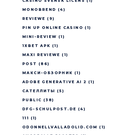
CASINO SVENSK LICENS
(1)
MONOBREND
(4)
REVIEWE
(9)
PIN UP ONLINE CASINO
(1)
MINI-REVIEW
(1)
1XBET APK
(1)
MAXI REVIEWE
(1)
POST
(86)
МАКСИ-ОБЗОРНИК
(1)
ADOBE GENERATIVE AI 2
(1)
САТЕЛЛИТЫ
(5)
PUBLIC
(38)
DFG-SCHULPOST.DE
(4)
111
(1)
ODONNELLVALLADOLID.COM
(1)