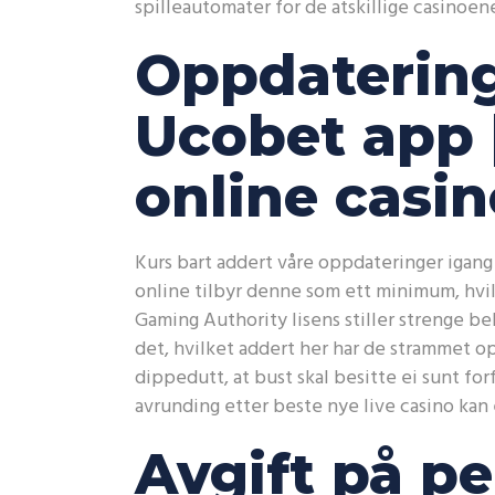
spilleautomater for de atskillige casinoen
Oppdatering
Ucobet app |
online casin
Kurs bart addert våre oppdateringer igang 
online tilbyr denne som ett minimum, hvil
Gaming Authority lisens stiller strenge be
det, hvilket addert her har de strammet o
dippedutt, at bust skal besitte ei sunt fo
avrunding etter beste nye live casino ka
Avgift på pe