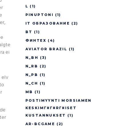
o
er
L
(1)
e
PINUPTONI
(1)
er,
IT ОБРАЗОВАНИЕ
(2)
,
BT
(1)
ie
ФИНТЕХ
(4)
algte
AVIATOR BRAZIL
(1)
ra ei
N_BH
(3)
N_RB
(2)
N_PB
(1)
 elv
to
N_CH
(1)
r
MB
(1)
POSTIMYYNTI MORSIAMEN
KESKIMГ¤Г¤RГ¤ISET
ude
KUSTANNUKSET
(1)
ter
AR-BCGAME
(2)