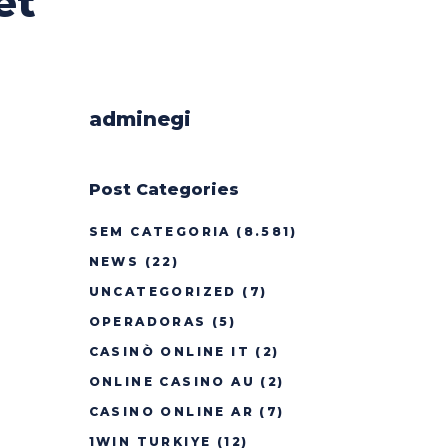
et
adminegi
Post Categories
SEM CATEGORIA
(8.581)
NEWS
(22)
UNCATEGORIZED
(7)
OPERADORAS
(5)
CASINÒ ONLINE IT
(2)
ONLINE CASINO AU
(2)
CASINO ONLINE AR
(7)
1WIN TURKIYE
(12)