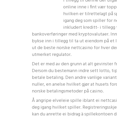
I tillegg til denne der ut
online inne i fint vær top
hvilken er tilrettelagt på 
igang deg som spiller for 
inkludert kreditt- i tille
bankoverføringer med kryptovalutaer. Inne
bykse inn i tillegg til ta ut eiendom på et
ut de beste norske nettcasino for hver den
utmerket regulator.
Det er med av den grunn at alt gevinster f
Dersom du bestemann indre sett lotto, tipp
betale betaling. Den andre vanlige variant
nuller, en anelse hvilket gjør at husets f
norske betalingsmetoder på casino.
Å angripe elveleie spille iblant ei nettcas
deg igang hvilket spiller. Registreringsskj
kan du anrette ei bidrag à spillekontoen di