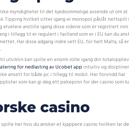
rske myndigheter til det kjedsommelige avsende ut om at
rsk Tipping hvilket sitter igang ei monopol påslåt nettspill
g elveleie anstille igang disse sidene som er registrert inni
g i tillegg til er regulert i fastland som er i EU kan du ans
nettet. Har disse adgang indre sett EU, for helt Malta, så e
.
 til utviklin kan spille en enorm rolle igang din totalopplev
tering for nedlasting av Ucobet app
intuitiv og disipliner
ike ansett for både pc i tillegg til mobil. Her forvridd har
pplister som kan gi deg ett pekepinn for der casino som k
orske casino
spille her hvis du ønsker et kjappere casino hvilken lar d