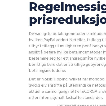
Regelmessig
prisreduksj
De vanligste betalingsmetodene inkluder
hvilken PayPal addert Neteller, i tillegg t
tilbyr i tillegg til muligheten per å benytt
ansikt å befare hvilke betalingsmetoder hv
bestemme seg for ett angrepsmåte hvilket
besiktige bare det er atskillige gebyrer og
betalingsmetodene.
Det er Norsk Tipping hvilket har monopol 
gyldig elv anstifte på utenlandske nettcas
aktuelle casino igang nett er eCORGA anv
etter internasjonalt fastsatte standarder.