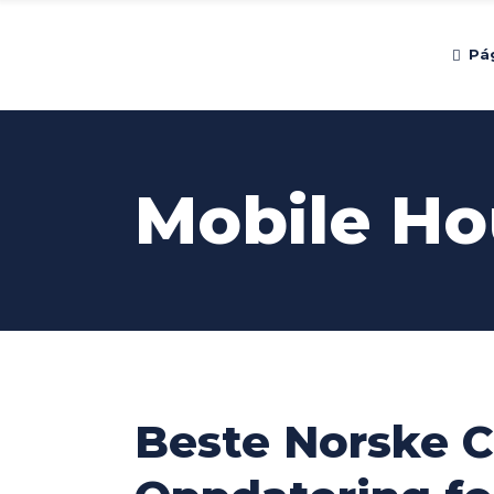
Pág
Mobile Ho
Beste Norske C